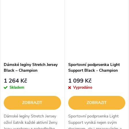
vnitřní kapsu, kterou doplňují
pohodlně při každé aktivitě. Mají
dvě samostatné kapsy po...
klasický rovný střih a tkaný
nápis...
Dámské legíny Stretch Jersey
Sportovní podprsenka Light
Black – Champion
Support Black - Champion
1 264 Kč
1 099 Kč
Skladem
Vyprodáno
ZOBRAZIT
ZOBRAZIT
Dámské legíny Stretch Jersey
Sportovní podprsenka Light
oživí šatník každé aktivní ženy.
Support vyniká nejen svým
Jsou vyrobeny z pohodlného
designem, ale i zpracováním a