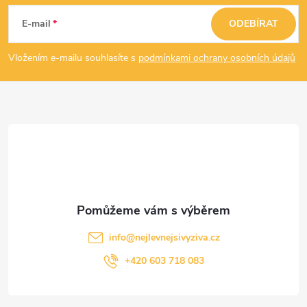
á
E-mail
ODEBÍRAT
p
Vložením e-mailu souhlasíte s
podmínkami ochrany osobních údajů
a
t
í
info
@
nejlevnejsivyziva.cz
+420 603 718 083