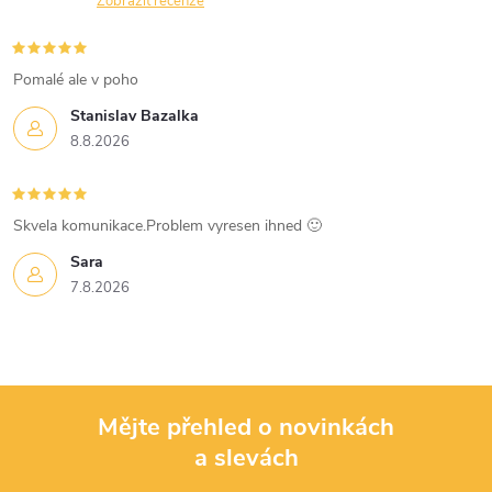
n
Zobrazit recenze
r
í
v
Pomalé ale v poho
k
Stanislav Bazalka
8.8.2026
y
v
Skvela komunikace.Problem vyresen ihned 🙂
ý
Sara
p
7.8.2026
i
s
u
Mějte přehled o novinkách
a slevách
Z