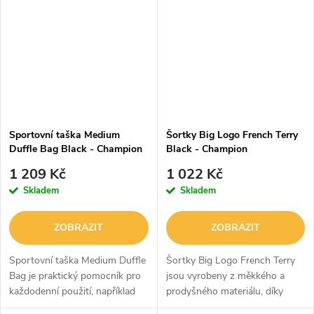
díky jedné vnitřní kapse, přední
dvě samostatné kapsy po...
kapse...
Sportovní taška Medium
Šortky Big Logo French Terry
Duffle Bag Black - Champion
Black - Champion
1 209 Kč
1 022 Kč
Skladem
Skladem
ZOBRAZIT
ZOBRAZIT
Sportovní taška Medium Duffle
Šortky Big Logo French Terry
Bag je praktický pomocník pro
jsou vyrobeny z měkkého a
každodenní použití, například
prodyšného materiálu, díky
do fitka či na cesty. Má jednu
kterému se budete cítit