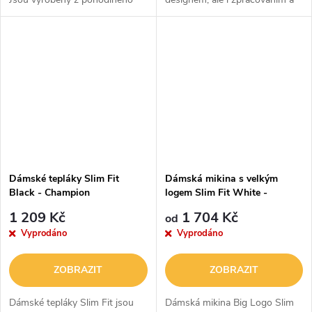
funkčního materiálu s hustotou
funkčností. Má nastavitelná
280 GSM, který se postará o
ramínka a díky gumě pod prsy
jejich neprůsvitnost,...
perfektně drží na místě.
Jednoduchý...
Dámské tepláky Slim Fit
Dámská mikina s velkým
Black - Champion
logem Slim Fit White -
Champion
1 209 Kč
1 704 Kč
od
Vyprodáno
Vyprodáno
ZOBRAZIT
ZOBRAZIT
Dámské tepláky Slim Fit jsou
Dámská mikina Big Logo Slim