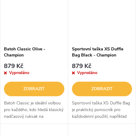
Batoh Classic Olive -
Sportovní taška XS Duffle
Champion
Bag Black - Champion
879 Kč
879 Kč
Vyprodáno
Vyprodáno
ZOBRAZIT
ZOBRAZIT
Batoh Classic je ideální volbou
Sportovní taška XS Duffle Bag
pro každého, kdo hledá klasický
je praktický pomocník pro
nadčasový ruksak na
každodenní použití, například
každodenní použití. Nabízí
do fitka či na cesty. Má jednu
dostatek úložného prostoru
vnitřní kapsu, kterou doplňují