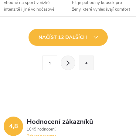
vhodné na sport v nízké
Fit je pohodlný kousek pro
intenzitě i jiné volnočasové
ženy, které vyhledávají komfort
aktivity. Kromě příjemného a
a minimalistický design. Je
prodyšného materiálu vynikají
vyrobena z kombinace bavlny a
svým jednoduchým designem....
polyesteru, která je maximálně...
O
NAČÍST 12 DALŠÍCH
v
l
S
1
4
t
á
r
d
á
a
n
k
c
o
í
v
Hodnocení zákazníků
4,8
á
p
1049 hodnocení