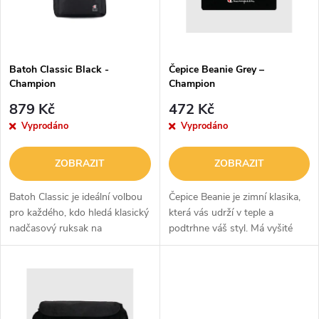
n
i
í
s
p
Batoh Classic Black -
Čepice Beanie Grey –
Champion
Champion
p
r
879 Kč
472 Kč
r
Vyprodáno
Vyprodáno
o
o
ZOBRAZIT
ZOBRAZIT
d
d
Batoh Classic je ideální volbou
Čepice Beanie je zimní klasika,
u
pro každého, kdo hledá klasický
která vás udrží v teple a
nadčasový ruksak na
podtrhne váš styl. Má vyšité
u
každodenní použití. Nabízí
logo Champion a je vyrobena z
k
dostatek úložného prostoru
pletené akrylové příze. Díky
k
díky jedné vnitřní kapse, přední
tomu je příjemně měkká a...
t
kapse...
t