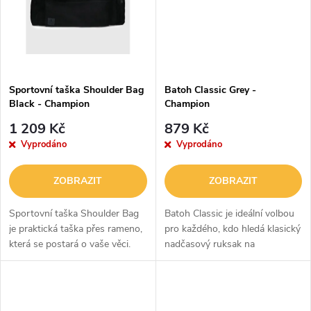
ů
ů
Sportovní taška Shoulder Bag
Batoh Classic Grey -
Black - Champion
Champion
1 209 Kč
879 Kč
Vyprodáno
Vyprodáno
ZOBRAZIT
ZOBRAZIT
Sportovní taška Shoulder Bag
Batoh Classic je ideální volbou
je praktická taška přes rameno,
pro každého, kdo hledá klasický
která se postará o vaše věci.
nadčasový ruksak na
Pyšní se moderním designem
každodenní použití. Nabízí
Champion, díky kterému ji
dostatek úložného prostoru
snadno sladíte se vším, co
díky jedné vnitřní kapse, přední
máte...
kapse...