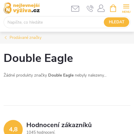
Přejít
NÁKUPNÍ
KOŠÍK
na
obsah
HLEDAT
Prodávané značky
Double Eagle
Žádné produkty značky
Double Eagle
nebyly nalezeny...
Hodnocení zákazníků
4,8
1045 hodnocení