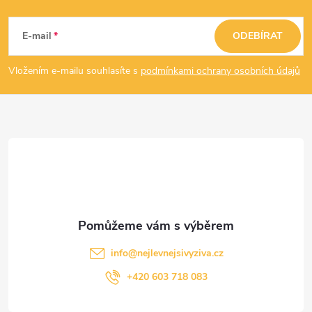
Z
á
E-mail
ODEBÍRAT
p
Vložením e-mailu souhlasíte s
podmínkami ochrany osobních údajů
a
t
í
info
@
nejlevnejsivyziva.cz
+420 603 718 083