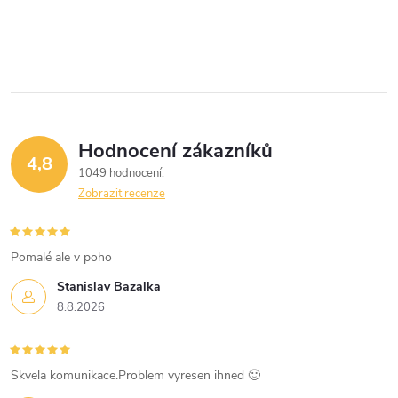
O
v
l
á
Hodnocení zákazníků
d
4,8
1049 hodnocení
a
Zobrazit recenze
c
í
Pomalé ale v poho
Stanislav Bazalka
p
8.8.2026
r
v
Skvela komunikace.Problem vyresen ihned 🙂