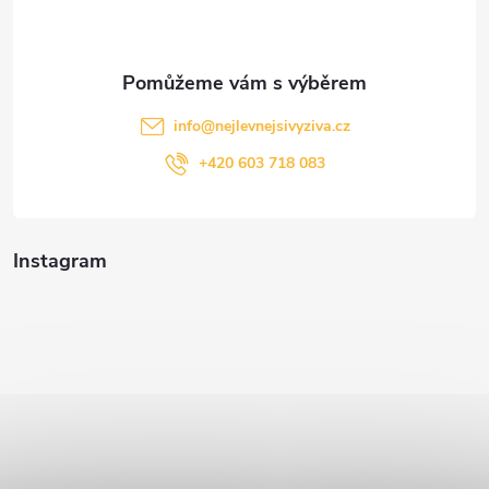
í
info
@
nejlevnejsivyziva.cz
+420 603 718 083
Instagram