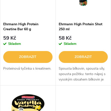
n
i
í
s
p
Ehrmann High Protein
Ehrmann High Protein Shot
Creatine Bar 60 g
250 ml
p
r
59 Kč
58 Kč
r
Skladem
Skladem
o
o
ZOBRAZIT
ZOBRAZIT
d
d
Proteinová tyčinka s kreatinem.
Spousta bílkovin, spousta síly,
u
spousta požitku: tento nápoj s
vysokým obsahem bílkovin je
u
obzvláště chutný. Obsahuje 20
k
gramů bílkovin v každé lahvi,
k
navíc neobsahuje žádnou...
t
t