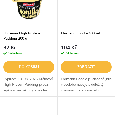
ů
ů
Ehrmann High Protein
Ehrmann Foodie 400 ml
Pudding 200 g
32 Kč
104 Kč
Skladem
Skladem
DO KOŠÍKU
ZOBRAZIT
Expirace 13. 08. 2026 Krémový
Ehrmann Foodie je lahodné jídlo
High Protein Pudding je bez
v podobě nápoje s důležitými
lepku a bez laktózy a je ideální
živinami, které vaše tělo
svačinkou před tréninkem i po
potřebuje.
něm.