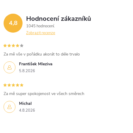
ů
á
ů
Hodnocení zákazníků
d
4,8
1045 hodnocení
a
Zobrazit recenze
c
í
Za mě vše v pořádku akorát to déle trvalo
František Mleziva
p
5.8.2026
r
v
Za mě super spokojenost ve všech směrech
k
Michal
4.8.2026
y
v