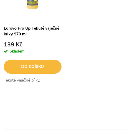
n
i
í
s
p
Eurovo Pro Up Tekuté vaječné
bílky 970 ml
p
r
139 Kč
r
Skladem
o
o
DO KOŠÍKU
d
d
Tekuté vaječné bílky.
u
u
k
O
k
v
t
t
l