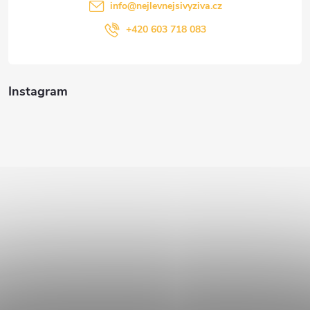
info
@
nejlevnejsivyziva.cz
+420 603 718 083
Instagram