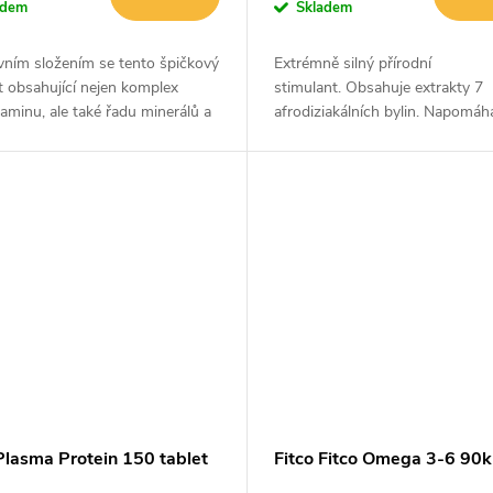
adem
Skladem
vním složením se tento špičkový
Extrémně silný přírodní
 obsahující nejen komplex
stimulant. Obsahuje extrakty 7
taminu, ale také řadu minerálů a
afrodiziakálních bylin. Napomáh
ch prvků řadí mezi jeden z
optimalizaci hladiny testosteron
edávanějších doplňků...
Posiluje imunitní systém, udržuj
vitalitu a svalovou...
Plasma Protein 150 tablet
Fitco Fitco Omega 3-6 90