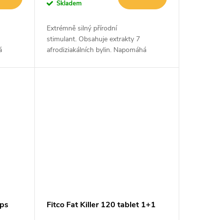
Skladem
Extrémně silný přírodní
stimulant. Obsahuje extrakty 7
á
afrodiziakálních bylin. Napomáhá
u.
optimalizaci hladiny testosteronu.
e
Posiluje imunitní systém, udržuje
vitalitu a svalovou...
kps
Fitco Fat Killer 120 tablet 1+1