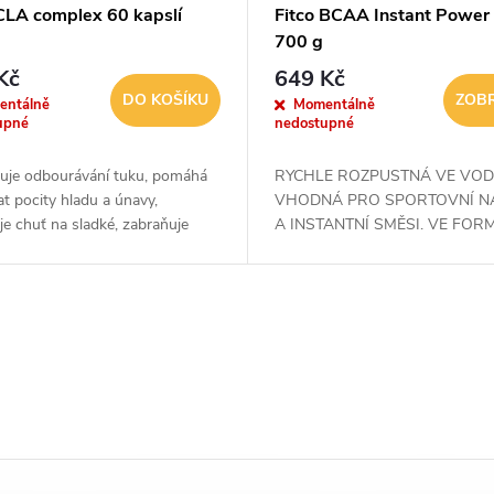
 CLA complex 60 kapslí
Fitco BCAA Instant Power
700 g
Kč
649 Kč
DO KOŠÍKU
ZOBR
entálně
Momentálně
upné
nedostupné
uje odbourávání tuku, pomáhá
RYCHLE ROZPUSTNÁ VE VOD
t pocity hladu a únavy,
VHODNÁ PRO SPORTOVNÍ N
je chuť na sladké, zabraňuje
A INSTANTNÍ SMĚSI. VE FOR
celulitidy. Přípravek je bezpečný
OCHUCENÉHO NÁPOJE.
ý i pro dlouhodobé užívání....