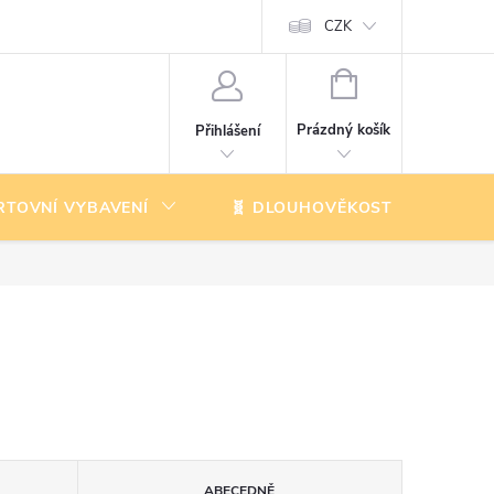
CZK
NÁKUPNÍ
KOŠÍK
Prázdný košík
Přihlášení
RTOVNÍ VYBAVENÍ
🧬 DLOUHOVĚKOST
K
ABECEDNĚ