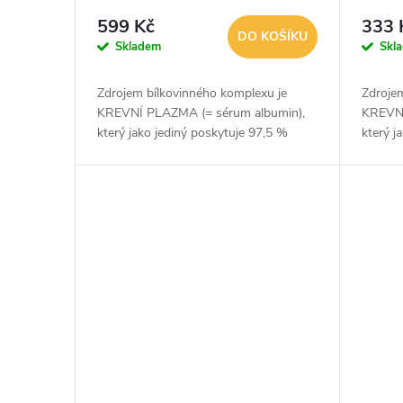
599 Kč
333 
DO KOŠÍKU
Skladem
Skl
Zdrojem bílkovinného komplexu je
Zdroje
KREVNÍ PLAZMA (= sérum albumin),
KREVNÍ
který jako jediný poskytuje 97,5 %
který j
čistých bílkovin (Hydro Dipeptidů !! a
čistých
ZASTOUPENÍ VŠECH 22 AKTIVNÍCH...
ZASTO