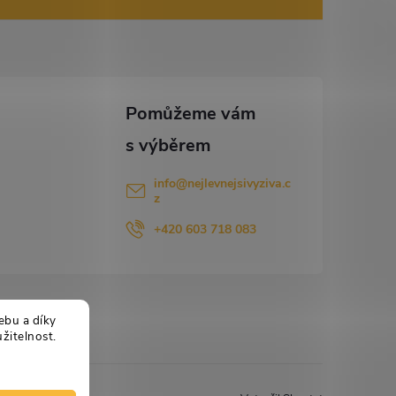
info
@
nejlevnejsivyziva.c
z
+420 603 718 083
ebu a díky
žitelnost.