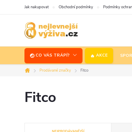
Přejít
Jak nakupovat
Obchodní podmínky
Podmínky ochran
na
obsah
CO VÁS TRÁPÍ?
AKCE
SPOR
Prodávané značky
Fitco
Domů
Fitco
Ř
NEJPRODÁVANĚJŠÍ