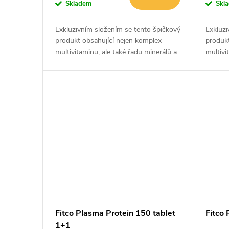
o
Skladem
Skl
u
d
Exkluzivním složením se tento špičkový
Exkluzi
k
produkt obsahující nejen komplex
produkt
u
multivitaminu, ale také řadu minerálů a
multivi
stopových prvků řadí mezi jeden z
stopový
t
nejvyhledávanějších doplňků...
nejvyhl
k
ů
t
ů
Fitco Plasma Protein 150 tablet
Fitco 
1+1