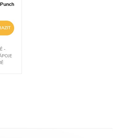
 Punch
AZIT
Ě -
ÁPOJE
MĚ