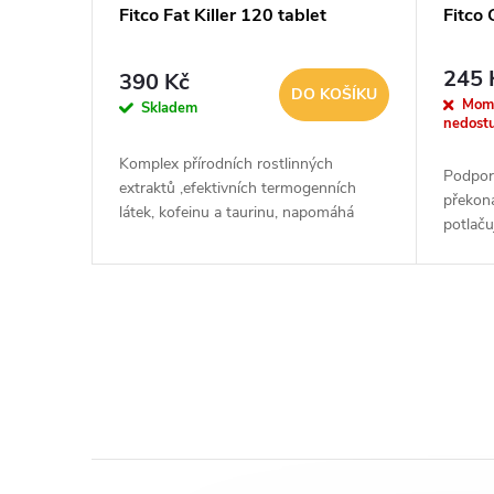
Fitco Fat Killer 120 tablet
Fitco
245 
390 Kč
DO KOŠÍKU
Mom
Skladem
nedost
Komplex přírodních rostlinných
Podpor
extraktů ,efektivních termogenních
překona
látek, kofeinu a taurinu, napomáhá
potlaču
intenzivnímu termogennímu spalování
tvorbě 
tuku během fyzické zátěže, tělesnému...
a vhodn
O
v
l
á