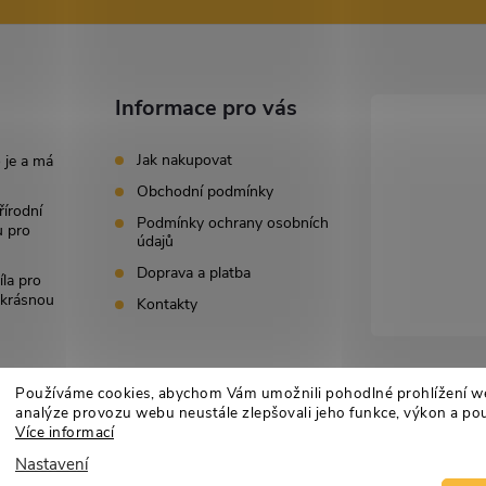
Informace pro vás
Jak nakupovat
 je a má
Obchodní podmínky
řírodní
Podmínky ochrany osobních
u pro
údajů
Doprava a platba
íla pro
i krásnou
Kontakty
Používáme cookies, abychom Vám umožnili pohodlné prohlížení w
analýze provozu webu neustále zlepšovali jeho funkce, výkon a pou
Více informací
Nastavení