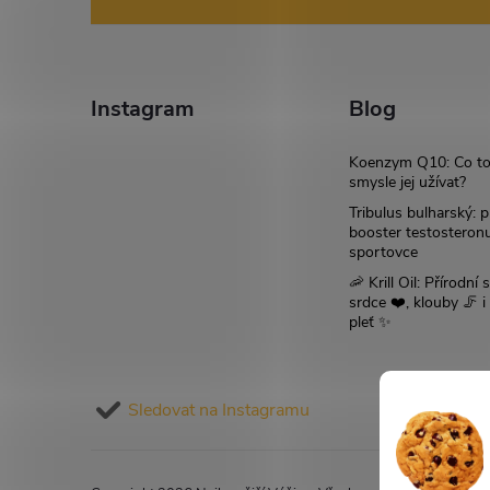
á
p
p
i
a
s
Instagram
Blog
u
t
Koenzym Q10: Co to
smysle jej užívat?
í
Tribulus bulharský: p
booster testosteron
sportovce
🦐 Krill Oil: Přírodní s
srdce ❤️, klouby 🦵 
pleť ✨
Sledovat na Instagramu