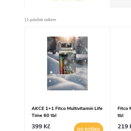
a
11
položek celkem
z
V
e
ý
n
p
í
i
p
s
r
p
AKCE 1+1 Fitco Multivitamin Life
Fitco 
o
Time 60 tbl
tbl
r
d
399 Kč
219 
DO KOŠÍKU