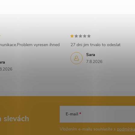
munikace.Problem vyresen ihned
27 dni jim trvalo to odeslat
Sara
7.8.2026
ara
8.2026
E-mail
a slevách
Vložením e-mailu souhlasíte s
podmínka