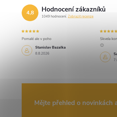
d
Hodnocení zákazníků
4,8
a
1049 hodnocení
Zobrazit recenze
c
í
Pomalé ale v poho
Skvela ko
🙂
p
Stanislav Bazalka
8.8.2026
S
r
7.
v
k
y
v
Z
Mějte přehled o novinkách
ý