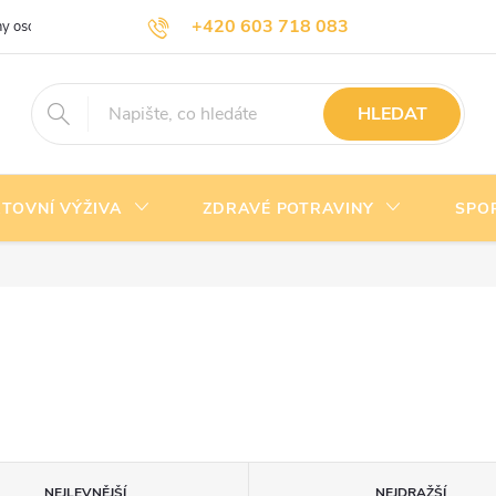
+420 603 718 083
y osobních údajů
Doprava a platba
Kontakty
info@nejlevnejsivyziva.cz
HLEDAT
TOVNÍ VÝŽIVA
ZDRAVÉ POTRAVINY
SPO
NEJLEVNĚJŠÍ
NEJDRAŽŠÍ