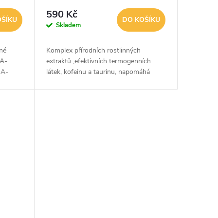
590 Kč
OŠÍKU
DO KOŠÍKU
Skladem
né
Komplex přírodních rostlinných
PA-
extraktů ,efektivních termogenních
HA-
látek, kofeinu a taurinu, napomáhá
A
intenzivnímu termogennímu spalování
osti
tuku během fyzické zátěže, tělesnému...