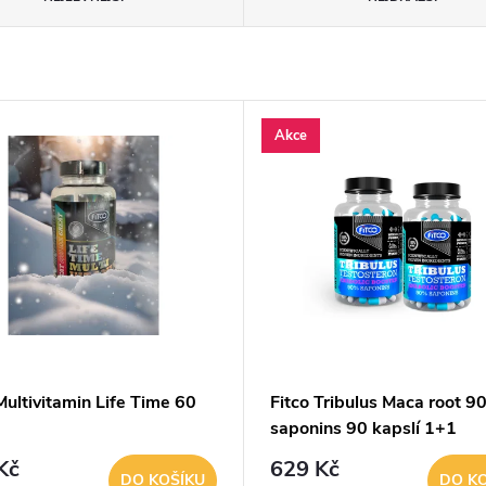
Akce
Multivitamin Life Time 60
Fitco Tribulus Maca root 
saponins 90 kapslí 1+1
ZDARMA
Kč
629 Kč
DO KOŠÍKU
DO K