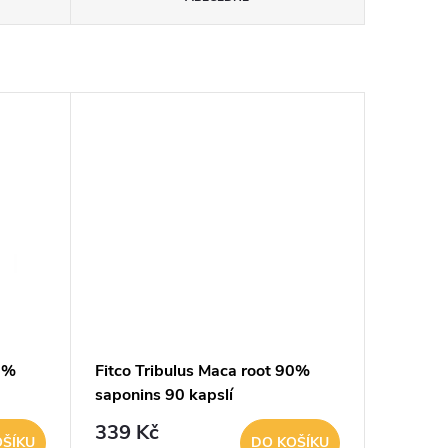
90%
Fitco Tribulus Maca root 90%
saponins 90 kapslí
339 Kč
OŠÍKU
DO KOŠÍKU