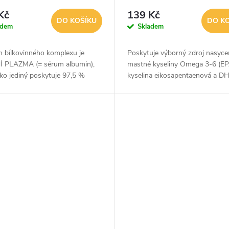
Kč
139 Kč
DO KOŠÍKU
DO K
adem
Skladem
m bílkovinného komplexu je
Poskytuje výborný zdroj nasyce
 PLAZMA (= sérum albumin),
mastné kyseliny Omega 3-6 (E
ako jediný poskytuje 97,5 %
kyselina eikosapentaenová a D
 bílkovin (Hydro Dipeptidů !! a
kyselina dokosahexaenová). DH
UPENÍ VŠECH 22 AKTIVNÍCH...
přispívá k: udržení normální činn
mozku...