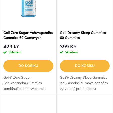
ů
ů
Goli Zero Sugar Ashwagandha
Goli Dreamy Sleep Gummies
Gummies 60 Gumových
60 Gummies
bonbónů
429 Kč
399 Kč
Skladem
Skladem
DO KOŠÍKU
DO KOŠÍKU
Goli® Zero Sugar
Goli® Dreamy Sleep Gummies
Ashwagandha Gummies
jsou lahodné gumové bonbóny
kombinují prémiový extrakt
vytvořené pro podporu
KSM-66® Ashwagandha s L-
kvalitního spánku a večerní
theaninem, kořenem maca a
relaxace. Jejich receptura
vitaminem D2 pro každodenní
kombinuje 5 mg melatoninu,
podporu psychické pohody,
meduňku lékařskou,...