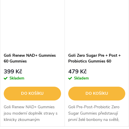
minerální látky v praktické a...
navrženy jako jednoduchý
způsob, jak...
Goli Renew NAD+ Gummies
Goli Zero Sugar Pre + Post +
60 Gummies
Probiotics Gummies 60
Gummies
399 Kč
479 Kč
Skladem
Skladem
DO KOŠÍKU
DO KOŠÍKU
Goli Renew NAD+ Gummies
Goli Pre-Post-Probiotic Zero
jsou moderní doplněk stravy s
Sugar Gummies představují
klinicky zkoumaným
první želé bonbony na světě,
nikotinamid ribosidem (NR),
které spojují prebiotika,