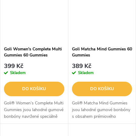
zvládání...
Goli Women's Complete Multi
Goli Matcha Mind Gummies 60
Gummies 60 Gummies
Gummies
399 Kč
389 Kč
Skladem
Skladem
DO KOŠÍKU
DO KOŠÍKU
Goli® Women’s Complete Multi
Goli® Matcha Mind Gummies
Gummies jsou lahodné gumové
jsou lahodné gumové bonbóny
bonbóny navržené speciálně
s obsahem prémiového
pro ženy, které chtějí každý den
Cognizin® Citikolinu a prášku z
doplnit důležité vitamíny a
matchy (Camellia sinensis). Jsou