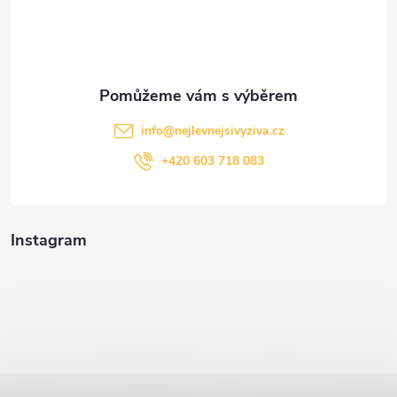
í
info
@
nejlevnejsivyziva.cz
+420 603 718 083
Instagram