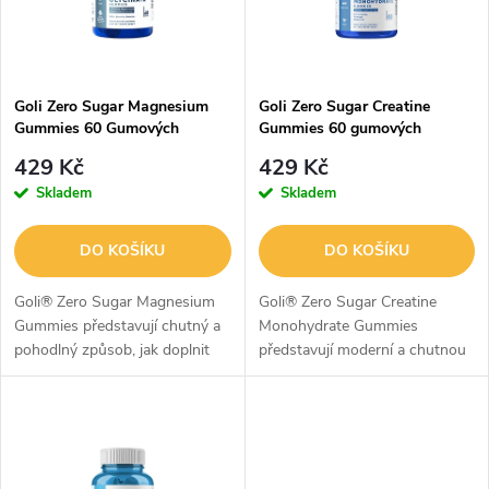
n
i
í
s
p
Goli Zero Sugar Magnesium
Goli Zero Sugar Creatine
Gummies 60 Gumových
Gummies 60 gumových
p
bonbónů
bonbónů
r
429 Kč
429 Kč
r
Skladem
Skladem
o
o
DO KOŠÍKU
DO KOŠÍKU
d
d
Goli® Zero Sugar Magnesium
Goli® Zero Sugar Creatine
u
Gummies představují chutný a
Monohydrate Gummies
pohodlný způsob, jak doplnit
představují moderní a chutnou
u
hořčík bez přidaného cukru.
alternativu ke klasickému
k
Každá denní dávka obsahuje
kreatinu v prášku. Každá denní
k
125 mg hořčíku a vitamin D2,
dávka dodává 3 g kreatin
t
který...
monohydrátu,...
t