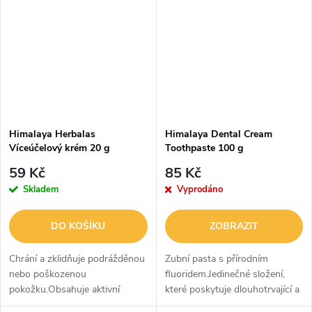
výtažkem z kurkumy lisované
nečistoty, hloubkově čistí póry
za...
a detoxikuje...
Himalaya Herbalas
Himalaya Dental Cream
Víceúčelový krém 20 g
Toothpaste 100 g
59 Kč
85 Kč
Skladem
Vyprodáno
DO KOŠÍKU
ZOBRAZIT
Chrání a zklidňuje podrážděnou
Zubní pasta s přírodním
nebo poškozenou
fluoridem.Jedinečné složení,
pokožku.Obsahuje aktivní
které poskytuje dlouhotrvající a
složky, které podporují
všestrannou ochranu dásní a