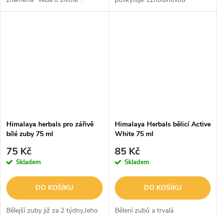
Himalaya uplatňuje zásady
ochranu proti škodlivým
ájurvédy při vývoji svých
bakteriím a pomáhá předcházet
zubních past Gum Expert, které
krvácení dásní a tvorbě zubního
obsahují...
plaku.Dodává...
Himalaya herbals pro zářivě
Himalaya Herbals bělicí Active
bílé zuby 75 ml
White 75 ml
75 Kč
85 Kč
Skladem
Skladem
DO KOŠÍKU
DO KOŠÍKU
Bělejší zuby již za 2 týdny.Jeho
Bělení zubů a trvalá