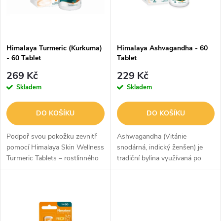
n
i
í
s
p
Himalaya Turmeric (Kurkuma)
Himalaya Ashvagandha - 60
- 60 Tablet
Tablet
p
r
269 Kč
229 Kč
r
Skladem
Skladem
o
o
DO KOŠÍKU
DO KOŠÍKU
d
d
Podpoř svou pokožku zevnitř
Ashwagandha (Vitánie
u
pomocí Himalaya Skin Wellness
snodárná, indický ženšen) je
Turmeric Tablets – rostlinného
tradiční bylina využívaná po
u
doplňku stravy inspirovaného
staletí v indickém bylinném
k
tradiční ajurvédou. Každá
systému. Tento doplněk stravy
k
tableta obsahuje pečlivě...
od značky je určen pro
t
každodenní...
t