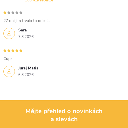
n
Zobrazit recenze
r
í
v
27 dni jim trvalo to odeslat
k
Sara
7.8.2026
y
v
Cupr
ý
Juraj Matis
p
6.8.2026
i
s
u
Mějte přehled o novinkách
a slevách
Z