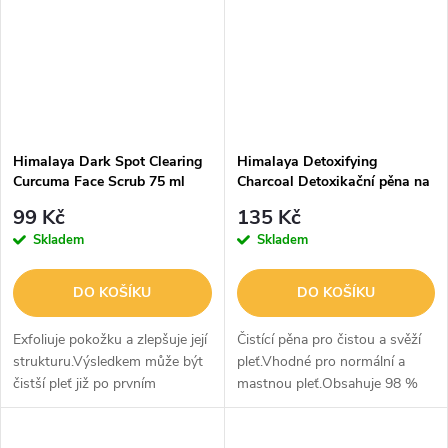
Himalaya Dark Spot Clearing
Himalaya Detoxifying
Curcuma Face Scrub 75 ml
Charcoal Detoxikační pěna na
obličej 150 ml
99 Kč
135 Kč
Skladem
Skladem
DO KOŠÍKU
DO KOŠÍKU
Exfoliuje pokožku a zlepšuje její
Čistící pěna pro čistou a svěží
strukturu.Výsledkem může být
pleť.Vhodné pro normální a
čistší pleť již po prvním
mastnou pleť.Obsahuje 98 %
použití.Obsahuje 97 % složek
složek přírodního
přírodního původu. Složení s
původu.Účinně odstraňuje