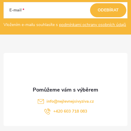
á
E-mail
ODEBÍRAT
p
Vložením e-mailu souhlasíte s
podmínkami ochrany osobních údajů
a
t
í
info
@
nejlevnejsivyziva.cz
+420 603 718 083