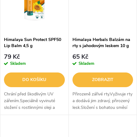
ů
ů
Himalaya Sun Protect SPF50
Himalaya Herbals Balzám na
Lip Balm 4,5 g
rty s jahodovým leskem 10 g
79 Kč
65 Kč
Skladem
Skladem
DO KOŠÍKU
ZOBRAZIT
Chrání před škodlivým UV
Přirozeně zářivé rty.Vyživuje rty
zářením.Speciálně vyvinuté
a dodává jim zdravý, přirozený
složení s rostlinnými oleji a
lesk.Složení s bohatou směsí
složkami na ochranu proti
jahod a přírodních másel
slunci, které vyživují, hydratují a
hydratuje a udržuje rty jemné a
chrání rty před škodlivým...
vláčné.Poskytuje lesklý...