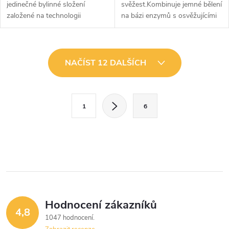
jedinečné bylinné složení
svěžest.Kombinuje jemné bělení
založené na technologii
na bázi enzymů s osvěžujícími
rostlinných enzymů bělí zuby
účinky gelové zubní pasty s
bez použití chemických
mátovou příchutí.Bělejší zuby
bělidel.Jemně odstraňuje zubní
již za 2 týdny.Pomáhá
O
plak během...
snižovat...
NAČÍST 12 DALŠÍCH
v
l
S
1
6
t
á
r
d
á
a
n
k
c
o
í
v
Hodnocení zákazníků
4,8
á
p
1047 hodnocení