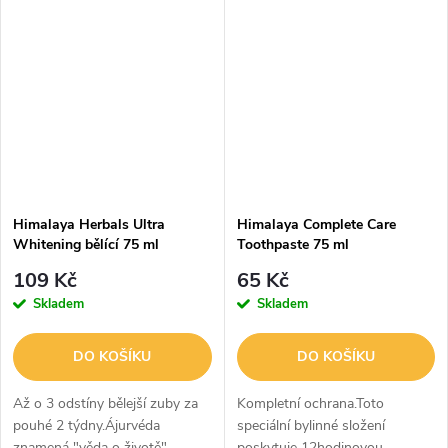
regeneraci pokožky. Může to
zubů.Má antibakteriální
být užitečné řešení pro celou
vlastnosti.Pravidelné používání
rodinu. Zklidňuje...
pomáhá...
Himalaya Herbals Ultra
Himalaya Complete Care
Whitening bělící 75 ml
Toothpaste 75 ml
109 Kč
65 Kč
Skladem
Skladem
DO KOŠÍKU
DO KOŠÍKU
Až o 3 odstíny bělejší zuby za
Kompletní ochrana.Toto
pouhé 2 týdny.Ájurvéda
speciální bylinné složení
znamená "věda o životě".
poskytuje 12hodinovou