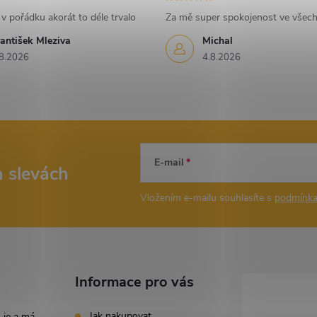
v pořádku akorát to déle trvalo
Za mě super spokojenost ve všec
antišek Mleziva
Michal
8.2026
4.8.2026
E-mail
a slevách
Vložením e-mailu souhlasíte s
podmínka
Informace pro vás
Jak nakupovat
 je a má