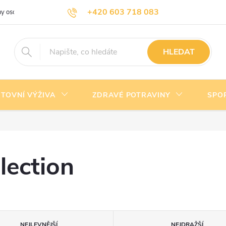
+420 603 718 083
y osobních údajů
Doprava a platba
Kontakty
info@nejlevnejsivyziva.cz
HLEDAT
TOVNÍ VÝŽIVA
ZDRAVÉ POTRAVINY
SPO
lection
NEJLEVNĚJŠÍ
NEJDRAŽŠÍ