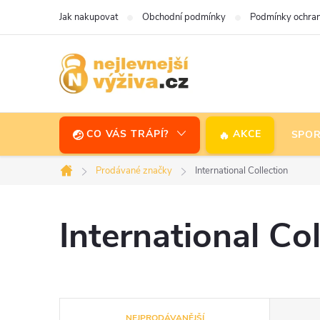
Přejít
Jak nakupovat
Obchodní podmínky
Podmínky ochran
na
obsah
CO VÁS TRÁPÍ?
AKCE
SPOR
Prodávané značky
International Collection
Domů
International Col
Ř
NEJPRODÁVANĚJŠÍ