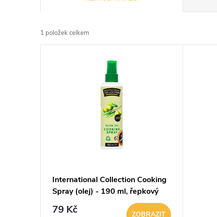
a
1
položek celkem
z
V
e
ý
n
p
í
i
p
s
r
p
International Collection Cooking
o
Spray (olej) - 190 ml, řepkový
r
d
79 Kč
ZOBRAZIT