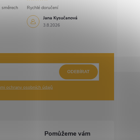
h směrech
Rychlé doručení
Jana Kysučanová
3.8.2026
ODEBÍRAT
mi ochrany osobních údajů