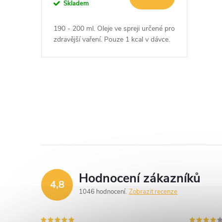
o
Skladem
u
d
190 - 200 ml. Oleje ve spreji určené pro
k
zdravější vaření. Pouze 1 kcal v dávce.
u
t
k
ů
O
t
v
ů
l
á
d
Hodnocení zákazníků
4,8
a
1046 hodnocení
Zobrazit recenze
c