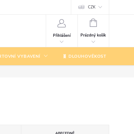
CZK
NÁKUPNÍ
KOŠÍK
Prázdný košík
Přihlášení
RTOVNÍ VYBAVENÍ
🧬 DLOUHOVĚKOST
K
ABECEDNĚ