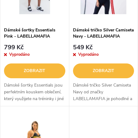
n
i
í
s
p
Dámské šortky Essentials
Dámské tričko Silver Camiseta
Pink - LABELLAMAFIA
Navy - LABELLAMAFIA
p
r
799 Kč
549 Kč
r
Vyprodáno
Vyprodáno
o
o
ZOBRAZIT
ZOBRAZIT
d
d
Dámské šortky Essentials jsou
Dámské tričko Silver Camiseta
u
perfektním kouskem oblečení,
Navy od značky
který využijete na tréninky i jiné
LABELLAMAFIA je pohodlné a
u
volnočasové aktivity. Kvalitní
vzdušné tričko, které nesmí
k
materiál šortek tvoří kombinace
chybět ve vaší výbavě! Skvěle
k
polyamidu a...
se hodí na cvičení, ale i
t
každodenní nošení....
t