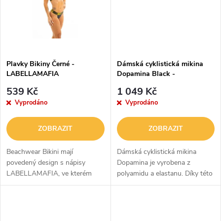
ů
ů
Plavky Bikiny Černé -
Dámská cyklistická mikina
LABELLAMAFIA
Dopamina Black -
LABELLAMAFIA
539 Kč
1 049 Kč
Vyprodáno
Vyprodáno
ZOBRAZIT
ZOBRAZIT
Beachwear Bikini mají
Dámská cyklistická mikina
povedený design s nápisy
Dopamina je vyrobena z
LABELLAMAFIA, ve kterém
polyamidu a elastanu. Díky této
vyniknete na pláži či u bazénu.
materiálové kombinaci je
V oblasti krku mají zavazování
pružná, navíc dokáže spolehlivě
na šňůrku, díky čemuž se
odvést pot i při těch...
perfektně...