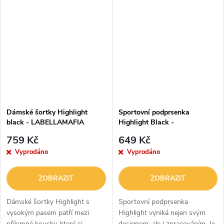
elastanu. Díky tomu je funkční a
elastanu. Díky tomu je funkční a
strečová. Zaujme vás pevným...
strečová. Zaujme vás pevným...
Dámské šortky Highlight
Sportovní podprsenka
black - LABELLAMAFIA
Highlight Black -
LABELLAMAFIA
759 Kč
649 Kč
Vyprodáno
Vyprodáno
ZOBRAZIT
ZOBRAZIT
Dámské šortky Highlight s
Sportovní podprsenka
vysokým pasem patří mezi
Highlight vyniká nejen svým
příjemné kousky, které si
designem, ale i zpracováním. Je