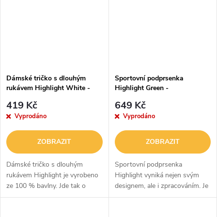
Dámské tričko s dlouhým
Sportovní podprsenka
rukávem Highlight White -
Highlight Green -
LABELLAMAFIA
LABELLAMAFIA
419 Kč
649 Kč
Vyprodáno
Vyprodáno
ZOBRAZIT
ZOBRAZIT
Dámské tričko s dlouhým
Sportovní podprsenka
rukávem Highlight je vyrobeno
Highlight vyniká nejen svým
ze 100 % bavlny. Jde tak o
designem, ale i zpracováním. Je
maximálně prodyšný kousek.
vyrobena z kombinace
Celkové vzdušnosti napomáhá i
polyesteru a elastanu. Díky