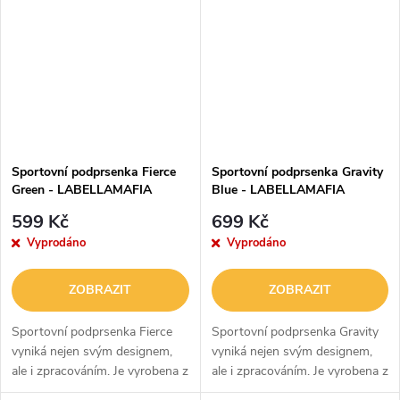
volnější střih, ve kterém se
tomu je funkční a strečová.
budete...
Zaujme vás pevným...
Sportovní podprsenka Fierce
Sportovní podprsenka Gravity
Green - LABELLAMAFIA
Blue - LABELLAMAFIA
599 Kč
699 Kč
Vyprodáno
Vyprodáno
ZOBRAZIT
ZOBRAZIT
Sportovní podprsenka Fierce
Sportovní podprsenka Gravity
vyniká nejen svým designem,
vyniká nejen svým designem,
ale i zpracováním. Je vyrobena z
ale i zpracováním. Je vyrobena z
kombinace polyesteru a
kombinace polyesteru a