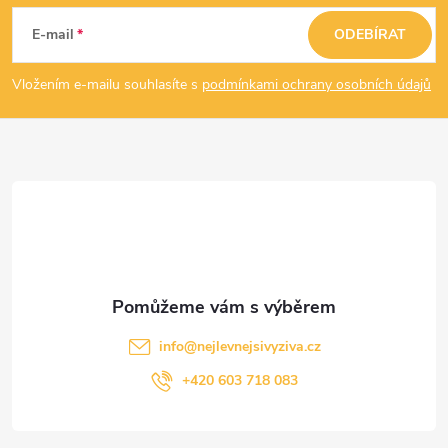
á
E-mail
ODEBÍRAT
p
Vložením e-mailu souhlasíte s
podmínkami ochrany osobních údajů
a
t
í
info
@
nejlevnejsivyziva.cz
+420 603 718 083