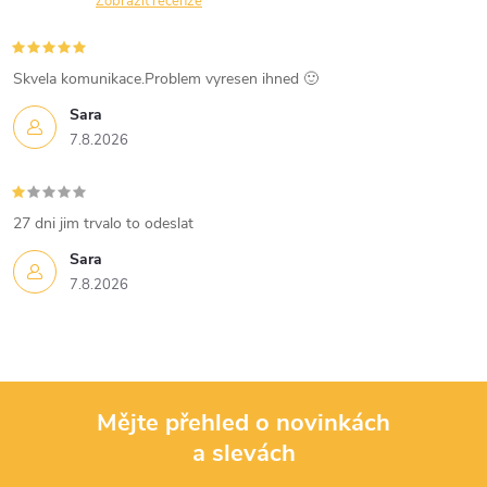
n
Zobrazit recenze
r
í
v
Skvela komunikace.Problem vyresen ihned 🙂
k
Sara
7.8.2026
y
v
27 dni jim trvalo to odeslat
ý
Sara
p
7.8.2026
i
s
u
Mějte přehled o novinkách
a slevách
Z