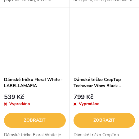
zamilujete na všechny aktivity.
vyrobena z kombinace
Tvoří je kombinace polyamidu a
polyesteru a elastanu. Díky
elastanu, díky čemuž jsou
tomu je funkční a strečová.
strečové a...
Zaujme vás pevným...
Dámské tričko Floral White -
Dámské tričko CropTop
LABELLAMAFIA
Techwear Vibes Black -
LABELLAMAFIA
539 Kč
799 Kč
Vyprodáno
Vyprodáno
ZOBRAZIT
ZOBRAZIT
Dámské tričko Floral White je
Dámské tričko CropTop