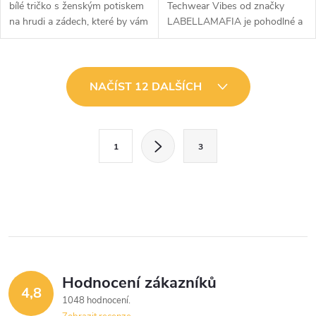
bílé tričko s ženským potiskem
Techwear Vibes od značky
na hrudi a zádech, které by vám
LABELLAMAFIA je pohodlné a
rozhodně nemělo chybět v
vzdušné tričko, které nesmí
šatníku. Design se skvěle
chybět ve vaší výbavě! Skvěle
kombinuje, a tak ho
se hodí na...
O
dostatečně...
NAČÍST 12 DALŠÍCH
v
l
S
1
3
t
á
r
d
á
a
n
k
c
o
í
v
Hodnocení zákazníků
4,8
á
p
1048 hodnocení