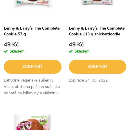
n
i
í
s
p
Lenny & Larry´s The Complete
Lenny & Larry´s The Complete
Cookie 57 g
Cookie 113 g snickerdoodle
p
r
49 Kč
49 Kč
r
Skladem
Skladem
o
o
ZOBRAZIT
ZOBRAZIT
d
d
Lahodné veganské sušenky!
Expirace 24. 03. 2022
u
Velmi oblíbená pečená sušenka
bohatá na bílkoviny a vlákninu.
u
k
k
t
t