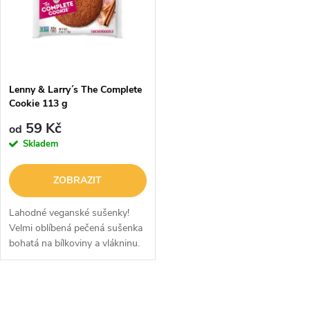
ů
ů
Lenny & Larry´s The Complete
Cookie 113 g
59 Kč
od
Skladem
ZOBRAZIT
Lahodné veganské sušenky!
Velmi oblíbená pečená sušenka
bohatá na bílkoviny a vlákninu.
O