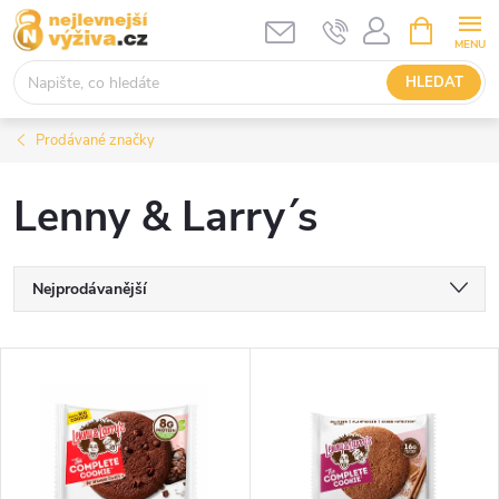
Přejít
NÁKUPNÍ
KOŠÍK
na
obsah
HLEDAT
Prodávané značky
Lenny & Larry´s
Ř
Nejprodávanější
a
Nejlevnější
V
Nejdražší
z
ý
Abecedně
e
p