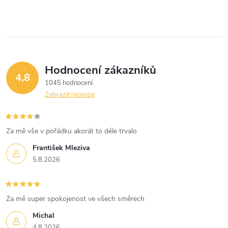
v
l
á
Hodnocení zákazníků
d
4,8
1045 hodnocení
a
Zobrazit recenze
c
í
Za mě vše v pořádku akorát to déle trvalo
František Mleziva
p
5.8.2026
r
v
Za mě super spokojenost ve všech směrech
k
Michal
4.8.2026