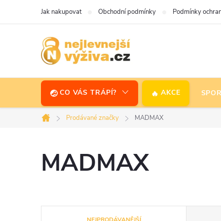
Přejít
Jak nakupovat
Obchodní podmínky
Podmínky ochran
na
obsah
CO VÁS TRÁPÍ?
AKCE
SPOR
Prodávané značky
MADMAX
Domů
MADMAX
Ř
NEJPRODÁVANĚJŠÍ