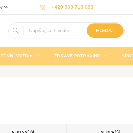
+420 603 718 083
y osobních údajů
Doprava a platba
Kontakty
info@nejlevnejsivyziva.cz
HLEDAT
TOVNÍ VÝŽIVA
ZDRAVÉ POTRAVINY
SPO
NEJLEVNĚJŠÍ
NEJDRAŽŠÍ