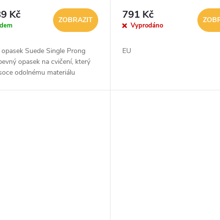
9 Kč
791 Kč
ZOBRAZIT
ZOBR
adem
Vyprodáno
s opasek Suede Single Prong
EU
 pevný opasek na cvičení, který
ysoce odolnému materiálu
e páteř a střed těla během
 s těžkými váhami. Jádro a...