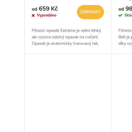
659 Kč
98
od
od
ZOBRAZIT
Vyprodáno
Skl
Fitness opasek Extreme je velmi lehký,
Fitnes
ale vysoce odolný opasek na cvičení.
Belt je
Opasek je anatomicky tvarovaný tak,
díky v
aby kopíroval lidský trup, díky čemuž
zpevňuj
se vašemu tělu skvěle...
cvičení