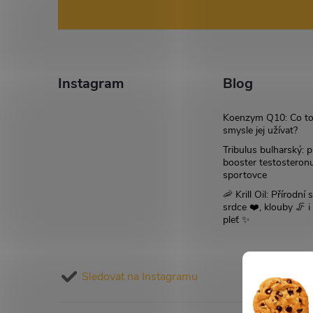
p
á
i
p
s
a
Instagram
Blog
u
t
Koenzym Q10: Co to
smysle jej užívat?
í
Tribulus bulharský: p
booster testosteron
sportovce
🦐 Krill Oil: Přírodní s
srdce ❤️, klouby 🦵 
pleť ✨
Sledovat na Instagramu