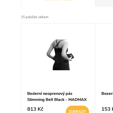
a
15
položek celkem
z
V
e
ý
n
p
í
i
p
s
r
p
Bederní neoprenový pás
Boxer
o
Slimming Belt Black - MADMAX
r
d
813 Kč
153 
ZOBRAZIT