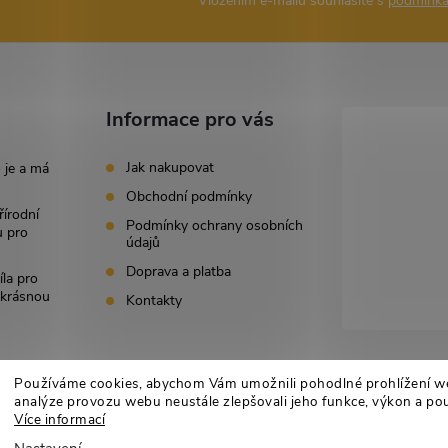
Vložením e-mailu souhlasíte s
podmínka
Informace pro vás
Jak nakupovat
 je a má
Obchodní podmínky
řírodní
Podmínky ochrany osobních
u pro
údajů
Doprava a platba
íla pro
i krásnou
Kontakty
Používáme cookies, abychom Vám umožnili pohodlné prohlížení w
analýze provozu webu neustále zlepšovali jeho funkce, výkon a pou
Více informací