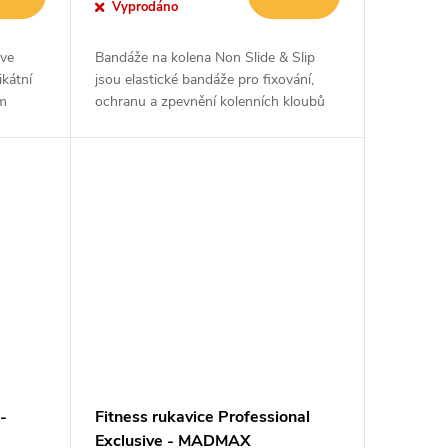
Vyprodáno
ve
Bandáže na kolena Non Slide & Slip
kátní
jsou elastické bandáže pro fixování,
m
ochranu a zpevnění kolenních kloubů
lu.
během tréninku. Díky unikátní
protiskluzové úpravě zabezpečují...
-
Fitness rukavice Professional
Exclusive - MADMAX