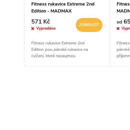
Fitness rukavice Extreme 2nd
Fitne
Edition - MADMAX
MAD
571 Kč
65
od
ZOBRAZIT
Vyprodáno
Vyp
Fitness rukavice Extreme 2nd
Fitness
Edition jsou pánské rukavice na
pánské 
cvičení, které nezaujmou
příjem
pouze stylovým designem, ale
tvrdých
i kvalitním materiálem. Navíc byly při
před od
jejich výrobě použity...
O
v
l
á