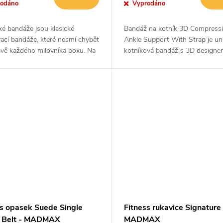
rodáno
Vyprodáno
é bandáže jsou klasické
Bandáž na kotník 3D Compressi
ací bandáže, které nesmí chybět
Ankle Support With Strap je uni
avě každého milovníka boxu. Na
kotníková bandáž s 3D designe
konci se nachází suchý zip pro
vyrobená z kompresního materiá
pší fixaci zápěstí....
Bandáž slouží na ochranu proti
zraněním při...
ss opasek Suede Single
Fitness rukavice Signature 
 Belt - MADMAX
MADMAX