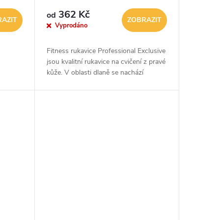
362 Kč
od
AZIT
ZOBRAZIT
Vyprodáno
Fitness rukavice Professional Exclusive
jsou kvalitní rukavice na cvičení z pravé
kůže. V oblasti dlaně se nachází
anatomicky prošitá dvojitá vrstva kůže
s jemnou, měkkou výplní...