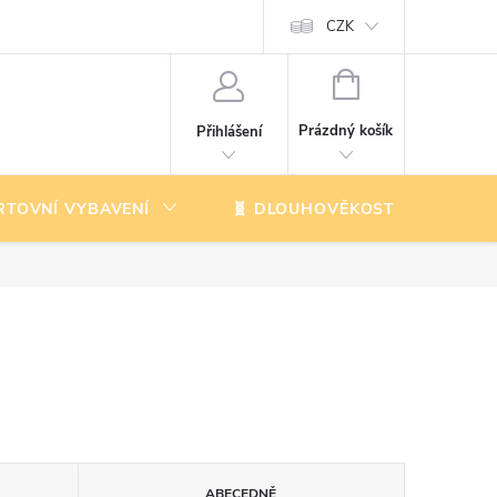
CZK
NÁKUPNÍ
KOŠÍK
Prázdný košík
Přihlášení
RTOVNÍ VYBAVENÍ
🧬 DLOUHOVĚKOST
K
ABECEDNĚ