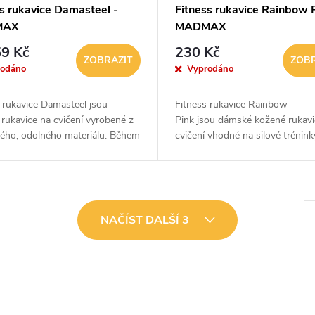
ss rukavice Damasteel -
Fitness rukavice Rainbow P
MAX
MADMAX
9 Kč
230 Kč
ZOBRAZIT
ZOBR
rodáno
Vyprodáno
 rukavice Damasteel jsou
Fitness rukavice Rainbow
rukavice na cvičení vyrobené z
Pink jsou dámské kožené rukavi
ného, odolného materiálu. Během
cvičení vhodné na silové trénink
 tréninků dokonale chrání ruce
cyklistiku či bruslení. Pro maxim
řeninami, otlaky a...
komfort a bezpečnost jsou ruka
na...
S
NAČÍST DALŠÍ 3
t
r
á
n