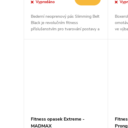
o
Vyprodáno
Vyp
u
d
Bederní neoprenový pás Slimming Belt
Boxersk
k
Black je revolučním fitness
omotáv
u
příslušenstvím pro tvarování postavy a
ve výb
podporu držení těla. Díky
jejich 
t
propracovanému designu a kvalitnímu...
ještě le
k
ů
t
ů
Fitness opasek Extreme -
Fitne
MADMAX
Prong