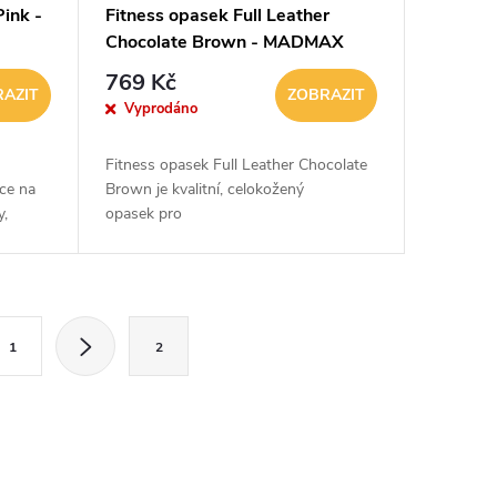
ink -
Fitness opasek Full Leather
Chocolate Brown - MADMAX
769 Kč
AZIT
ZOBRAZIT
Vyprodáno
Fitness opasek Full Leather Chocolate
ce na
Brown je kvalitní, celokožený
y,
opasek pro
ální
maximální bezpečnost a komfort
vice
během cvičení. Díky měkké a
anatomicky tvarované výplni se skvěle...
1
2