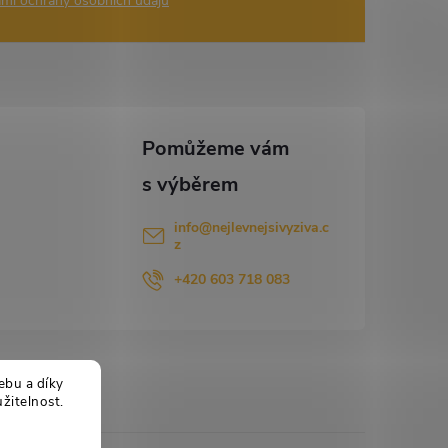
mi ochrany osobních údajů
info
@
nejlevnejsivyziva.c
z
+420 603 718 083
ebu a díky
žitelnost.