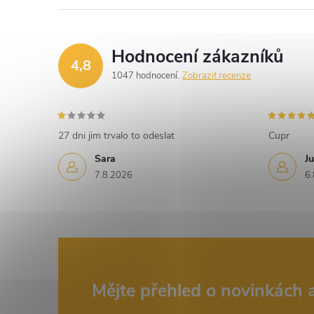
d
a
Hodnocení zákazníků
c
4,8
1047 hodnocení
Zobrazit recenze
í
p
27 dni jim trvalo to odeslat
Cupr
r
Sara
Ju
v
7.8.2026
6.
k
y
v
ý
Z
Mějte přehled o novinkách