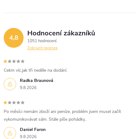
ů
ů
l
á
Hodnocení zákazníků
d
4,8
1051 hodnocení
a
Zobrazit recenze
c
í
Cekm víc,jak tři neděle na dodání.
Radka Braunová
p
9.8.2026
r
v
Po měsíci nemám zboží ani peníze, problém jsem musel začít
k
vykomunikovávat sám. Stále píše pohádky..
Daniel Faron
y
9.8.2026