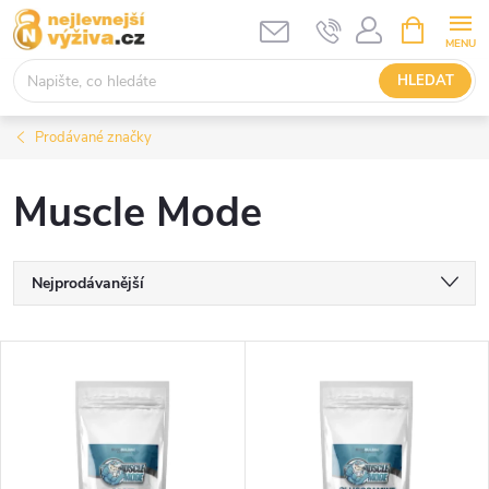
Přejít
NÁKUPNÍ
KOŠÍK
na
obsah
HLEDAT
Prodávané značky
Muscle Mode
Ř
Nejprodávanější
a
Nejlevnější
V
Nejdražší
z
ý
Abecedně
e
p