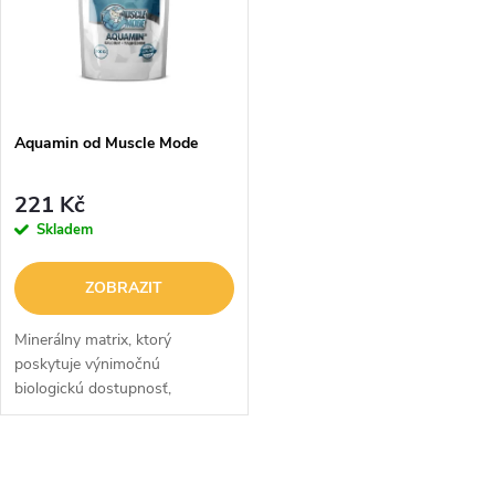
ů
ů
Aquamin od Muscle Mode
221 Kč
Skladem
ZOBRAZIT
Minerálny matrix, ktorý
poskytuje výnimočnú
biologickú dostupnosť,
bioaktivitu a optimalizuje
hladinu minerálov v tele.
O