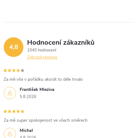
v
l
á
Hodnocení zákazníků
d
4,8
1045 hodnocení
a
Zobrazit recenze
c
í
Za mě vše v pořádku akorát to déle trvalo
František Mleziva
p
5.8.2026
r
v
Za mě super spokojenost ve všech směrech
k
Michal
4.8.2026