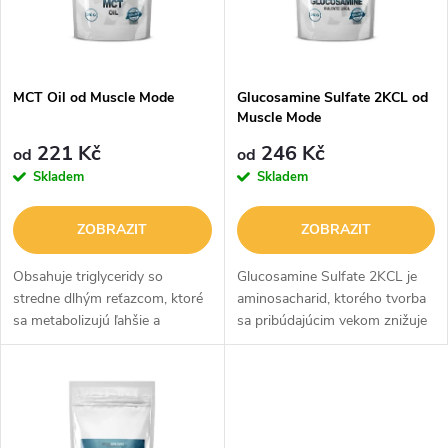
n
i
í
s
p
MCT Oil od Muscle Mode
Glucosamine Sulfate 2KCL od
Muscle Mode
p
r
221 Kč
246 Kč
od
od
r
Skladem
Skladem
o
o
ZOBRAZIT
ZOBRAZIT
d
d
Obsahuje triglyceridy so
Glucosamine Sulfate 2KCL je
u
stredne dlhým reťazcom, ktoré
aminosacharid, ktorého tvorba
sa metabolizujú ľahšie a
sa pribúdajúcim vekom znižuje
u
rýchlejšie ako bežné mastné
a preto je nevyhnutné ho
k
kyseliny.
dopĺňať.
k
t
t