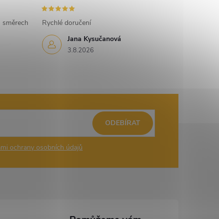
h směrech
Rychlé doručení
Jana Kysučanová
3.8.2026
ODEBÍRAT
mi ochrany osobních údajů