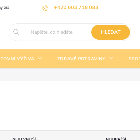
+420 603 718 083
y osobních údajů
Doprava a platba
Kontakty
info@nejlevnejsivyziva.cz
HLEDAT
TOVNÍ VÝŽIVA
ZDRAVÉ POTRAVINY
SPO
NEJLEVNĚJŠÍ
NEJDRAŽŠÍ