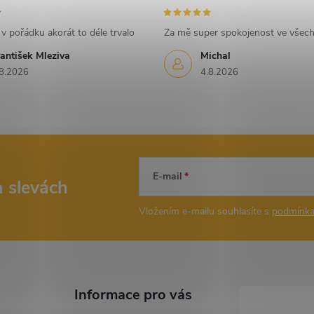
v pořádku akorát to déle trvalo
Za mě super spokojenost ve všec
antišek Mleziva
Michal
8.2026
4.8.2026
E-mail
a slevách
Vložením e-mailu souhlasíte s
podmínka
Informace pro vás