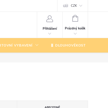
CZK
NÁKUPNÍ
KOŠÍK
Prázdný košík
Přihlášení
RTOVNÍ VYBAVENÍ
🧬 DLOUHOVĚKOST
K
ABECEDNĚ