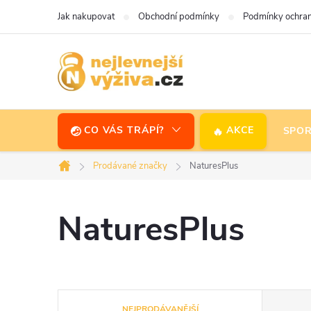
Přejít
Jak nakupovat
Obchodní podmínky
Podmínky ochran
na
obsah
CO VÁS TRÁPÍ?
AKCE
SPOR
Prodávané značky
NaturesPlus
Domů
NaturesPlus
Ř
NEJPRODÁVANĚJŠÍ