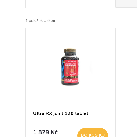
a
1
položek celkem
z
V
e
ý
n
p
í
i
p
s
r
p
Ultra RX joint 120 tablet
o
r
d
1 829 Kč
DO KOŠÍKU