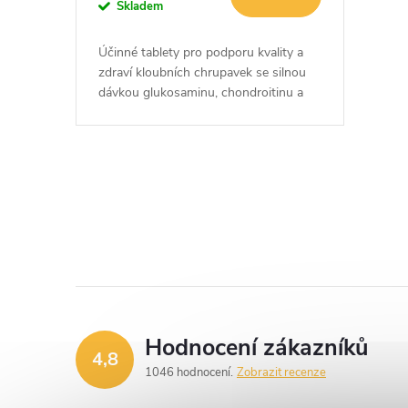
o
Skladem
u
d
Účinné tablety pro podporu kvality a
k
zdraví kloubních chrupavek se silnou
u
dávkou glukosaminu, chondroitinu a
MSM.
t
k
ů
t
O
v
ů
l
á
d
Hodnocení zákazníků
4,8
a
1046 hodnocení
Zobrazit recenze