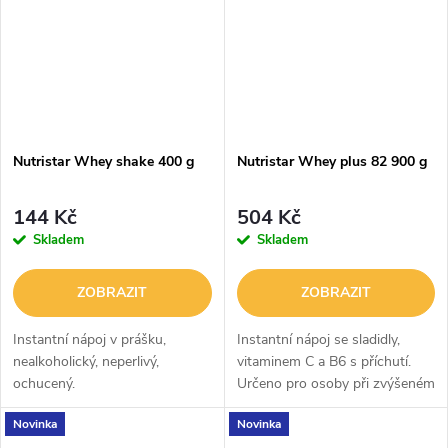
Nutristar Whey shake 400 g
Nutristar Whey plus 82 900 g
144 Kč
504 Kč
Skladem
Skladem
ZOBRAZIT
ZOBRAZIT
Instantní nápoj v prášku,
Instantní nápoj se sladidly,
nealkoholický, neperlivý,
vitaminem C a B6 s příchutí.
ochucený.
Určeno pro osoby při zvýšeném
tělesném výkonu
Novinka
Novinka