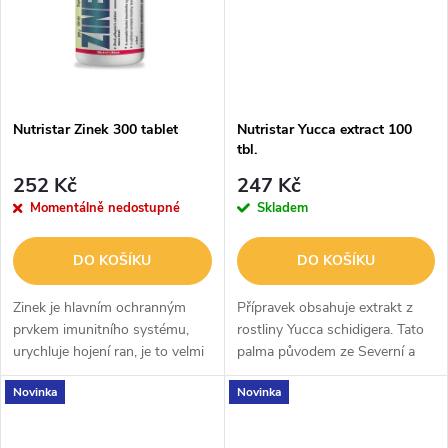
ů
ů
Nutristar Zinek 300 tablet
Nutristar Yucca extract 100
tbl.
252 Kč
247 Kč
Momentálně nedostupné
Skladem
DO KOŠÍKU
DO KOŠÍKU
Zinek je hlavním ochranným
Přípravek obsahuje extrakt z
prvkem imunitního systému,
rostliny Yucca schidigera. Tato
urychluje hojení ran, je to velmi
palma původem ze Severní a
důležitý prvek pro anabolizaci
Jižní Ameriky je ceněná
Novinka
Novinka
svalových bílkovin (růst svalů)
především pro vysoký obsah
saponinů, tělu prospěšných
enzymů a...