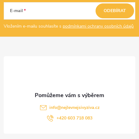
á
E-mail
ODEBÍRAT
p
Vložením e-mailu souhlasíte s
podmínkami ochrany osobních údajů
a
t
í
info
@
nejlevnejsivyziva.cz
+420 603 718 083