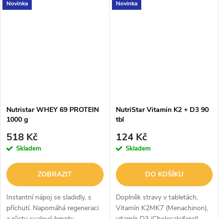
Novinka
Novinka
Nutristar WHEY 69 PROTEIN
NutriStar Vitamin K2 + D3 90
1000 g
tbl
518 Kč
124 Kč
Skladem
Skladem
ZOBRAZIT
DO KOŠÍKU
Instantní nápoj se sladidly, s
Doplněk stravy v tabletách,
příchutí. Napomáhá regeneraci
Vitamín K2MK7 (Menachinon),
a růstu svalové hmoty.
vitamín D3 (Cholecalciferol).