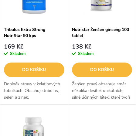
n
i
í
s
p
Tribulus Extra Strong
Nutristar Ženšen ginseng 100
NutriStar 90 kps
tablet
p
r
169 Kč
138 Kč
r
Skladem
Skladem
o
o
DO KOŠÍKU
DO KOŠÍKU
d
d
Doplněk stravy v želatinových
Ženšen pravý obsahuje směs
u
tobolkách. Obsahuje tribulus,
několika desítek unikátních,
selen a zinek.
silně účinných látek, které tvoří
u
více něž 20% hmotnosti
k
sušeného kořene.Ženšen předčí
k
běžné povzbuzující látky
t
(káva,...
t