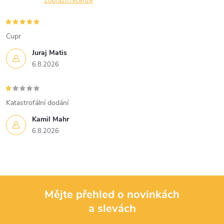
n
Zobrazit recenze
r
í
v
Cupr
k
Juraj Matis
6.8.2026
y
v
Katastrofální dodání
ý
Kamil Mahr
p
6.8.2026
i
s
u
Mějte přehled o novinkách
a slevách
Z