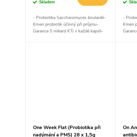
o
Skladem
Skl
u
d
- Probiotika Saccharomyces boulardii-
- Probi
k
Kmen probiotik účinný při průjmu-
Kmen pr
u
Garance 5 miliard KTJ v každé kapsli-
Garance
Obnova mikrobiomu- Obnova
Obnova
t
stabilního prostředí
stabiln
k
ů
t
ů
One Week Flat (Probiotika při
On Ant
nadýmání a PMS) 28 x 1,5g
antibi