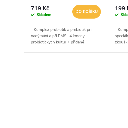
sáček
719 Kč
199 
DO KOŠÍKU
Skladem
Skl
- Komplex probiotik a prebiotik při
- Kompl
nadýmání a při PMS- 4 kmeny
speciál
probiotických kultur + přidané
zkouška
prebiotikum- Garance 5 miliard KTJ v
antibio
každém sáčku- Pro užívání během
každé k
doby 1 týdne-...