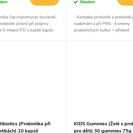
adem
Skladem
otika Saccharomyces boulardii-
- Komplex probiotik a prebiotik 
obiotik účinný při průjmu-
nadýmání a při PMS- 4 kmeny
 5 miliard KTJ v každé kapsli-
probiotických kultur + přidané
 mikrobiomu- Obnova
prebiotikum- Garance 5 miliard 
ího prostředí
každém sáčku- Pro užívání běh
doby 1 týdne-...
ibiotics (Probiotika při
KIDS Gummies (Želé s prob
otikách) 10 kapslí
pro děti) 30 gummies 75g