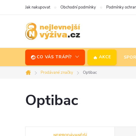
Přejít
Jak nakupovat
Obchodní podmínky
Podmínky ochran
na
obsah
CO VÁS TRÁPÍ?
AKCE
SPOR
Prodávané značky
Optibac
Domů
Optibac
Ř
NEJPRODÁVANĚJŠÍ