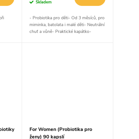
Skladem
při
- Probiotika pro děti- Od 3 měsíců, pro
miminka, batolata i malé děti- Neutrální
chuť a vůně- Praktické kapátko-
KTJ v
Probiotikum Bifidobacterium breve M-
em
16V®- Garance 1 miliardy KTJ...
iotiky
For Women (Probiotika pro
ženy) 90 kapslí