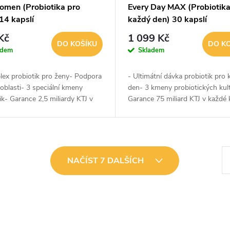
omen (Probiotika pro
Every Day MAX (Probiotika
14 kapslí
každý den) 30 kapslí
Kč
1 099 Kč
DO KOŠÍKU
DO K
adem
Skladem
lex probiotik pro ženy- Podpora
- Ultimátní dávka probiotik pro 
 oblasti- 3 speciální kmeny
den- 3 kmeny probiotických kul
ik- Garance 2,5 miliardy KTJ v
Garance 75 miliard KTJ v každé 
apsli- Podpora vaginálního
Podpora při extrémní zátěži- P
iomu- Podpora močového...
zažívacího traktu- Podpora...
S
NAČÍST 7 DALŠÍCH
t
r
á
n