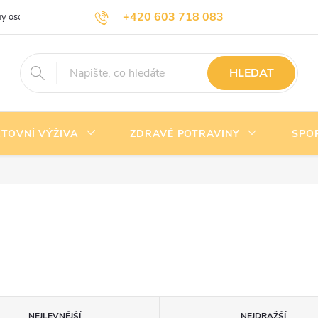
+420 603 718 083
y osobních údajů
Doprava a platba
Kontakty
info@nejlevnejsivyziva.cz
HLEDAT
TOVNÍ VÝŽIVA
ZDRAVÉ POTRAVINY
SPO
NEJLEVNĚJŠÍ
NEJDRAŽŠÍ