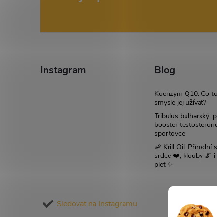
p
á
i
s
p
u
a
Instagram
Blog
t
Koenzym Q10: Co to
smysle jej užívat?
í
Tribulus bulharský: p
booster testosteron
sportovce
🦐 Krill Oil: Přírodní s
srdce ❤️, klouby 🦵 
pleť ✨
Sledovat na Instagramu