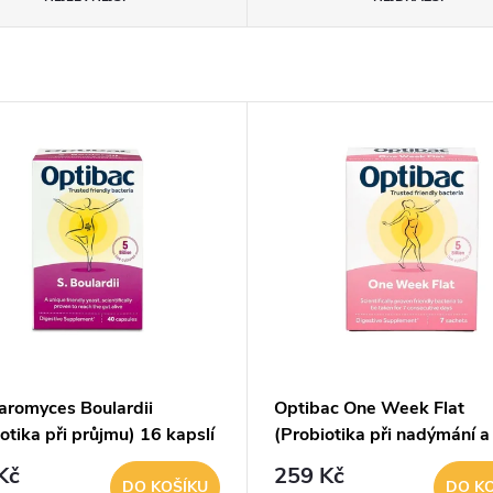
aromyces Boulardii
Optibac One Week Flat
otika při průjmu) 16 kapslí
(Probiotika při nadýmání 
7 x 1,5g sáček
Kč
259 Kč
DO KOŠÍKU
DO K