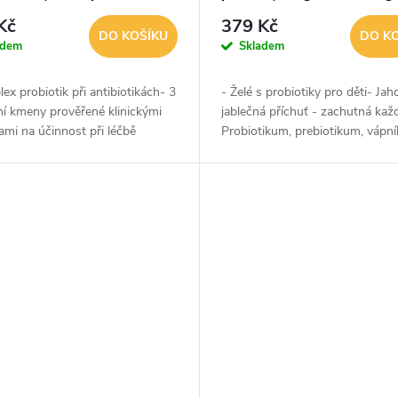
Kč
379 Kč
DO KOŠÍKU
DO K
adem
Skladem
ex probiotik při antibiotikách- 3
- Želé s probiotiky pro děti- Ja
ní kmeny prověřené klinickými
jablečná příchuť - zachutná ka
mi na účinnost při léčbě
Probiotikum, prebiotikum, vápní
tiky- Garance 4,5 miliard KTJ v
vitamín D3- Garance 2 miliard K
apsli- Určené pro 10...
každém želé- Podpora...