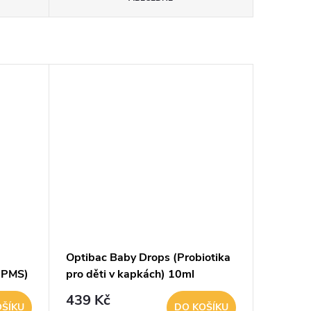
Optibac Baby Drops (Probiotika
a PMS)
pro děti v kapkách) 10ml
439 Kč
OŠÍKU
DO KOŠÍKU