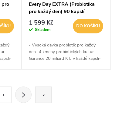
 pro
Every Day EXTRA (Probiotika
pro každý den) 90 kapslí
1 599 Kč
OŠÍKU
DO KOŠÍKU
Skladem
každý
- Vysoká dávka probiotik pro každý
tur-
den- 4 kmeny probiotických kultur-
kapsli-
Garance 20 miliard KTJ v každé kapsli-
odpora
Podpora při velké zátěži- Podpora
zažívacího traktu- Podpora...
1
2