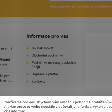
Vložením e-mailu souhlasíte s
podmínka
Informace pro vás
Jak nakupovat
 je a má
Obchodní podmínky
řírodní
Podmínky ochrany osobních
u pro
údajů
Doprava a platba
íla pro
i krásnou
Kontakty
Používáme cookies, abychom Vám umožnili pohodlné prohlížení w
analýze provozu webu neustále zlepšovali jeho funkce, výkon a pou
Více informací