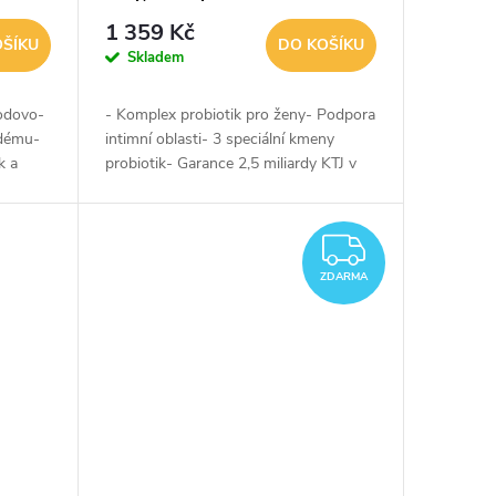
1 359 Kč
OŠÍKU
DO KOŠÍKU
Skladem
hodovo-
- Komplex probiotik pro ženy- Podpora
ždému-
intimní oblasti- 3 speciální kmeny
k a
probiotik- Garance 2,5 miliardy KTJ v
TJ v
každé kapsli- Podpora vaginálního
mikrobiomu- Podpora močového...
ZDARM
ZDARMA