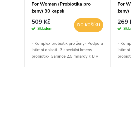
For Women (Probiotika pro
For W
ženy) 30 kapslí
ženy) 
509 Kč
269 
DO KOŠÍKU
Skladem
Skl
- Komplex probiotik pro ženy- Podpora
- Komp
intimní oblasti- 3 speciální kmeny
intimní
probiotik- Garance 2,5 miliardy KTJ v
probiot
každé kapsli- Podpora vaginálního
každé k
mikrobiomu- Podpora močového...
mikrob
O
v
l
á