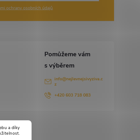
mi ochrany osobních údajů
info
@
nejlevnejsivyziva.c
z
+420 603 718 083
ebu a díky
žitelnost.