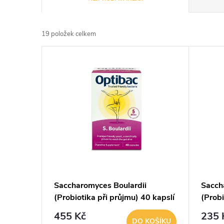
a
19
položek celkem
z
V
e
ý
n
p
í
i
p
s
r
p
Saccharomyces Boulardii
Sacch
o
(Probiotika při průjmu) 40 kapslí
(Probi
r
d
455 Kč
235 
DO KOŠÍKU