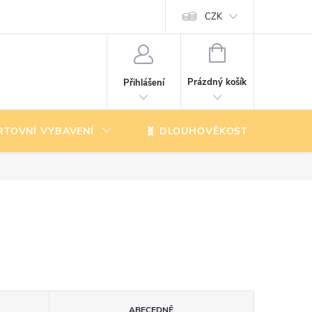
CZK
NÁKUPNÍ
KOŠÍK
Prázdný košík
Přihlášení
RTOVNÍ VYBAVENÍ
🧬 DLOUHOVĚKOST
K
ABECEDNĚ