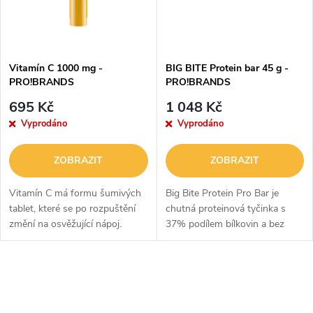
n
i
í
s
p
Vitamín C 1000 mg -
BIG BITE Protein bar 45 g -
PRO!BRANDS
PRO!BRANDS
p
r
695 Kč
1 048 Kč
r
Vyprodáno
Vyprodáno
o
o
ZOBRAZIT
ZOBRAZIT
d
d
Vitamín C má formu šumivých
Big Bite Protein Pro Bar je
u
tablet, které se po rozpuštění
chutná proteinová tyčinka s
změní na osvěžující nápoj.
37% podílem bílkovin a bez
u
Tento esenciální vitamín
přidaného cukru. Dopřeje vám
k
podporuje správnou funkci
pocit sytosti na delší dobu.
k
imunitního systému a správnou
Ochutnejte tyčinku s...
O
t
tvorbu...
t
v