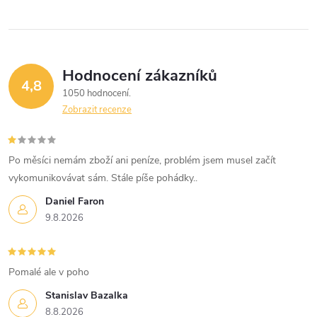
ů
ů
l
á
Hodnocení zákazníků
d
4,8
1050 hodnocení
a
Zobrazit recenze
c
í
Po měsíci nemám zboží ani peníze, problém jsem musel začít
vykomunikovávat sám. Stále píše pohádky..
p
Daniel Faron
r
9.8.2026
v
k
Pomalé ale v poho
Stanislav Bazalka
y
8.8.2026