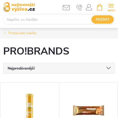
Přejít
NÁKUPNÍ
KOŠÍK
na
obsah
HLEDAT
Prodávané značky
PRO!BRANDS
Ř
Nejprodávanější
a
Nejlevnější
V
Nejdražší
z
ý
Abecedně
e
p