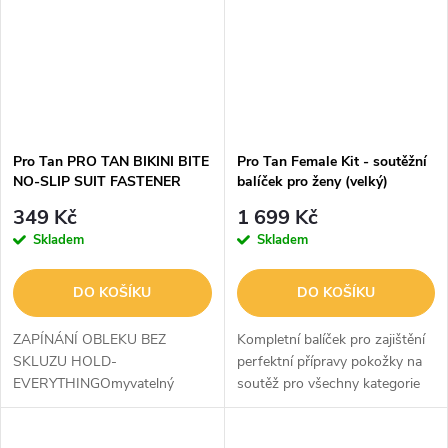
Pro Tan PRO TAN BIKINI BITE
Pro Tan Female Kit - soutěžní
NO-SLIP SUIT FASTENER
balíček pro ženy (velký)
SPRAY 97 ml
349 Kč
1 699 Kč
Skladem
Skladem
DO KOŠÍKU
DO KOŠÍKU
ZAPÍNÁNÍ OBLEKU BEZ
Kompletní balíček pro zajištění
SKLUZU HOLD-
perfektní přípravy pokožky na
EVERYTHINGOmyvatelný
soutěž pro všechny kategorie
vodou a mýdlem, nezanechává
žen.
skvrny na plavkáchToto