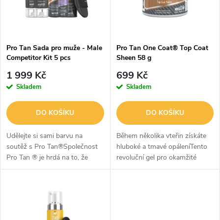
n
i
í
s
p
Pro Tan Sada pro muže - Male
Pro Tan One Coat® Top Coat
Competitor Kit 5 pcs
Sheen 58 g
p
r
1 999 Kč
699 Kč
r
Skladem
Skladem
o
o
DO KOŠÍKU
DO KOŠÍKU
d
d
Udělejte si sami barvu na
Během několika vteřin získáte
u
soutěž s Pro Tan®Společnost
hluboké a tmavé opáleníTento
Pro Tan ® je hrdá na to, že
revoluční gel pro okamžité
u
může všem mužským
bronzování je ideální pro ty,
k
sportovcům nabídnout
kteří mají velmi málo času na
k
produkty potřebné k tomu, aby
aplikaci soutěžní barvy.Získáte...
t
na pódiu vypadali co...
t