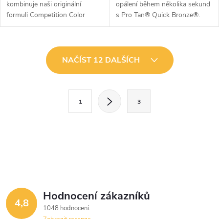
kombinuje naši originální
opálení během několika sekund
formuli Competition Color
s Pro Tan® Quick Bronze®.
Tanning s přídavkem
Exkluzivní nelepivé, voděodolné
okamžitých bronzerů Super
složení s bohatými
Dark, které vám dodají hluboký,
hydratačními látkami zaručuje
O
tmavý a vítězný vzhled....
mimořádně...
NAČÍST 12 DALŠÍCH
v
l
S
1
3
t
á
r
d
á
a
n
k
c
o
í
v
Hodnocení zákazníků
4,8
á
p
1048 hodnocení