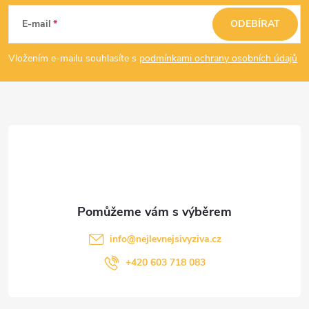
á
E-mail
ODEBÍRAT
p
Vložením e-mailu souhlasíte s
podmínkami ochrany osobních údajů
a
t
í
info
@
nejlevnejsivyziva.cz
+420 603 718 083