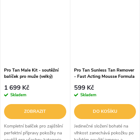
Pro Tan Male Kit - soutěžní
Pro Tan Sunless Tan Remover
balíček pro muže (velký)
- Fast Acting Mousse Formula
207 ml
1 699 Kč
599 Kč
Skladem
Skladem
ZOBRAZIT
DO KOŠÍKU
Kompletní balíček pro zajištění
Jedinečné složení bohaté na
perfektní přípravy pokožky na
vlhkost zanechává pokožku po
soutěž pro všechny kategorie
každém použití jemnou a