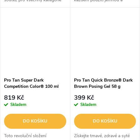
mužů.
hebkou.Toto pokročilé
profesionální složení jemně a
účinně odstraňuje odolné
samoopálení bez...
Pro Tan Super Dark
Pro Tan Quick Bronze® Dark
Competition Color® 100 ml
Brown Posing Gel 58 g
819 Kč
399 Kč
Skladem
Skladem
DO KOŠÍKU
DO KOŠÍKU
Toto revoluční složení
Získejte tmavé, zdravé a syté