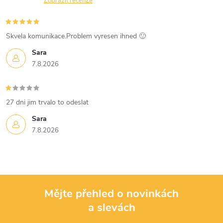
n
Zobrazit recenze
r
í
v
Skvela komunikace.Problem vyresen ihned 🙂
k
Sara
7.8.2026
y
v
27 dni jim trvalo to odeslat
ý
Sara
p
7.8.2026
i
s
u
Mějte přehled o novinkách
a slevách
Z