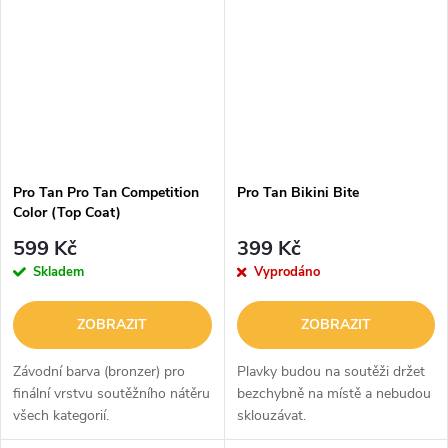
exkluzivní zapínání ve spreji je
navrženo tak, aby vám bikiny
neklouzaly...
Pro Tan Pro Tan Competition
Pro Tan Bikini Bite
Color (Top Coat)
599 Kč
399 Kč
Skladem
Vyprodáno
ZOBRAZIT
ZOBRAZIT
Závodní barva (bronzer) pro
Plavky budou na soutěži držet
finální vrstvu soutěžního nátěru
bezchybně na místě a nebudou
všech kategorií.
sklouzávat.