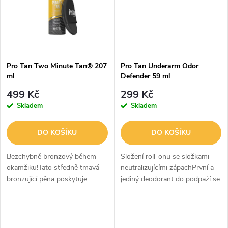
ů
ů
Pro Tan Two Minute Tan® 207
Pro Tan Underarm Odor
ml
Defender 59 ml
499 Kč
299 Kč
Skladem
Skladem
DO KOŠÍKU
DO KOŠÍKU
Bezchybně bronzový během
Složení roll-onu se složkami
okamžiku!Tato středně tmavá
neutralizujícími zápachPrvní a
bronzující pěna poskytuje
jediný deodorant do podpaží se
bezchybnou, rychle působící
složkami neutralizujícími zápach
báječnou bronzovou barvu,
určený výhradně pro použití při
která je ideální pro všechny
opalování bez...
příležitosti....