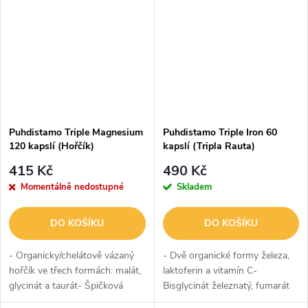
složení produktu-...
Puhdistamo Triple Magnesium
Puhdistamo Triple Iron 60
120 kapslí (Hořčík)
kapslí (Tripla Rauta)
415 Kč
490 Kč
Momentálně nedostupné
Skladem
DO KOŠÍKU
DO KOŠÍKU
- Organicky/chelátově vázaný
- Dvě organické formy železa,
hořčík ve třech formách: malát,
laktoferin a vitamín C-
glycinát a taurát- Špičková
Bisglycinát železnatý, fumarát
využitelnost tělem- Šetrný k
železnatý- Přidaný laktoferin,