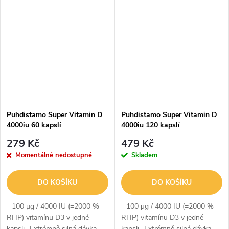
zažívání- Holistické (celostní)
který pomáhá absorbci železa
složení produktu-...
do těla- Šetrné k žaludku-...
Puhdistamo Super Vitamin D
Puhdistamo Super Vitamin D
4000iu 60 kapslí
4000iu 120 kapslí
279 Kč
479 Kč
Momentálně nedostupné
Skladem
DO KOŠÍKU
DO KOŠÍKU
- 100 µg / 4000 IU (=2000 %
- 100 µg / 4000 IU (=2000 %
RHP) vitamínu D3 v jedné
RHP) vitamínu D3 v jedné
kapsli- Extrémně silná dávka-
kapsli- Extrémně silná dávka-