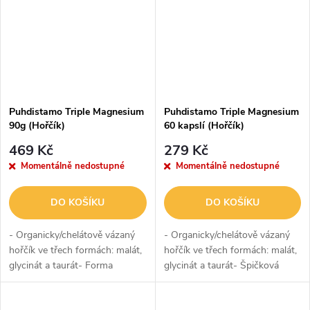
Puhdistamo Triple Magnesium
Puhdistamo Triple Magnesium
90g (Hořčík)
60 kapslí (Hořčík)
469 Kč
279 Kč
Momentálně nedostupné
Momentálně nedostupné
DO KOŠÍKU
DO KOŠÍKU
- Organicky/chelátově vázaný
- Organicky/chelátově vázaný
hořčík ve třech formách: malát,
hořčík ve třech formách: malát,
glycinát a taurát- Forma
glycinát a taurát- Špičková
prášku- Špičková využitelnost
využitelnost tělem- Šetrný k
tělem- Šetrný k zažívání
zažívání- Holistické (celostní)