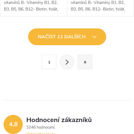
vitamínů B- Vitamíny B1, B2,
vitamínů B- Vitamíny B1, B2,
B3, B5, B6, B12- Biotin, folát,
B3, B5, B6, B12- Biotin, folát,
inositol a PABA (Kyselina
inositol a PABA (Kyselina
paraaminobenzoová)- Vitamíny
paraaminobenzoová)- Vitamíny
v bioaktivních formách-...
v bioaktivních formách-...
O
NAČÍST 12 DALŠÍCH
v
l
S
1
6
t
á
r
d
á
a
n
k
c
o
í
v
Hodnocení zákazníků
4,8
á
p
1046 hodnocení