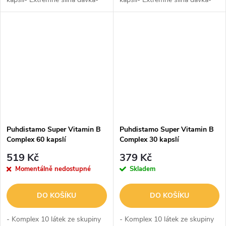
Vitamín D3 – olej z tresčích
Vitamín D3 – olej z tresčích
jater- Doplněný o vitamín D3 z
jater- Doplněný o vitamín D3 z
lanolinu- Přirozený obsah
lanolinu- Přirozený obsah
vitamínů...
vitamínů...
Puhdistamo Super Vitamin B
Puhdistamo Super Vitamin B
Complex 60 kapslí
Complex 30 kapslí
519 Kč
379 Kč
Momentálně nedostupné
Skladem
DO KOŠÍKU
DO KOŠÍKU
- Komplex 10 látek ze skupiny
- Komplex 10 látek ze skupiny