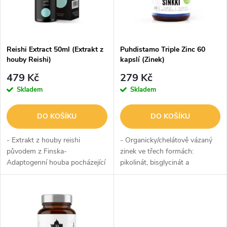
n
i
í
s
p
Reishi Extract 50ml (Extrakt z
Puhdistamo Triple Zinc 60
houby Reishi)
kapslí (Zinek)
p
r
479 Kč
279 Kč
r
Skladem
Skladem
o
o
DO KOŠÍKU
DO KOŠÍKU
d
d
- Extrakt z houby reishi
- Organicky/chelátově vázaný
u
původem z Finska-
zinek ve třech formách:
Adaptogenní houba pocházející
pikolinát, bisglycinát a
u
z nedotčené oblasti na severu
monomethionin- Aditivum
k
Finska- Unikátní, čistě finský
vitaminu C a citrusových
k
doplněk stravy- Stačí nakapat
bioflavonoidů- Aditivum
t
do...
bioaktivní formy vitamínu...
t