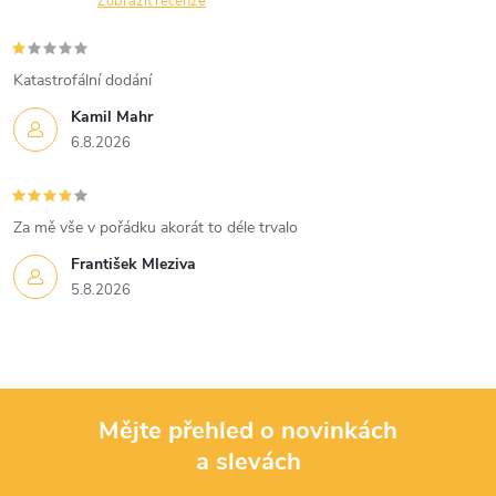
n
Zobrazit recenze
r
í
v
Katastrofální dodání
k
Kamil Mahr
6.8.2026
y
v
Za mě vše v pořádku akorát to déle trvalo
ý
František Mleziva
p
5.8.2026
i
s
u
Mějte přehled o novinkách
a slevách
Z