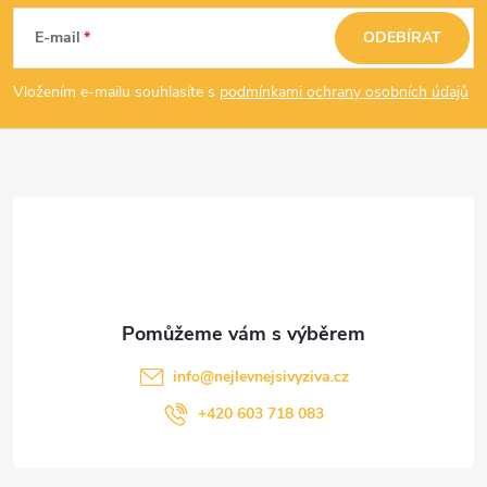
á
E-mail
ODEBÍRAT
p
Vložením e-mailu souhlasíte s
podmínkami ochrany osobních údajů
a
t
í
info
@
nejlevnejsivyziva.cz
+420 603 718 083