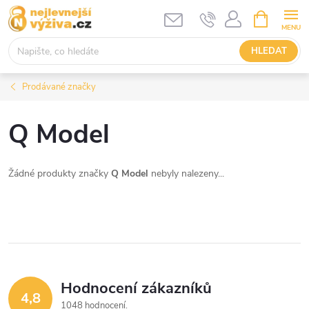
Přejít
NÁKUPNÍ
KOŠÍK
na
obsah
HLEDAT
Prodávané značky
Q Model
Žádné produkty značky
Q Model
nebyly nalezeny...
Hodnocení zákazníků
4,8
1048 hodnocení