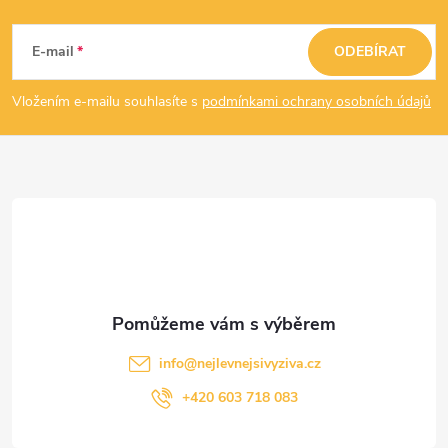
Z
á
E-mail
ODEBÍRAT
p
Vložením e-mailu souhlasíte s
podmínkami ochrany osobních údajů
a
t
í
info
@
nejlevnejsivyziva.cz
+420 603 718 083