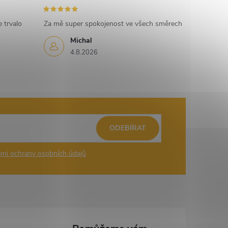
 trvalo
Za mě super spokojenost ve všech směrech
Michal
4.8.2026
ODEBÍRAT
mi ochrany osobních údajů