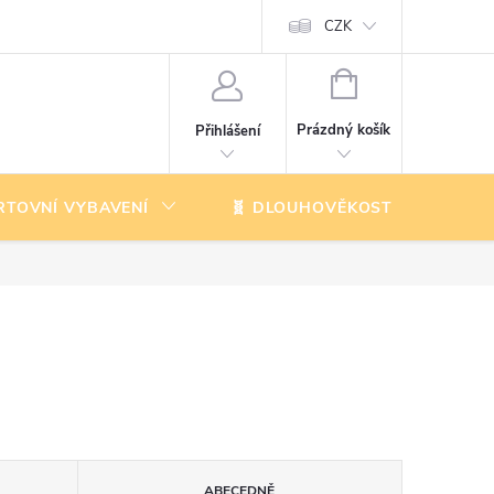
CZK
NÁKUPNÍ
KOŠÍK
Prázdný košík
Přihlášení
RTOVNÍ VYBAVENÍ
🧬 DLOUHOVĚKOST
K
ABECEDNĚ