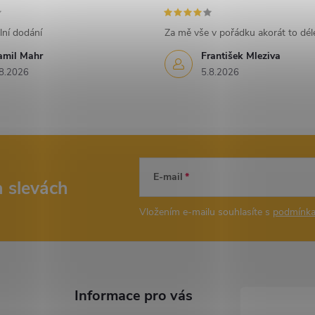
lní dodání
Za mě vše v pořádku akorát to déle
amil Mahr
František Mleziva
8.2026
5.8.2026
E-mail
a slevách
Vložením e-mailu souhlasíte s
podmínka
Informace pro vás