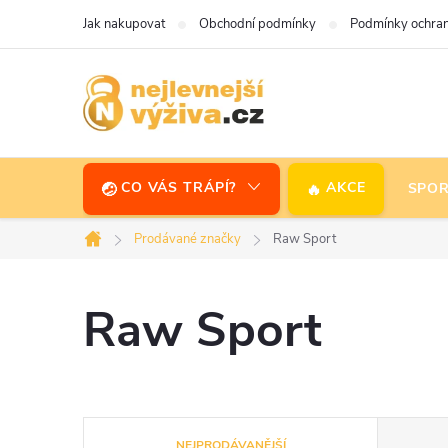
Přejít
Jak nakupovat
Obchodní podmínky
Podmínky ochran
na
obsah
CO VÁS TRÁPÍ?
AKCE
SPOR
Prodávané značky
Raw Sport
Domů
Raw Sport
Ř
NEJPRODÁVANĚJŠÍ