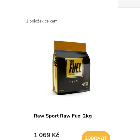
a
1
položek celkem
z
V
e
ý
n
p
í
i
p
s
r
p
Raw Sport Raw Fuel 2kg
o
r
d
1 069 Kč
ZOBRAZIT