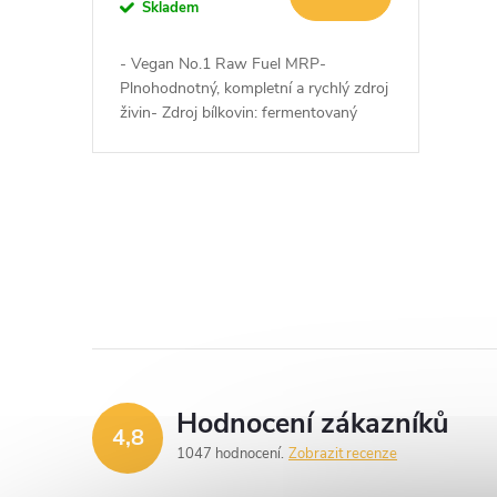
o
Skladem
u
d
- Vegan No.1 Raw Fuel MRP-
k
Plnohodnotný, kompletní a rychlý zdroj
u
živin- Zdroj bílkovin: fermentovaný
protein z hrachu a quinoa- Vláknina +
t
sacharidy s postupným uvolňováním-...
k
ů
t
O
v
ů
l
á
d
Hodnocení zákazníků
4,8
a
1047 hodnocení
Zobrazit recenze