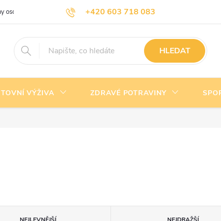
+420 603 718 083
y osobních údajů
Doprava a platba
Kontakty
info@nejlevnejsivyziva.cz
HLEDAT
TOVNÍ VÝŽIVA
ZDRAVÉ POTRAVINY
SPO
NEJLEVNĚJŠÍ
NEJDRAŽŠÍ