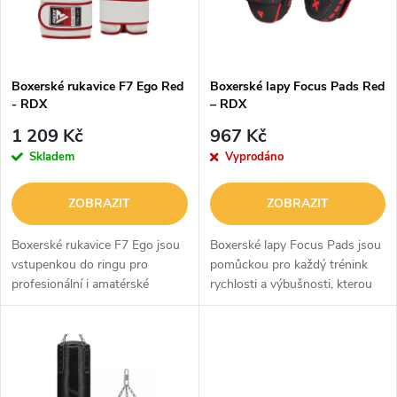
n
i
í
s
p
Boxerské rukavice F7 Ego Red
Boxerské lapy Focus Pads Red
- RDX
– RDX
p
r
1 209 Kč
967 Kč
r
Skladem
Vyprodáno
o
o
ZOBRAZIT
ZOBRAZIT
d
d
Boxerské rukavice F7 Ego jsou
Boxerské lapy Focus Pads jsou
u
vstupenkou do ringu pro
pomůckou pro každý trénink
profesionální i amatérské
rychlosti a výbušnosti, kterou
u
boxery a boxerky. Jejich design
ocení boxeři, MMA zápasníci a
k
je navržen tak, aby vám poskytl
další bojoví sportovci. Díky
k
maximální pohodlí i ochranu. O
lapám si dokážete zlepšit svou...
t
tu...
t