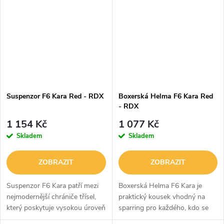
Shock GEL™ nabízí vysoký
rovině. Jsou vyrobeny z kůže,
stupeň ochrany,...
díky...
Suspenzor F6 Kara Red - RDX
Boxerská Helma F6 Kara Red
- RDX
1 154 Kč
1 077 Kč
Skladem
Skladem
ZOBRAZIT
ZOBRAZIT
Suspenzor F6 Kara patří mezi
Boxerská Helma F6 Kara je
nejmodernější chrániče třísel,
praktický kousek vhodný na
který poskytuje vysokou úroveň
sparring pro každého, kdo se
ochrany. Díky svému tvaru vám
chce neustále zlepšovat.