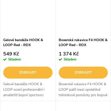
Gelové bandáže HOOK &
Boxerské rukavice F4 HOOK &
LOOP Red - RDX
LOOP Red - RDX
549 Kč
1 374 Kč
Skladem
Skladem
ZOBRAZIT
ZOBRAZIT
Gelové bandáže HOOK &
Boxerské rukavice F4 HOOK &
LOOP ocení profesionální i
LOOP patří mezi spolehlivé
amatérští bojoví sportovci
tréninkové pomůcky pro bojové
MMA, boxu či muay thai. Díky
sportovce a sportovkyně v
pěnovému polstrování Shell
profesionální i amatérské