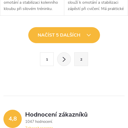
omotání a stabilizaci kolenního
slouží k omotání a stabilizaci
kloubu při silovém tréninku.
zápěstí při cvičení. Má praktické
Dokonale obepnou nohu a díky
poutko na palec a zapínání na
elastickému materiálu se skvěle
suchý zip. Snadno se tak
přizpůsobí vašim...
upevní na ruku, a díky...
O
NAČÍST 5 DALŠÍCH
v
l
S
1
2
t
á
r
d
á
a
n
k
c
o
í
v
Hodnocení zákazníků
4,8
á
p
1047 hodnocení