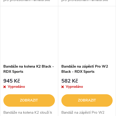
boxery a boxerky. Poskytnou
boxery a boxerky. Poskytnou
vám dokonalé pohodlí i
vám dokonalé pohodlí i
komplexní ochranu rukou či
komplexní ochranu rukou či
zápěstí....
zápěstí....
Bandáže na kolena K2 Black -
Bandáže na zápěstí Pro W2
RDX Sports
Black - RDX Sports
945 Kč
582 Kč
Vyprodáno
Vyprodáno
ZOBRAZIT
ZOBRAZIT
Bandáže na kolena K2 slouží k
Bandáž na zápěstí Pro W2