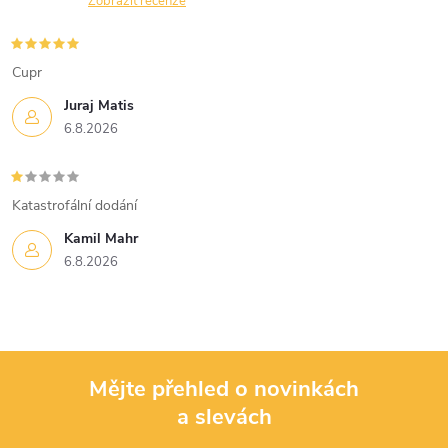
n
Zobrazit recenze
r
í
v
Cupr
k
Juraj Matis
6.8.2026
y
v
Katastrofální dodání
ý
Kamil Mahr
p
6.8.2026
i
s
u
Mějte přehled o novinkách
a slevách
Z