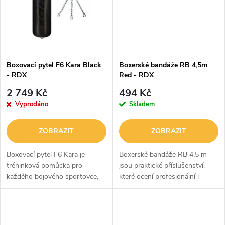
ů
ů
Boxovací pytel F6 Kara Black
Boxerské bandáže RB 4,5m
- RDX
Red - RDX
2 749 Kč
494 Kč
Vyprodáno
Skladem
ZOBRAZIT
ZOBRAZIT
Boxovací pytel F6 Kara je
Boxerské bandáže RB 4,5 m
tréninková pomůcka pro
jsou praktické příslušenství,
každého bojového sportovce,
které ocení profesionální i
který chce zlepšovat svou
amatérští boxeři. Mají
techniku ​​a sílu úderů či kopů.
nadstandardní tloušťku a extra
Má hmotnost 24 kg a je
délku 4,5 metru, díky čemuž
vyroben z odolné...
dokonale...