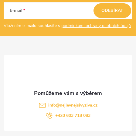
á
E-mail
ODEBÍRAT
p
Vložením e-mailu souhlasíte s
podmínkami ochrany osobních údajů
a
t
í
info
@
nejlevnejsivyziva.cz
+420 603 718 083