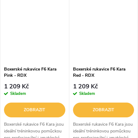
nebude bránit v pohybu a plně
Poskytuje maximální pohodlí
se můžete soustředit na...
během nošení, ale také vysokou
úroveň...
Boxerské rukavice F6 Kara
Boxerské rukavice F6 Kara
Pink - RDX
Red - RDX
1 209 Kč
1 209 Kč
Skladem
Skladem
ZOBRAZIT
ZOBRAZIT
Boxerské rukavice F6 Kara jsou
Boxerské rukavice F6 Kara jsou
ideální tréninkovou pomůckou
ideální tréninkovou pomůckou
pro profesionální i amatérské
pro profesionální i amatérské