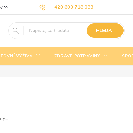
+420 603 718 083
y osobních údajů
Doprava a platba
Kontakty
info@nejlevnejsivyziva.cz
HLEDAT
TOVNÍ VÝŽIVA
ZDRAVÉ POTRAVINY
SPO
y...