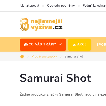
Přejít
Jak nakupovat
Obchodní podmínky
Podmínky ochran
na
obsah
CO VÁS TRÁPÍ?
AKCE
SPOR
Prodávané značky
Samurai Shot
Domů
Samurai Shot
Žádné produkty značky
Samurai Shot
nebyly nalezen