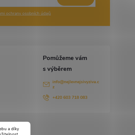
mi ochrany osobních údajů
info
@
nejlevnejsivyziva.c
z
+420 603 718 083
ebu a díky
žitelnost.