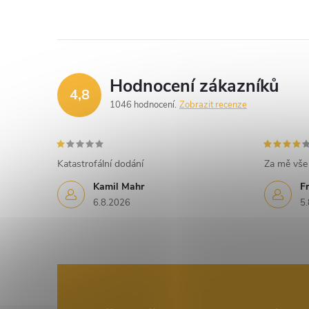
Hodnocení zákazníků
4,8
1046 hodnocení
Zobrazit recenze
Katastrofální dodání
Za mě vše 
Kamil Mahr
Fr
6.8.2026
5.