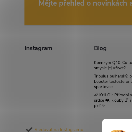
Z
Mějte přehled o novinkách
á
p
a
Instagram
Blog
t
Koenzym Q10: Co to
smysle jej užívat?
í
Tribulus bulharský: p
booster testosteron
sportovce
🦐 Krill Oil: Přírodní s
srdce ❤️, klouby 🦵 
pleť ✨
Sledovat na Instagramu