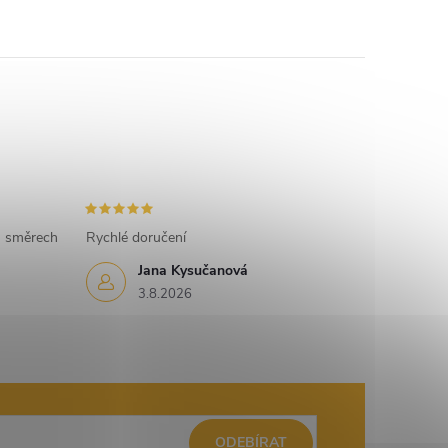
h směrech
Rychlé doručení
Jana Kysučanová
3.8.2026
ODEBÍRAT