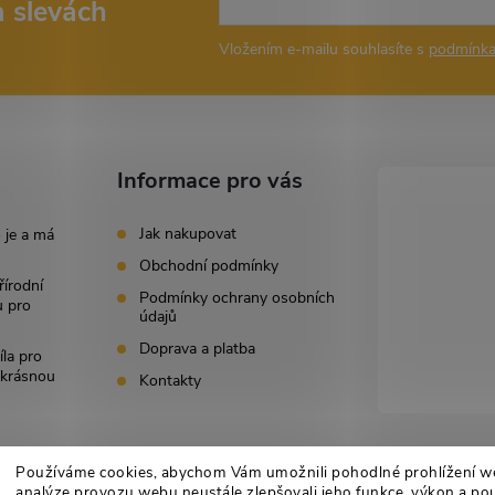
a slevách
Vložením e-mailu souhlasíte s
podmínka
Informace pro vás
Jak nakupovat
 je a má
Obchodní podmínky
řírodní
Podmínky ochrany osobních
u pro
údajů
Doprava a platba
íla pro
i krásnou
Kontakty
Používáme cookies, abychom Vám umožnili pohodlné prohlížení w
analýze provozu webu neustále zlepšovali jeho funkce, výkon a pou