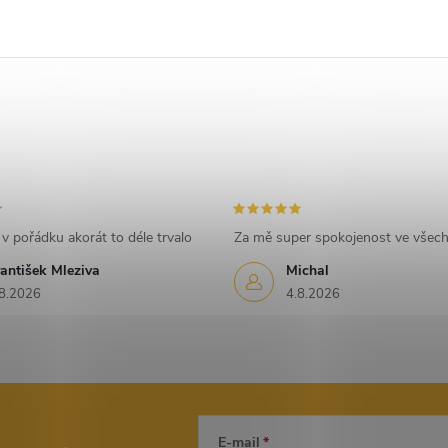
v pořádku akorát to déle trvalo
Za mě super spokojenost ve všec
antišek Mleziva
Michal
8.2026
4.8.2026
E-mail