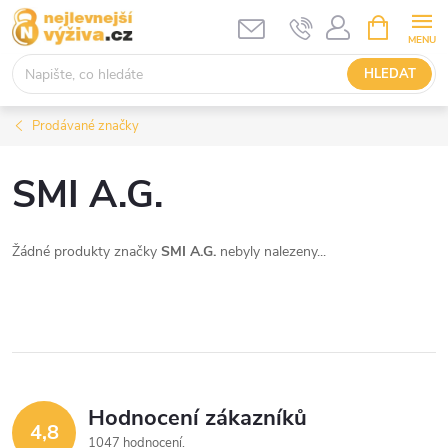
Přejít
NÁKUPNÍ
KOŠÍK
na
obsah
HLEDAT
Prodávané značky
SMI A.G.
Žádné produkty značky
SMI A.G.
nebyly nalezeny...
Hodnocení zákazníků
4,8
1047 hodnocení