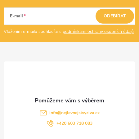
Z
á
E-mail
ODEBÍRAT
p
Vložením e-mailu souhlasíte s
podmínkami ochrany osobních údajů
a
t
í
info
@
nejlevnejsivyziva.cz
+420 603 718 083