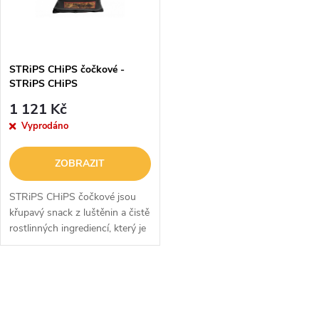
n
i
í
s
p
STRiPS CHiPS čočkové -
STRiPS CHiPS
p
r
1 121 Kč
r
Vyprodáno
o
o
ZOBRAZIT
d
d
STRiPS CHiPS čočkové jsou
u
křupavý snack z luštěnin a čistě
rostlinných ingrediencí, který je
u
skvělou alternativou smažených
k
bramborových chipsů. Pyšní
k
se bohatou nadílkou...
O
t
t
v