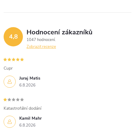
ů
ů
l
á
Hodnocení zákazníků
d
4,8
1047 hodnocení
a
Zobrazit recenze
c
í
Cupr
Juraj Matis
p
6.8.2026
r
v
Katastrofální dodání
k
Kamil Mahr
6.8.2026
y