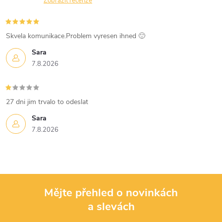
n
Zobrazit recenze
r
í
v
Skvela komunikace.Problem vyresen ihned 🙂
k
Sara
7.8.2026
y
v
27 dni jim trvalo to odeslat
ý
Sara
p
7.8.2026
i
s
u
Mějte přehled o novinkách
a slevách
Z