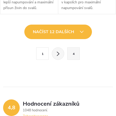
lepší napumpování a maximální
v kapslích pro maximální
přísun živin do svalů.
napumpování svalů.
O
NAČÍST 12 DALŠÍCH
v
l
S
1
4
t
á
r
d
á
a
n
k
c
o
í
v
Hodnocení zákazníků
4,8
á
p
1048 hodnocení