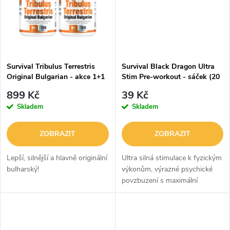
ů
ů
Survival Tribulus Terrestris
Survival Black Dragon Ultra
Original Bulgarian - akce 1+1
Stim Pre-workout - sáček (20
zdarma
g) - 20 g, energy drink
899 Kč
39 Kč
Skladem
Skladem
ZOBRAZIT
ZOBRAZIT
Lepší, silnější a hlavně originální
Ultra silná stimulace k fyzickým
bulharský!
výkonům, výrazné psychické
povzbuzení s maximální
koncentrací.