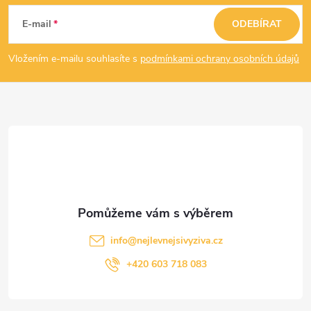
á
E-mail
ODEBÍRAT
p
Vložením e-mailu souhlasíte s
podmínkami ochrany osobních údajů
a
t
í
info
@
nejlevnejsivyziva.cz
+420 603 718 083