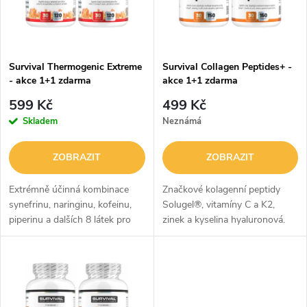
n
i
í
s
p
Survival Thermogenic Extreme
Survival Collagen Peptides+ -
- akce 1+1 zdarma
akce 1+1 zdarma
p
r
599 Kč
499 Kč
r
Skladem
Neznámá
o
o
ZOBRAZIT
ZOBRAZIT
d
d
Extrémně účinná kombinace
Značkové kolagenní peptidy
u
synefrinu, naringinu, kofeinu,
Solugel®, vitamíny C a K2,
piperinu a dalších 8 látek pro
zinek a kyselina hyaluronová.
u
redukci hmotnosti.
k
k
t
t