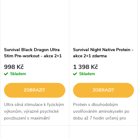
Survival Black Dragon Ultra
Survival Night Native Protein -
Stim Pre-workout - akce 2+1
akce 2+1 zdarma
zdarma
998 Kč
1 398 Kč
Skladem
Skladem
ZOBRAZIT
ZOBRAZIT
Ultra silná stimulace k fyzickým
Protein s dlouhodobým
výkonům, výrazné psychické
uvolňováním aminokyselin po
povzbuzení s maximální
dobu až 7 hodin určený pro
koncentrací.
náročné uživatele.