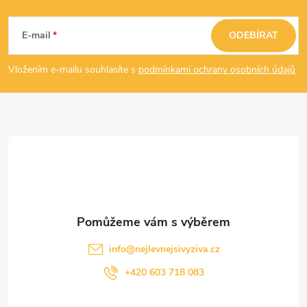
Z
á
E-mail
ODEBÍRAT
p
Vložením e-mailu souhlasíte s
podmínkami ochrany osobních údajů
a
t
í
info
@
nejlevnejsivyziva.cz
+420 603 718 083