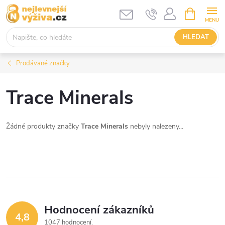
Přejít
NÁKUPNÍ
KOŠÍK
na
obsah
HLEDAT
Prodávané značky
Trace Minerals
Žádné produkty značky
Trace Minerals
nebyly nalezeny...
Hodnocení zákazníků
4,8
1047 hodnocení