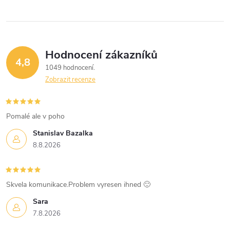
ů
ů
l
á
Hodnocení zákazníků
d
4,8
1049 hodnocení
a
Zobrazit recenze
c
í
Pomalé ale v poho
Stanislav Bazalka
p
8.8.2026
r
v
Skvela komunikace.Problem vyresen ihned 🙂
k
Sara
7.8.2026
y