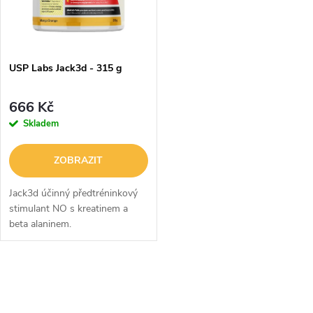
n
i
í
s
p
USP Labs Jack3d - 315 g
p
r
666 Kč
r
Skladem
o
o
ZOBRAZIT
d
d
Jack3d účinný předtréninkový
u
stimulant NO s kreatinem a
beta alaninem.
u
k
k
O
t
t
v