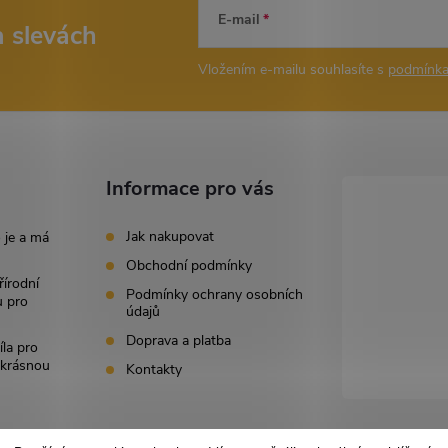
E-mail
a slevách
Vložením e-mailu souhlasíte s
podmínka
Informace pro vás
Jak nakupovat
 je a má
Obchodní podmínky
řírodní
Podmínky ochrany osobních
u pro
údajů
Doprava a platba
íla pro
i krásnou
Kontakty