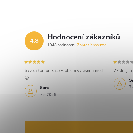
Hodnocení zákazníků
4,8
1048 hodnocení
Zobrazit recenze
Skvela komunikace.Problem vyresen ihned
27 dni jim 
🙂
S
7.
Sara
7.8.2026