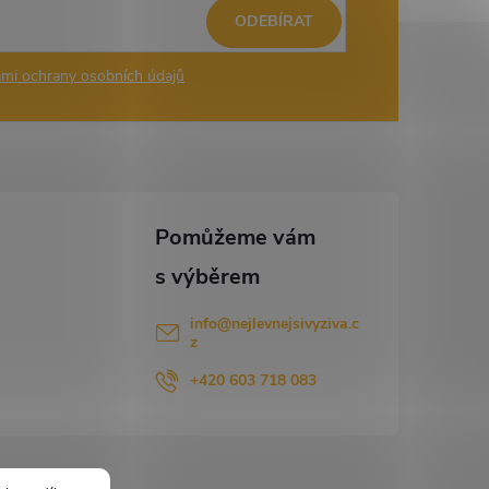
ODEBÍRAT
mi ochrany osobních údajů
info
@
nejlevnejsivyziva.c
z
+420 603 718 083