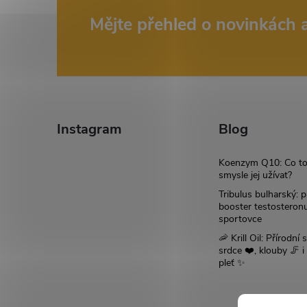
Z
Mějte přehled o novinkách
á
p
a
Instagram
Blog
t
Koenzym Q10: Co to
smysle jej užívat?
í
Tribulus bulharský: p
booster testosteron
sportovce
🦐 Krill Oil: Přírodní s
srdce ❤️, klouby 🦵 
pleť ✨