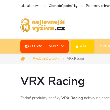
Přejít
Jak nakupovat
Obchodní podmínky
Podmínky ochran
na
obsah
CO VÁS TRÁPÍ?
AKCE
SPOR
Prodávané značky
VRX Racing
Domů
VRX Racing
Žádné produkty značky
VRX Racing
nebyly nalezeny