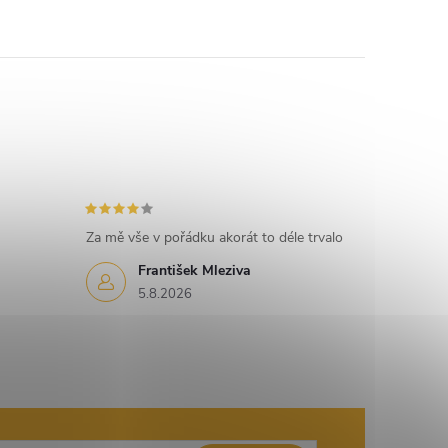
Za mě vše v pořádku akorát to déle trvalo
František Mleziva
5.8.2026