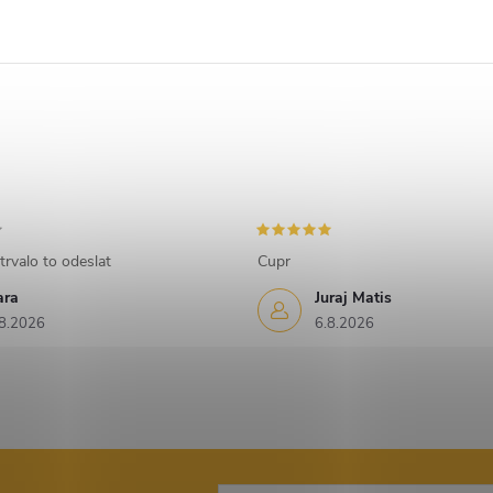
trvalo to odeslat
Cupr
ara
Juraj Matis
8.2026
6.8.2026