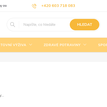
+420 603 718 083
y osobních údajů
Doprava a platba
Kontakty
info@nejlevnejsivyziva.cz
HLEDAT
TOVNÍ VÝŽIVA
ZDRAVÉ POTRAVINY
SPO
...