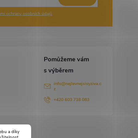
mi ochrany osobních údajů
info
@
nejlevnejsivyziva.c
z
+420 603 718 083
ebu a díky
žitelnost.