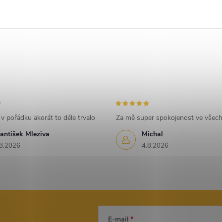
v pořádku akorát to déle trvalo
Za mě super spokojenost ve všec
antišek Mleziva
Michal
8.2026
4.8.2026
E-mail