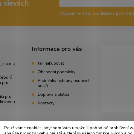
a slevách
Vložením e-mailu souhlasíte s
podmínka
Informace pro vás
Jak nakupovat
 je a má
Obchodní podmínky
řírodní
Podmínky ochrany osobních
u pro
údajů
Doprava a platba
íla pro
i krásnou
Kontakty
Používáme cookies, abychom Vám umožnili pohodlné prohlížení w
analýze provozu webu neustále zlepšovali jeho funkce, výkon a pou