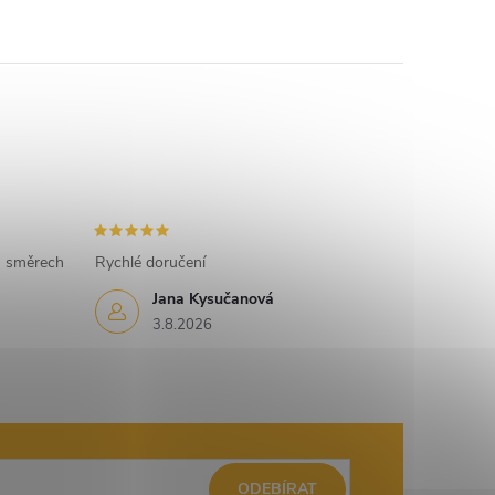
h směrech
Rychlé doručení
Jana Kysučanová
3.8.2026
ODEBÍRAT