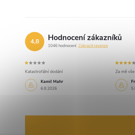
Hodnocení zákazníků
4,8
1046 hodnocení
Zobrazit recenze
Katastrofální dodání
Za mě vše 
Kamil Mahr
Fr
6.8.2026
5.