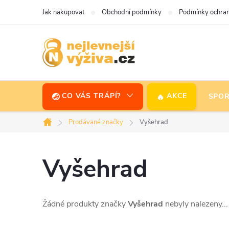
Přejít
Jak nakupovat
Obchodní podmínky
Podmínky ochran
na
obsah
CO VÁS TRÁPÍ?
AKCE
SPOR
Prodávané značky
Vyšehrad
Domů
Vyšehrad
Žádné produkty značky
Vyšehrad
nebyly nalezeny...