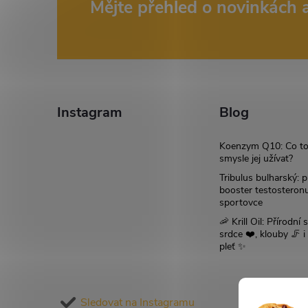
Z
Mějte přehled o novinkách
á
p
a
Instagram
Blog
t
Koenzym Q10: Co to
smysle jej užívat?
í
Tribulus bulharský: p
booster testosteron
sportovce
🦐 Krill Oil: Přírodní s
srdce ❤️, klouby 🦵 
pleť ✨
Sledovat na Instagramu