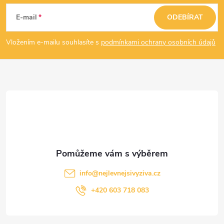
á
E-mail
ODEBÍRAT
p
Vložením e-mailu souhlasíte s
podmínkami ochrany osobních údajů
a
t
í
info
@
nejlevnejsivyziva.cz
+420 603 718 083