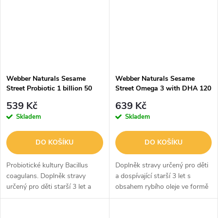
Webber Naturals Sesame
Webber Naturals Sesame
Street Probiotic 1 billion 50
Street Omega 3 with DHA 120
gummies
gummies
539 Kč
639 Kč
Skladem
Skladem
DO KOŠÍKU
DO KOŠÍKU
Probiotické kultury Bacillus
Doplněk stravy určený pro děti
coagulans. Doplněk stravy
a dospívající starší 3 let s
určený pro děti starší 3 let a
obsahem rybího oleje ve formě
dospívající ve formě gumových
gumových tablet s příchutí.
žvýkacích tablet.