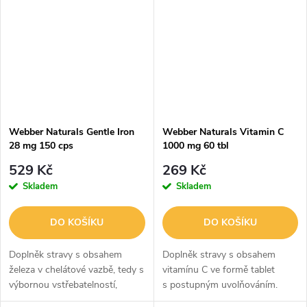
Webber Naturals Gentle Iron
Webber Naturals Vitamin C
28 mg 150 cps
1000 mg 60 tbl
529 Kč
269 Kč
Skladem
Skladem
DO KOŠÍKU
DO KOŠÍKU
Doplněk stravy s obsahem
Doplněk stravy s obsahem
železa v chelátové vazbě, tedy s
vitamínu C ve formě tablet
výbornou vstřebatelností,
s postupným uvolňováním.
doplněného o obsah vitamínů
V jedné tabletě je obsaženo