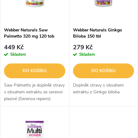
n
i
í
s
p
Webber Naturals Saw
Webber Naturals Ginkgo
Palmetto 320 mg 120 tob
Biloba 150 tbl
p
r
449 Kč
279 Kč
r
Skladem
Skladem
o
o
DO KOŠÍKU
DO KOŠÍKU
d
d
Saw Palmetto je doplněk stravy
Doplněk stravy s obsahem
u
s obsahem extraktu ze serenoi
extraktu z Ginkgo biloba.
plazivé (Serenoa repens)
u
doplněnéný o olej z tykvových a
k
lněných semen.
k
t
t