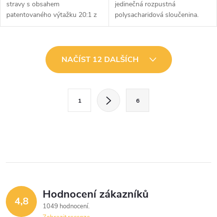
stravy s obsahem
jedinečná rozpustná
patentovaného výtažku 20:1 z
polysacharidová sloučenina.
kůry skořicovníku čínského.
O
NAČÍST 12 DALŠÍCH
v
l
S
1
6
t
á
r
d
á
a
n
k
c
o
í
v
Hodnocení zákazníků
4,8
á
p
1049 hodnocení