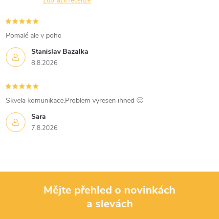
n
Zobrazit recenze
r
í
v
Pomalé ale v poho
k
Stanislav Bazalka
8.8.2026
y
v
Skvela komunikace.Problem vyresen ihned 🙂
ý
Sara
p
7.8.2026
i
s
u
Mějte přehled o novinkách
a slevách
Z