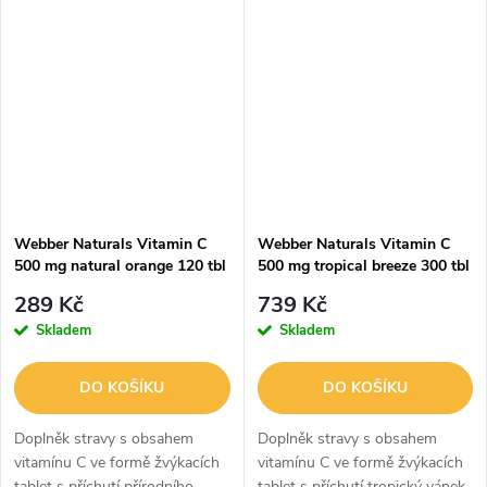
C, B12 a kyseliny listové.
1000 mg vitamínu C ve formě
kyseliny askorbové.
Webber Naturals Vitamin C
Webber Naturals Vitamin C
500 mg natural orange 120 tbl
500 mg tropical breeze 300 tbl
289 Kč
739 Kč
Skladem
Skladem
DO KOŠÍKU
DO KOŠÍKU
Doplněk stravy s obsahem
Doplněk stravy s obsahem
vitamínu C ve formě žvýkacích
vitamínu C ve formě žvýkacích
tablet s příchutí přírodního
tablet s příchutí tropický vánek.