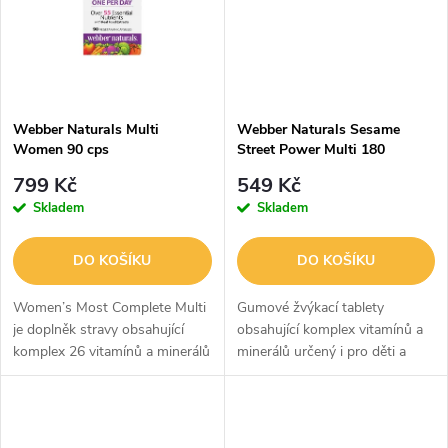
ů
ů
Webber Naturals Multi
Webber Naturals Sesame
Women 90 cps
Street Power Multi 180
gummies
799 Kč
549 Kč
Skladem
Skladem
DO KOŠÍKU
DO KOŠÍKU
Women’s Most Complete Multi
Gumové žvýkací tablety
je doplněk stravy obsahující
obsahující komplex vitamínů a
komplex 26 vitamínů a minerálů
minerálů určený i pro děti a
v jedné kapsli včetně železa,
dospívající.
vitamínu D3, kyseliny listové a
antioxidantů, určený...