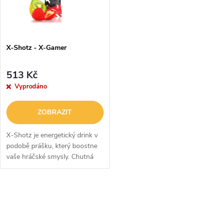
n
i
í
s
p
X-Shotz - X-Gamer
p
r
513 Kč
r
Vyprodáno
o
o
ZOBRAZIT
d
d
X-Shotz je energetický drink v
u
podobě prášku, který boostne
vaše hráčské smysly. Chutná
u
sladce jako vítězství i přesto,
k
že neobsahuje téměř žádný
k
cukr. Vznikl díky inovativní...
O
t
t
v