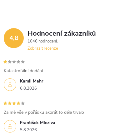
ů
ů
l
á
Hodnocení zákazníků
d
4,8
1046 hodnocení
a
Zobrazit recenze
c
í
Katastrofální dodání
Kamil Mahr
p
6.8.2026
r
v
Za mě vše v pořádku akorát to déle trvalo
k
František Mleziva
5.8.2026
y