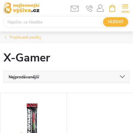
Přejít
NÁKUPNÍ
KOŠÍK
na
obsah
HLEDAT
Prodávané značky
X-Gamer
Ř
Nejprodávanější
a
Nejlevnější
V
Nejdražší
z
ý
Abecedně
e
p