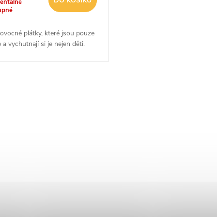
DO KOŠÍKU
entálně
upné
ovocné plátky, které jsou pouze
 a vychutnají si je nejen děti.