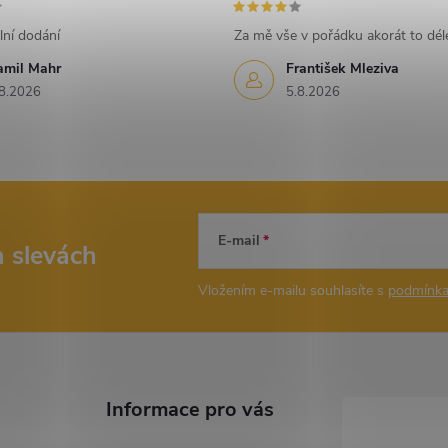
lní dodání
Za mě vše v pořádku akorát to déle
amil Mahr
František Mleziva
8.2026
5.8.2026
E-mail
a slevách
Vložením e-mailu souhlasíte s
podmínka
Informace pro vás