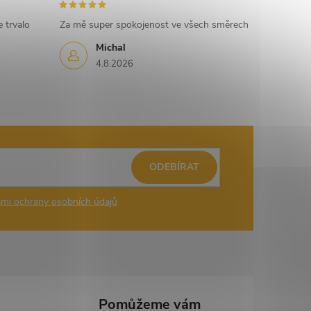
 trvalo
Za mě super spokojenost ve všech směrech
Michal
4.8.2026
ODEBÍRAT
mi ochrany osobních údajů