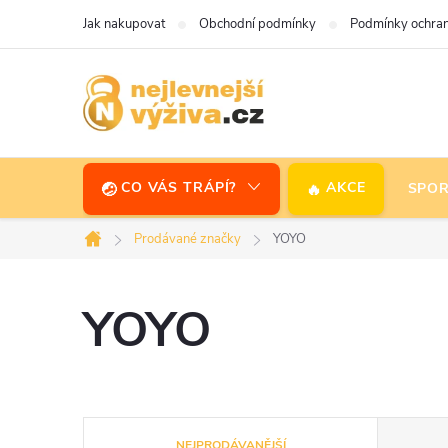
Přejít
Jak nakupovat
Obchodní podmínky
Podmínky ochran
na
obsah
CO VÁS TRÁPÍ?
AKCE
SPOR
Prodávané značky
YOYO
Domů
YOYO
Ř
NEJPRODÁVANĚJŠÍ