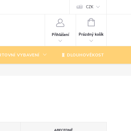
CZK
NÁKUPNÍ
KOŠÍK
Prázdný košík
Přihlášení
RTOVNÍ VYBAVENÍ
🧬 DLOUHOVĚKOST
K
ABECEDNĚ