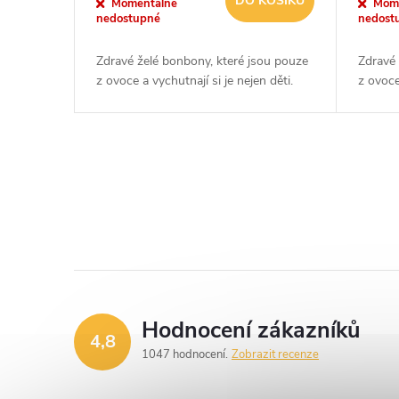
DO KOŠÍKU
o
Momentálně
Mom
nedostupné
nedost
u
d
Zdravé želé bonbony, které jsou pouze
Zdravé 
k
z ovoce a vychutnají si je nejen děti.
z ovoce
u
t
k
ů
O
t
v
ů
l
á
d
Hodnocení zákazníků
4,8
a
1047 hodnocení
Zobrazit recenze
c