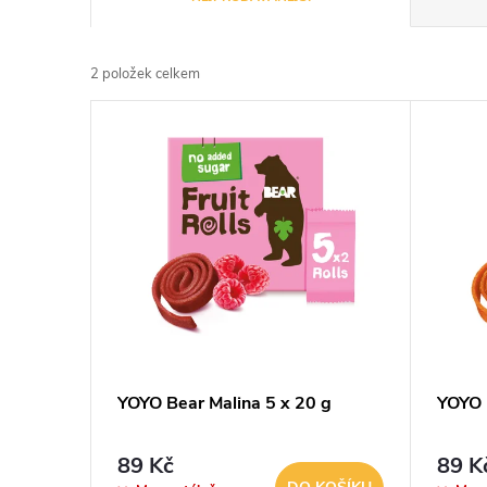
a
2
položek celkem
z
V
e
ý
n
p
í
i
p
s
r
p
YOYO Bear Malina 5 x 20 g
YOYO 
o
r
89 Kč
89 K
d