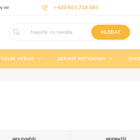
+420 603 718 083
y osobních údajů
Doprava a platba
Kontakty
info@nejlevnejsivyziva.cz
HLEDAT
TOVNÍ VÝŽIVA
ZDRAVÉ POTRAVINY
SPO
NEJLEVNĚJŠÍ
NEJDRAŽŠÍ