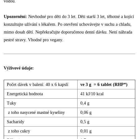
vodou.
Upozornění:
Nevhodné pro děti do 3 let. Děti starší 3 let, těhotné a kojící
konzultujte užívání s lékařem. Po otevření uchovávejte v suchu a chladu,
mimo dosah dětí. Nepřekračujte doporučenou denní dávku. Není náhrada
pestré stravy. Vhodné pro vegany.
Výživové údaje:
Počet dávek v balení: 40 x 6 kapslí
ve 3 g = 6 tablet (RHP*)
Energetická hodnota
41 kJ/10 kcal
Tuky
0,4 g
z toho nasycené mastné kyseliny
0,06 g
Sacharidy
0,5 g
z toho cukry
0,01 g