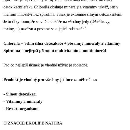
detoxikační efekt. Chlorella obahuje minerály a vitamíny taktéž, jen v
menším množství než spirulina, avšak je extrémně silným detoxikantem.
Je to díky tomu, že se v těle dokáže na všechny jedy (těžké kovy,
toxiny,...) navázat a postarat se o jejich odstranění.
Chlorella = velmi silná detoxikace + obsahuje minerály a vitamíny
Spirulina = nejlepší přírodní multivitamín a multiminerál
Pro co nejlepší účinek je vhodné užívat je společně.
Produkt je vhodný pro všechny jedince zaměřené na:
- Silnou detoxikaci
- Vitamíny a minerály
- Restart organismu
O ZNAČCE EKOLIFE NATURA