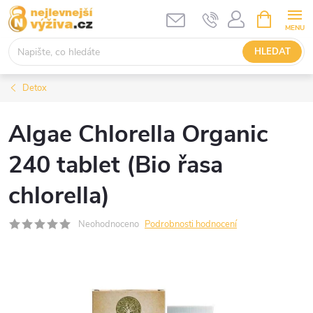
Přejít
NÁKUPNÍ
KOŠÍK
na
obsah
HLEDAT
Detox
Algae Chlorella Organic
240 tablet (Bio řasa
chlorella)
Neohodnoceno
Podrobnosti hodnocení