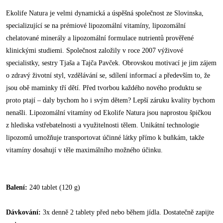
Ekolife Natura je velmi dynamická a úspěšná společnost ze Slovinska,
specializující se na prémiové lipozomální vitamíny, lipozomální
chelatované minerály a lipozomální formulace nutrientů prověřené
klinickými studiemi. Společnost založily v roce 2007 výživové
specialistky, sestry Tjaša a Tajča Pavček. Obrovskou motivací je jim zájem
o zdravý životní styl, vzdělávání se, sdílení informací a především to, že
jsou obě maminky tří dětí. Před tvorbou každého nového produktu se
proto ptají – daly bychom ho i svým dětem? Lepší záruku kvality bychom
nenašli. Lipozomální vitamíny od Ekolife Natura jsou naprostou špičkou
z hlediska vstřebatelnosti a využitelnosti tělem. Unikátní technologie
lipozomů umožňuje transportovat účinné látky přímo k buňkám, takže
vitamíny dosahují v těle maximálního možného účinku.
Balení:
240 tablet (120 g)
Dávkování:
3x denně 2 tablety před nebo během jídla. Dostatečně zapijte