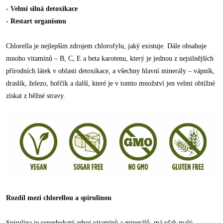
- Velmi silná detoxikace
- Restart organismu
Chlorella je nejlepším zdrojem chlorofylu, jaký existuje. Dále obsahuje
mnoho vitamínů – B, C, E a beta karotenu, který je jednou z nejsilnějších
přírodních látek v oblasti detoxikace, a všechny hlavní minerály – vápník,
draslík, železo, hořčík a další, které je v tomto množství jen velmi obtížné
získat z běžné stravy.
Rozdíl mezi chlorellou a spirulinou
Spirulina je superbohatý zdroj vitamínů a minerálů, má však malý