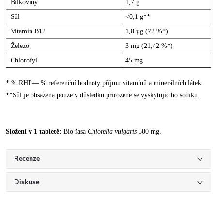
Bílkoviny
1,7 g
Sůl
<0,1 g**
Vitamín B12
1,8 µg (72 %*)
Železo
3 mg (21,42 %*)
Chlorofyl
45 mg
* % RHP— % referenční hodnoty příjmu vitamínů a minerálních látek.
**Sůl je obsažena pouze v důsledku přirozeně se vyskytujícího sodíku.
Složení v 1 tabletě:
Bio řasa
Chlorella vulgaris
500 mg.
Recenze
Diskuse