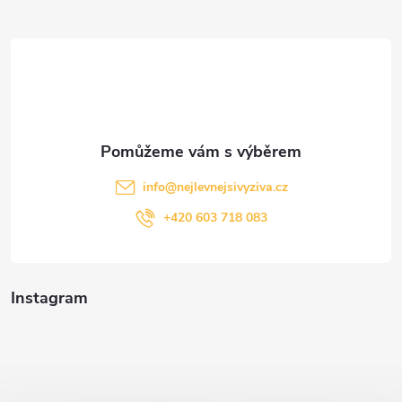
t
í
info
@
nejlevnejsivyziva.cz
+420 603 718 083
Instagram