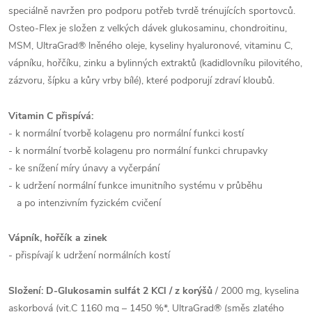
speciálně navržen pro podporu potřeb tvrdě trénujících sportovců.
Osteo-Flex je složen z velkých dávek glukosaminu, chondroitinu,
MSM, UltraGrad® lněného oleje, kyseliny hyaluronové, vitaminu C,
vápníku, hořčíku, zinku a bylinných extraktů (kadidlovníku pilovitého,
zázvoru, šípku a kůry vrby bílé), které podporují zdraví kloubů.
Vitamin
C přispívá:
- k normální tvorbě kolagenu pro normální funkci kostí
- k normální tvorbě kolagenu pro normální funkci chrupavky
- ke snížení míry únavy a vyčerpání
- k udržení normální funkce imunitního systému v průběhu
a po intenzivním fyzickém cvičení
Vápník
, hořčík a zinek
- přispívají k udržení normálních kostí
Složení
:
D
-
Glukosamin sulfát 2 KCl / z korýšů
/ 2000 mg, kyselina
askorbová (vit.C 1160 mg – 1450 %*, UltraGrad® (směs zlatého