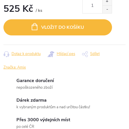
525 Kč
/ ks
Měrná
cena:
VLOŽIT DO KOŠÍKU
Dotaz k produktu
Hlídací pes
Sdílet
Značka:
Amix
Garance doručení
nepoškozeného zboží
Dárek zdarma
k vybraným produktům a nad určitou částku!
Přes 3000 výdejních míst
po celé ČR