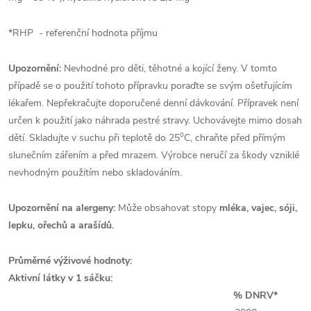
*RHP - referenční hodnota příjmu
Upozornění:
Nevhodné pro děti, těhotné a kojící ženy. V tomto
případě se o použití tohoto přípravku poraďte se svým ošetřujícím
lékařem. Nepřekračujte doporučené denní dávkování. Přípravek není
určen k použití jako náhrada pestré stravy. Uchovávejte mimo dosah
o
dětí. Skladujte v suchu při teplotě do 25
C, chraňte před přímým
slunečním zářením a před mrazem. Výrobce neručí za škody vzniklé
nevhodným použitím nebo skladováním.
Upozornění na alergeny:
Může obsahovat stopy
mléka, vajec, sóji,
lepku, ořechů a arašídů.
Průměrné výživové hodnoty:
Aktivní látky v 1 sáčku:
% DNRV*