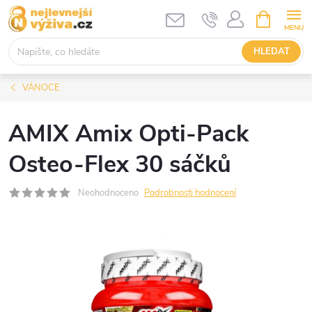
Přejít
NÁKUPNÍ
KOŠÍK
na
obsah
HLEDAT
VÁNOCE
AMIX Amix Opti-Pack
Osteo-Flex 30 sáčků
Neohodnoceno
Podrobnosti hodnocení