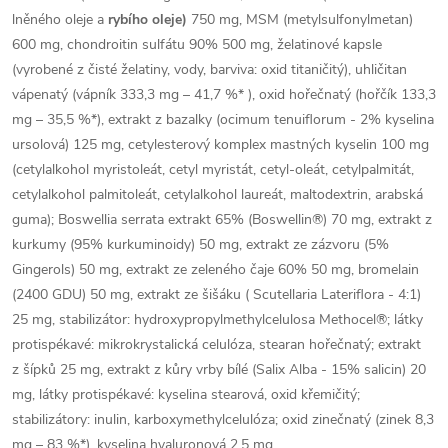
lněného oleje a
rybího oleje)
750 mg, MSM (metylsulfonylmetan)
600 mg, chondroitin sulfátu 90% 500 mg, želatinové kapsle
(vyrobené z čisté želatiny, vody, barviva: oxid titaničitý), uhličitan
vápenatý (vápník 333,3 mg – 41,7 %* ), oxid hořečnatý (hořčík 133,3
mg – 35,5 %*), extrakt z bazalky (ocimum tenuiflorum - 2% kyselina
ursolová) 125 mg, cetylesterový komplex mastných kyselin 100 mg
(cetylalkohol myristoleát, cetyl myristát, cetyl-oleát, cetylpalmitát,
cetylalkohol palmitoleát, cetylalkohol laureát, maltodextrin, arabská
guma); Boswellia serrata extrakt 65% (Boswellin®) 70 mg, extrakt z
kurkumy (95% kurkuminoidy) 50 mg, extrakt ze zázvoru (5%
Gingerols) 50 mg, extrakt ze zeleného čaje 60% 50 mg, bromelain
(2400 GDU) 50 mg, extrakt ze šišáku ( Scutellaria Lateriflora - 4:1)
25 mg, stabilizátor: hydroxypropylmethylcelulosa Methocel®; látky
protispékavé: mikrokrystalická celulóza, stearan hořečnatý; extrakt
z šípků 25 mg, extrakt z kůry vrby bílé (Salix Alba - 15% salicin) 20
mg, látky protispékavé: kyselina stearová, oxid křemičitý;
stabilizátory: inulin, karboxymethylcelulóza; oxid zinečnatý (zinek 8,3
mg – 83 %*), kyselina hyaluronová 2,5 mg