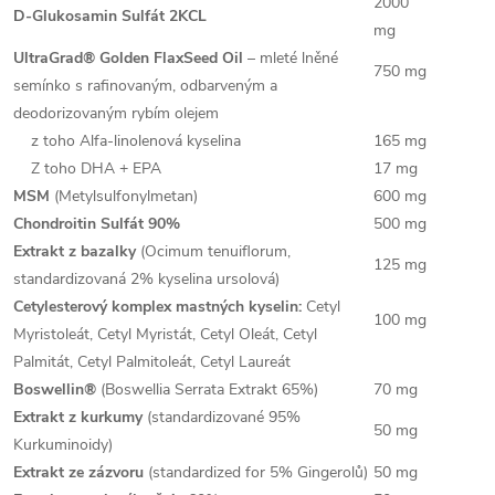
2000
D-Glukosamin Sulfát 2KCL
mg
UltraGrad® Golden FlaxSeed Oil
– mleté lněné
750 mg
semínko s rafinovaným, odbarveným a
deodorizovaným rybím olejem
z toho Alfa-linolenová kyselina
165 mg
Z toho DHA + EPA
17 mg
MSM
(Metylsulfonylmetan)
600 mg
Chondroitin Sulfát 90%
500 mg
Extrakt z bazalky
(Ocimum tenuiflorum,
125 mg
standardizovaná 2% kyselina ursolová)
Cetylesterový komplex mastných kyselin:
Cetyl
100 mg
Myristoleát, Cetyl Myristát, Cetyl Oleát, Cetyl
Palmitát, Cetyl Palmitoleát, Cetyl Laureát
Boswellin®
(Boswellia Serrata Extrakt 65%)
70 mg
Extrakt z kurkumy
(standardizované 95%
50 mg
Kurkuminoidy)
Extrakt
ze zázvoru
(standardized for 5% Gingerolů)
50 mg