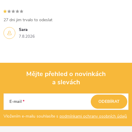
27 dni jim trvalo to odeslat
Sara
7.8.2026
Mějte přehled o novinkách
a slevách
Z
á
E-mail
ODEBÍRAT
p
Vložením e-mailu souhlasíte s
podmínkami ochrany osobních údajů
a