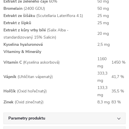
Extrakt
ze zeleného čaje
60%
50 mg
Bromelain
(2400 GDU)
50 mg
Extrakt ze šišáku
(Scutellaria Lateriflora 4:1)
25 mg
Extrakt z šípků
25 mg
Extrakt z kůry vrby bílé
(Salix Alba -
20 mg
standardizovaný 15% Salicin)
Kyselina hyaluronová
2,5 mg
Vitaminy & Minerály
1160
Vitamín C
(Kyselina askorbová)
1450 %
mg
333,3
Vápník
(Uhličitan vápenatý)
41,7 %
mg
133,3
Hořčík
(Oxid hořečnatý)
35,5 %
mg
Zinek
(Oxid zinečnatý)
8,3 mg
83 %
Parametry produktu