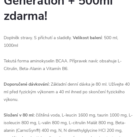
Generation + 500ml
zdarma!
Doplněk stravy. S příchutí a sladidly.
Velikost balení
: 500 ml,
1000ml
Tekutá forma aminokyselin BCAA. Přípravek navíc obsahuje L-
Citrulin, Beta-Alanin a Vitamín B6.
Doporučené dávkování:
Základní denní dávka je 80 ml. Užívejte 40
ml před fyzickým výkonem a 40 ml ihned po skončení fyzického
výkonu.
Složení v 80 ml:
čištěná voda, L-leucin 1600 mg, taurin 1000 mg, L-
isoleucin 800 mg, L-valin 800 mg, L-citrulin Malát 800 mg, Beta-
alanin (CarnoSyn®) 400 mg, N, N dimethylglycine HCl 200 mg,