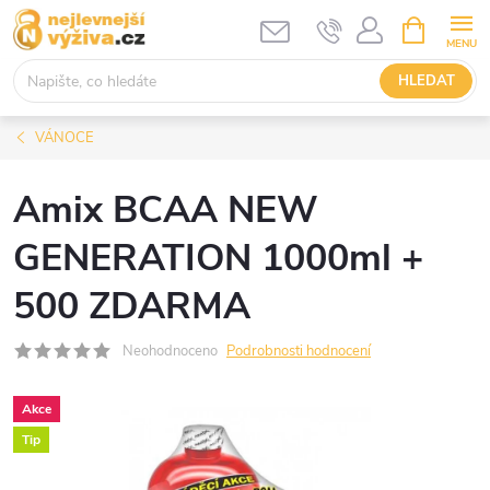
Přejít
NÁKUPNÍ
KOŠÍK
na
obsah
HLEDAT
VÁNOCE
Amix BCAA NEW
GENERATION 1000ml +
500 ZDARMA
Neohodnoceno
Podrobnosti hodnocení
Akce
Tip