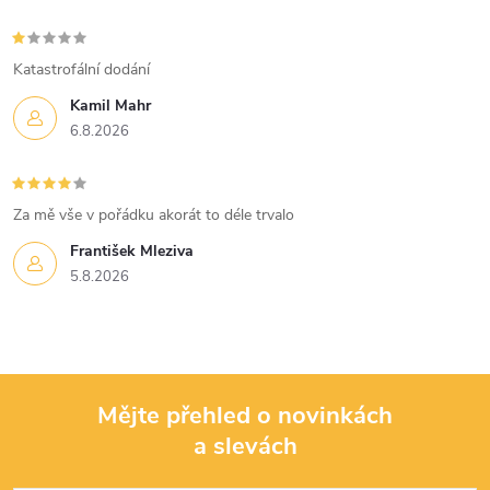
Katastrofální dodání
Kamil Mahr
6.8.2026
Za mě vše v pořádku akorát to déle trvalo
František Mleziva
5.8.2026
Mějte přehled o novinkách
a slevách
Z