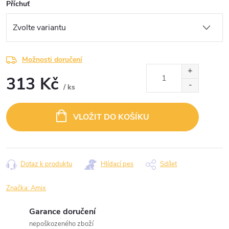
Příchuť
Možnosti doručení
313 Kč
/ ks
Měrná
cena:
VLOŽIT DO KOŠÍKU
Dotaz k produktu
Hlídací pes
Sdílet
Značka:
Amix
Garance doručení
nepoškozeného zboží