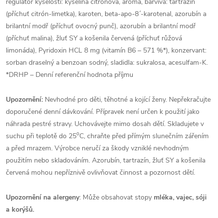
regulátor kyselosti: kyselina citronová, aroma, barviva: tartrazin
(příchuť citrón-limetka), karoten, beta-apo-8´-karotenal, azorubín a
brilantní modř (příchuť ovocný punč), azorubín a brilantní modř
(příchuť malina), žluť SY a košenila červená (příchuť růžová
limonáda), Pyridoxin HCL 8 mg (vitamín B6 – 571 %*), konzervant:
sorban draselný a benzoan sodný, sladidla: sukralosa, acesulfam-K.
*DRHP – Denní referenční hodnota příjmu
Upozornění:
Nevhodné pro děti, těhotné a kojící ženy. Nepřekračujte
doporučené denní dávkování. Přípravek není určen k použití jako
náhrada pestré stravy. Uchovávejte mimo dosah dětí. Skladujete v
o
suchu při teplotě do 25
C, chraňte před přímým slunečním zářením
a před mrazem. Výrobce neručí za škody vzniklé nevhodným
použitím nebo skladováním. Azorubín, tartrazín, žluť SY a košenila
červená mohou nepříznivě ovlivňovat činnost a pozornost dětí.
Upozornění na alergeny
: Může obsahovat stopy
mléka, vajec, sóji
a korýšů.