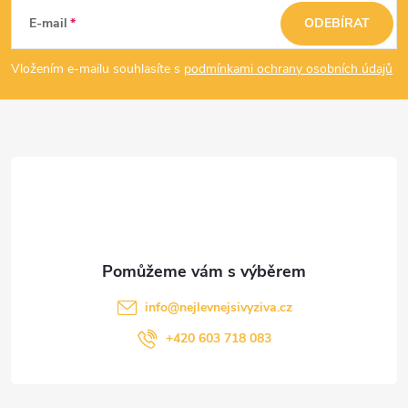
á
E-mail
ODEBÍRAT
p
Vložením e-mailu souhlasíte s
podmínkami ochrany osobních údajů
a
t
í
info
@
nejlevnejsivyziva.cz
+420 603 718 083