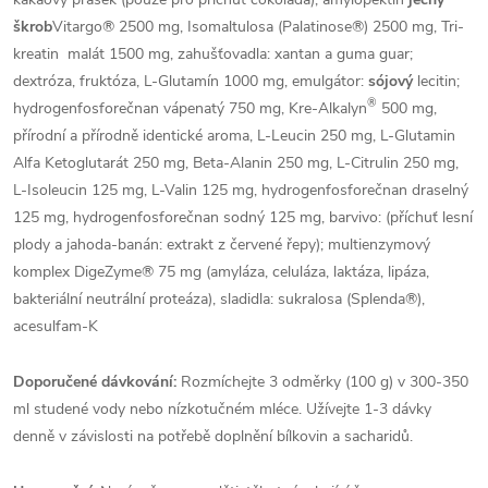
škrob
Vitargo® 2500 mg, Isomaltulosa (Palatinose®) 2500 mg, Tri-
kreatin malát 1500 mg, zahušťovadla: xantan a guma guar;
dextróza, fruktóza, L-Glutamín 1000 mg, emulgátor:
sójový
lecitin;
®
hydrogenfosforečnan vápenatý 750 mg, Kre-Alkalyn
500 mg,
přírodní a přírodně identické aroma, L-Leucin 250 mg, L-Glutamin
Alfa Ketoglutarát 250 mg, Beta-Alanin 250 mg, L-Citrulin 250 mg,
L-Isoleucin 125 mg, L-Valin 125 mg, hydrogenfosforečnan draselný
125 mg, hydrogenfosforečnan sodný 125 mg, barvivo: (příchuť lesní
plody a jahoda-banán: extrakt z červené řepy); multienzymový
komplex DigeZyme® 75 mg (amyláza, celuláza, laktáza, lipáza,
bakteriální neutrální proteáza), sladidla: sukralosa (Splenda®),
acesulfam-K
Doporučené dávkování:
Rozmíchejte 3 odměrky (100 g) v 300-350
ml studené vody nebo nízkotučném mléce. Užívejte 1-3 dávky
denně v závislosti na potřebě doplnění bílkovin a sacharidů.