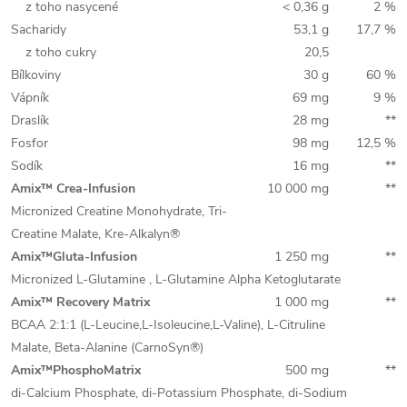
z toho nasycené
< 0,36 g
2 %
Sacharidy
53,1 g
17,7 %
z toho cukry
20,5
Bílkoviny
30 g
60 %
Vápník
69 mg
9 %
Draslík
28 mg
**
Fosfor
98 mg
12,5 %
Sodík
16 mg
**
Amix™ Crea-Infusion
10 000 mg
**
Micronized Creatine Monohydrate, Tri-
Creatine Malate, Kre-Alkalyn®
Amix™Gluta-Infusion
1 250 mg
**
Micronized L-Glutamine , L-Glutamine Alpha Ketoglutarate
Amix™ Recovery Matrix
1 000 mg
**
BCAA 2:1:1 (L-Leucine,L-Isoleucine,L-Valine), L-Citruline
Malate, Beta-Alanine (CarnoSyn®)
Amix™PhosphoMatrix
500 mg
**
di-Calcium Phosphate, di-Potassium Phosphate, di-Sodium