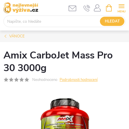
Přejít
NÁKUPNÍ
KOŠÍK
na
obsah
HLEDAT
VÁNOCE
Amix CarboJet Mass Pro
30 3000g
Neohodnoceno
Podrobnosti hodnocení