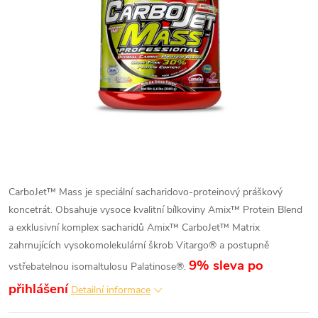
CarboJet™ Mass je speciální sacharidovo-proteinový práškový
koncetrát. Obsahuje vysoce kvalitní bílkoviny Amix™ Protein Blend
a exklusivní komplex sacharidů Amix™ CarboJet™ Matrix
zahrnujících vysokomolekulární škrob Vitargo® a postupně
9% sleva po
vstřebatelnou isomaltulosu Palatinose®.
přihlášení
Detailní informace