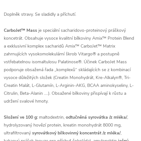
Doplněk stravy. Se sladidly a příchutí.
CarboJet™ Mass
je speciální sacharidovo-proteinový práškový
koncetrát. Obsahuje vysoce kvalitní bílkoviny Amix™ Protein Blend
a exklusivní komplex sacharidů Amix™ CarboJet™ Matrix
zahrnujících vysokomolekulární škrob Vitargo® a postupně
vstřebatelnou isomaltulosu Palatinose®. Účinek CarboJet Mass
podporuje obsažená řada „komplexů“ skládajících se z kombinací
vysoce důležitých složek (Creatin Monohydrát, Kre-Alkalyn®, Tri-
Creatin Malát, L-Glutamín, L-Arginin-AKG, BCAA aminokyseliny, L-
Citrulin, Beta-Alanin ….). Obsažené bílkoviny přispívají k růstu a
udržení svalové hmoty.
Složení ve 100 g:
maltodextrin,
odtučněná syrovátka /z mléka/
,
hydrolyzovaný hovězí protein, kreatin monohydrát 8000 mg,
ultrafiltrovaný
syrovátkový bílkovinný koncentrát /z mléka/
,
kakaový prášek (pouze pro příchuť čokoláda), amylopektin
ječný