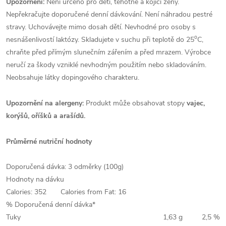
Upozornění:
Není určeno pro děti, těhotné a kojící ženy.
Nepřekračujte doporučené denní dávkování. Není náhradou pestré
stravy. Uchovávejte mimo dosah dětí. Nevhodné pro osoby s
o
nesnášenlivostí laktózy. Skladujete v suchu při teplotě do 25
C,
chraňte před přímým slunečním zářením a před mrazem. Výrobce
neručí za škody vzniklé nevhodným použitím nebo skladováním.
Neobsahuje látky dopingového charakteru.
Upozornění na alergeny:
Produkt může obsahovat stopy
vajec,
korýšů, oříšků a arašídů.
Průměrné nutriční hodnoty
Doporučená dávka: 3 odměrky (100g)
Hodnoty na dávku
Calories: 352 Calories from Fat: 16
% Doporučená denní dávka*
Tuky
1,63 g
2,5 %