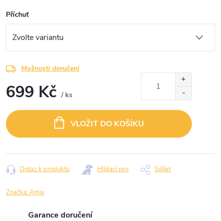
Příchuť
Možnosti doručení
699 Kč
/ ks
Měrná
cena:
VLOŽIT DO KOŠÍKU
Dotaz k produktu
Hlídací pes
Sdílet
Značka:
Amix
Garance doručení