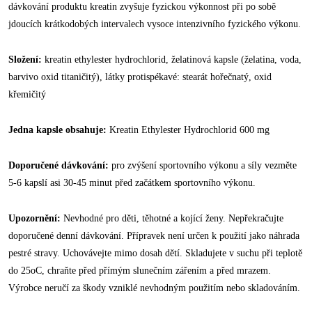
dávkování produktu kreatin zvyšuje fyzickou výkonnost při po sobě
jdoucích krátkodobých intervalech vysoce intenzivního fyzického výkonu.
Složení:
kreatin ethylester hydrochlorid, želatinová kapsle (želatina, voda,
barvivo oxid titaničitý), látky protispékavé: stearát hořečnatý, oxid
křemičitý
Jedna kapsle obsahuje:
Kreatin Ethylester Hydrochlorid 600 mg
Doporučené dávkování:
pro zvýšení sportovního výkonu a síly vezměte
5-6 kapslí asi 30-45 minut před začátkem sportovního výkonu.
Upozornění:
Nevhodné pro děti, těhotné a kojící ženy. Nepřekračujte
doporučené denní dávkování. Přípravek není určen k použití jako náhrada
pestré stravy. Uchovávejte mimo dosah dětí. Skladujete v suchu při teplotě
do 25oC, chraňte před přímým slunečním zářením a před mrazem.
Výrobce neručí za škody vzniklé nevhodným použitím nebo skladováním.