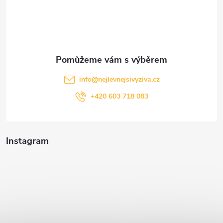
í
info
@
nejlevnejsivyziva.cz
+420 603 718 083
Instagram