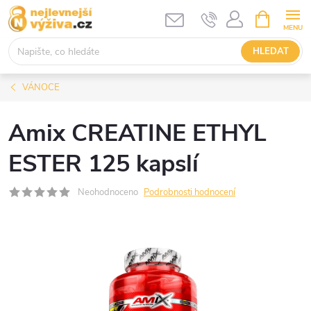
Přejít
NÁKUPNÍ
KOŠÍK
na
obsah
HLEDAT
VÁNOCE
Amix CREATINE ETHYL
ESTER 125 kapslí
Neohodnoceno
Podrobnosti hodnocení