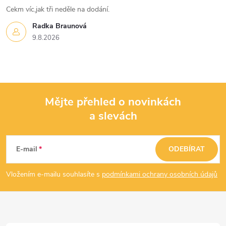
Cekm víc,jak tři neděle na dodání.
Radka Braunová
9.8.2026
Mějte přehled o novinkách
a slevách
Z
á
E-mail
ODEBÍRAT
p
Vložením e-mailu souhlasíte s
podmínkami ochrany osobních údajů
a
t