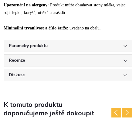
Upozornění na alergeny:
Produkt může obsahovat stopy mléka, vajec,
sóji, lepku, korýšů, oříšků a arašídů.
Minimální trvanlivost a číslo šarže:
uvedeno na obalu.
Parametry produktu
Recenze
Diskuse
K tomuto produktu
doporučujeme ještě dokoupit