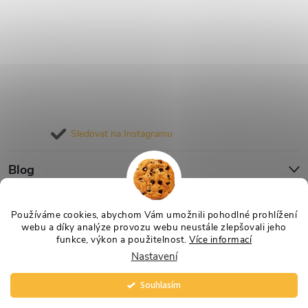
Sledovat na Instagramu
Blog
Informace pro vás
Používáme cookies, abychom Vám umožnili pohodlné prohlížení
webu a díky analýze provozu webu neustále zlepšovali jeho
funkce, výkon a použitelnost.
Více informací
Nastavení
Copyright 2026
Nejlevnější Výživa
. Všechna práva vyhrazena.
Souhlasím
Vytvořil Shoptet