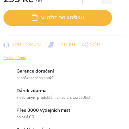
/ ks
Měrná
cena:
VLOŽIT DO KOŠÍKU
Dotaz k produktu
Hlídací pes
Sdílet
Značka:
Amix
Garance doručení
nepoškozeného zboží
Dárek zdarma
k vybraným produktům a nad určitou částku!
Přes 3000 výdejních míst
po celé ČR