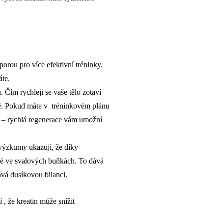
porou pro více efektivní tréninky.
áte.
 Čím rychleji se vaše tělo zotaví
ště. Pokud máte v tréninkovém plánu
y – rychlá regenerace vám umožní
výzkumy ukazují, že díky
né ve svalových buňkách. To dává
vá dusíkovou bilanci.
 , že kreatin může snížit