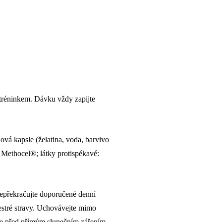
 tréninkem. Dávku vždy zapijte
vá kapsle (želatina, voda, barvivo
a Methocel®; látky protispékavé:
Nepřekračujte doporučené denní
estré stravy. Uchovávejte mimo
ňte před přímým slunečním zářením