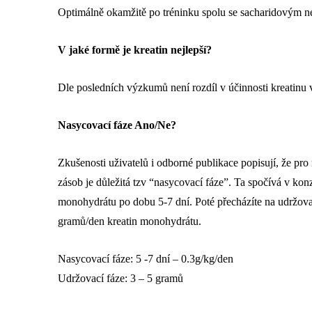
Optimálně okamžitě po tréninku spolu se sacharidovým 
V jaké formě je kreatin nejlepší?
Dle posledních výzkumů není rozdíl v účinnosti kreatinu v 
Nasycovací fáze Ano/Ne?
Zkušenosti uživatelů i odborné publikace popisují, že pro
zásob je důležitá tzv “nasycovací fáze”. Ta spočívá v kon
monohydrátu po dobu 5-7 dní. Poté přecházíte na udržovací
gramů/den kreatin monohydrátu.
Nasycovací fáze: 5 -7 dní – 0.3g/kg/den
Udržovací fáze: 3 – 5 gramů