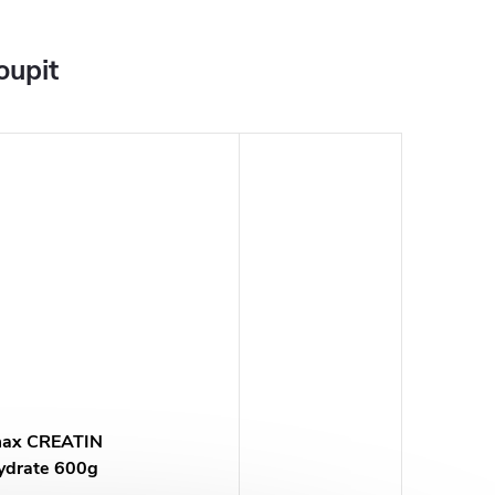
oupit
max CREATIN
drate 600g