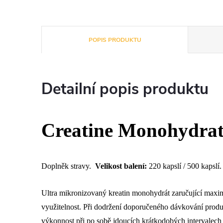
POPIS PRODUKTU
Detailní popis produktu
Creatine Monohydrate
Doplněk stravy.
Velikost balení:
220 kapslí / 500 kapslí.
Ultra mikronizovaný kreatin monohydrát zaručující maximál
využitelnost. Při dodržení doporučeného dávkování produ
výkonnost při po sobě jdoucích krátkodobých intervalech