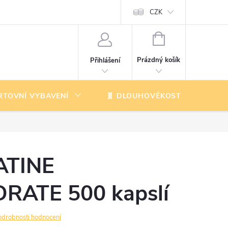
CZK
NÁKUPNÍ
KOŠÍK
Prázdný košík
Přihlášení
RTOVNÍ VYBAVENÍ
🧬 DLOUHOVĚKOST
K
ATINE
ATE 500 kapslí
odrobnosti hodnocení