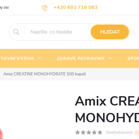
+420 603 718 083
y osobních údajů
Doprava a platba
Kontakty
info@nejlevnejsivyziva.cz
HLEDAT
TOVNÍ VÝŽIVA
ZDRAVÉ POTRAVINY
SPO
Amix CREATINE MONOHYDRATE 500 kapslí
Amix CRE
MONOHYDR
Neohodnoceno
P