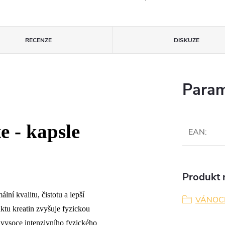
RECENZE
DISKUZE
Param
 - kapsle
EAN
:
Produkt n
ní kvalitu, čistotu a lepší
VÁNOC
ktu kreatin zvyšuje fyzickou
 vysoce intenzivního fyzického