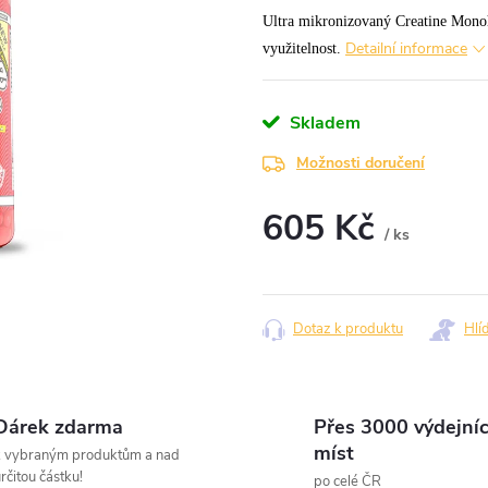
Ultra mikronizovaný Creatine Monohy
Detailní informace
využitelnost.
Skladem
Možnosti doručení
605 Kč
/ ks
Měrná
cena:
Dotaz k produktu
Hlí
Dárek zdarma
Přes 3000 výdejní
míst
k vybraným produktům a nad
rčitou částku!
po celé ČR