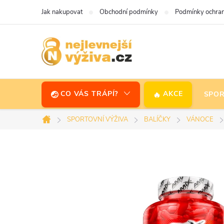
Přejít
Jak nakupovat
Obchodní podmínky
Podmínky ochran
na
obsah
CO VÁS TRÁPÍ?
AKCE
SPOR
SPORTOVNÍ VÝŽIVA
BALÍČKY
VÁNOCE
Domů