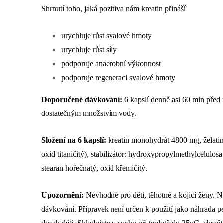
Shrnutí toho, jaká pozitiva nám kreatin přináší
urychluje růst svalové hmoty
urychluje růst síly
podporuje anaerobní výkonnost
podporuje regeneraci svalové hmoty
Doporučené dávkování:
6 kapslí denně asi 60 min před
dostatečným množstvím vody.
Složení na 6 kapslí:
kreatin monohydrát 4800 mg, želatino
oxid titaničitý), stabilizátor: hydroxypropylmethylcelulos
stearan hořečnatý, oxid křemičitý.
Upozornění:
Nevhodné pro děti, těhotné a kojící ženy. 
dávkování. Přípravek není určen k použití jako náhrada p
dosah dětí. Skladujete v suchu při teplotě do 25oC, chra