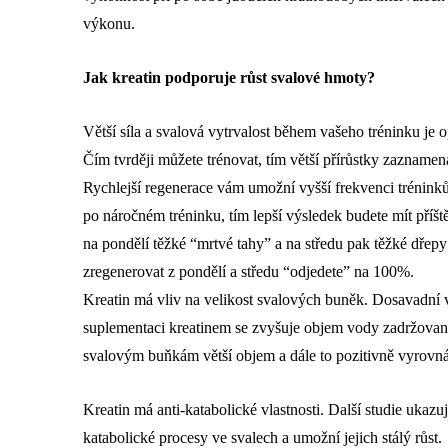
výkonu.
Jak kreatin podporuje růst svalové hmoty?
Větší síla a svalová vytrvalost během vašeho tréninku je o
Čím tvrději můžete trénovat, tím větší přírůstky zaznamen
Rychlejší regenerace vám umožní vyšší frekvenci tréninků.
po náročném tréninku, tím lepší výsledek budete mít pří
na pondělí těžké “mrtvé tahy” a na středu pak těžké dřep
zregenerovat z pondělí a středu “odjedete” na 100%.
Kreatin má vliv na velikost svalových buněk. Dosavadní 
suplementaci kreatinem se zvyšuje objem vody zadržova
svalovým buňkám větší objem a dále to pozitivně vyrovná
Kreatin má anti-katabolické vlastnosti. Další studie ukazují
katabolické procesy ve svalech a umožní jejich stálý růst.