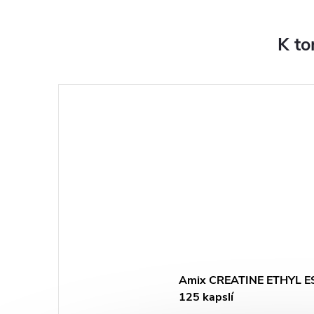
K to
Amix CREATINE ETHYL E
125 kapslí