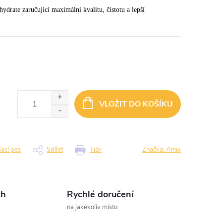
drate zaručující maximální kvalitu, čistotu a lepší
VLOŽIT DO KOŠÍKU
dací pes
Sdílet
Tisk
Značka:
Amix
ch
Rychlé doručení
na jakékoliv místo