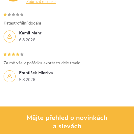
Zobrazit recenze
Katastrofální dodání
Kamil Mahr
6.8.2026
Za mě vše v pořádku akorát to déle trvalo
František Mleziva
5.8.2026
Mějte přehled o novinkách
a slevách
Z