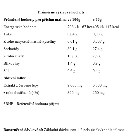
Průměrné výživové hodnoty
Průměrné hodnoty pro příchut malina
ve 100g
v 70g
Energetická hodnota
708 kJ/ 167 kca
495 kJ/ 117 kcal
Tuky
0,04 g
0,03 g
Z toho nasycené mastné kyseliny
0,01 g
0,007 g
Sacharidy
39,1 g
27,4 g
Z toho cukry
10,8 g
7,6 g
Bílkoviny
1,4 g
0,9 g
Sůl
0,6 g
0,4 g
Aktivní látky:
Extrakt z červené řepy
9 000 mg
6 300 mg
z toho dusičnanů (4%)
360 mg
250 mg
*RHP – Referenční hodnota příjmu
Doporučené dávkování:
Základní dávka jsou 1-2 gely (sáčky) podle tělesné