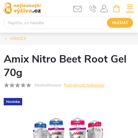
Přejít
NÁKUPNÍ
KOŠÍK
na
obsah
HLEDAT
VÁNOCE
Amix Nitro Beet Root Gel
70g
Neohodnoceno
Podrobnosti hodnocení
Novinka