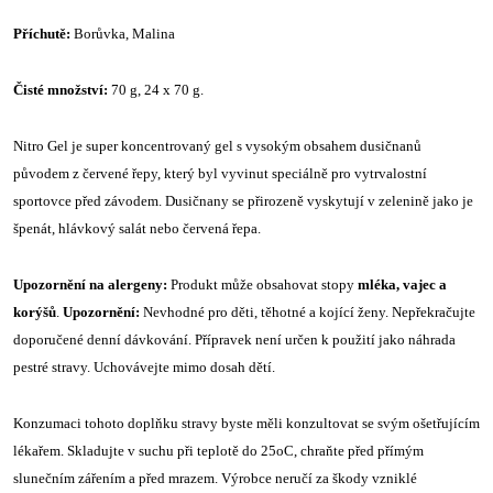
Příchutě:
Borůvka, Malina
Čisté množství:
70 g, 24 x 70 g.
Nitro Gel je super koncentrovaný gel s vysokým obsahem dusičnanů
původem z červené řepy, který byl vyvinut speciálně pro vytrvalostní
sportovce před závodem. Dusičnany se přirozeně vyskytují v zelenině jako je
špenát, hlávkový salát nebo červená řepa.
Upozornění na alergeny:
Produkt může obsahovat stopy
mléka, vajec a
korýšů
.
Upozornění:
Nevhodné pro děti, těhotné a kojící ženy. Nepřekračujte
doporučené denní dávkování. Přípravek není určen k použití jako náhrada
pestré stravy. Uchovávejte mimo dosah dětí.
Konzumaci tohoto doplňku stravy byste měli konzultovat se svým ošetřujícím
lékařem. Skladujte v suchu při teplotě do 25oC, chraňte před přímým
slunečním zářením a před mrazem. Výrobce neručí za škody vzniklé