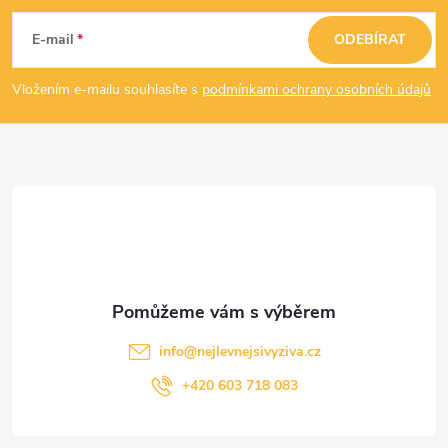
á
E-mail
ODEBÍRAT
p
Vložením e-mailu souhlasíte s
podmínkami ochrany osobních údajů
a
t
í
info
@
nejlevnejsivyziva.cz
+420 603 718 083