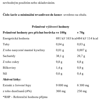
nevhodným použitím nebo skladováním.
Číslo šarže a minimální trvanlivost do konce
: uvedeno na obalu.
Průměrné výživové hodnoty
Průměrné hodnoty pro příchut borůvka
ve 100g
v 70g
Energetická hodnota
691 kJ/ 163 kcal
484 kJ/ 114 kcal
Tuky
0,04 g
0,03 g
Z toho nasycené mastné kyseliny
0,01 g
0,007 g
Sacharidy
38,1 g
26,7 g
Z toho cukry
9,8 g
6,8 g
Bílkoviny
1,4 g
0,9 g
Sůl
0,6 g
0,4 g
Aktivní látky:
Extrakt z červené řepy
9 000 mg
6 300 mg
z toho dusičnanů (4%)
360 mg
250 mg
*RHP – Referenční hodnota příjmu