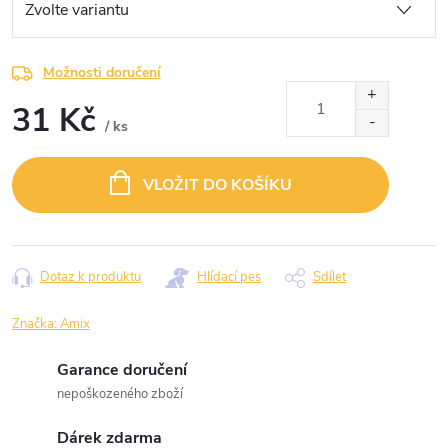
Možnosti doručení
31 Kč
/ ks
Měrná
cena:
VLOŽIT DO KOŠÍKU
Dotaz k produktu
Hlídací pes
Sdílet
Značka:
Amix
Garance doručení
nepoškozeného zboží
Dárek zdarma