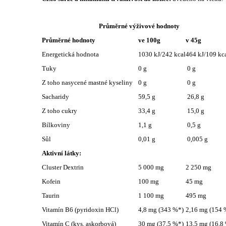
Průměrné výživové hodnoty
Průměrné hodnoty
ve 100g
v 45g
Energetická hodnota
1030 kJ/242 kcal
464 kJ/109 kc
Tuky
0 g
0 g
Z toho nasycené mastné kyseliny
0 g
0 g
Sacharidy
59,5 g
26,8 g
Z toho cukry
33,4 g
15,0 g
Bílkoviny
1,1 g
0,5 g
Sůl
0,01 g
0,005 g
Aktivní látky:
Cluster Dextrin
5 000 mg
2 250 mg
Kofein
100 mg
45 mg
Taurin
1 100 mg
495 mg
Vitamín B6 (pyridoxin HCl)
4,8 mg (343 %*)
2,16 mg (154 
Vitamín C (kys. askorbová)
30 mg (37,5 %*)
13,5 mg (16,8