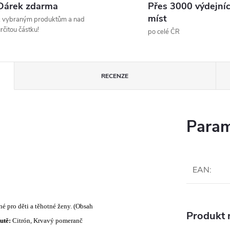
Dárek zdarma
Přes 3000 výdejní
míst
k vybraným produktům a nad
rčitou částku!
po celé ČR
RECENZE
Param
EAN
:
é pro děti a těhotné ženy. (Obsah
Produkt n
utě:
Citrón, Krvavý pomeranč