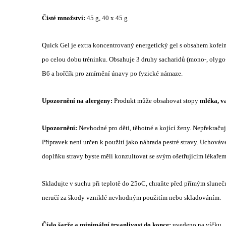
Čisté množství:
45 g, 40 x 45 g
Quick Gel je extra koncentrovaný energetický gel s obsahem kofeinu
po celou dobu tréninku. Obsahuje 3 druhy sacharidů (mono-, olygo- 
B6 a hořčík pro zmírnění únavy po fyzické námaze.
Upozornění na alergeny:
Produkt může obsahovat stopy
mléka, va
Upozornění:
Nevhodné pro děti, těhotné a kojící ženy. Nepřekraču
Přípravek není určen k použití jako náhrada pestré stravy. Uchová
doplňku stravy byste měli konzultovat se svým ošetřujícím lékařem
Skladujte v suchu při teplotě do 25oC, chraňte před přímým slune
neručí za škody vzniklé nevhodným použitím nebo skladováním.
Číslo šarže a minimální trvanlivost do konce:
uvedeno na víčku.