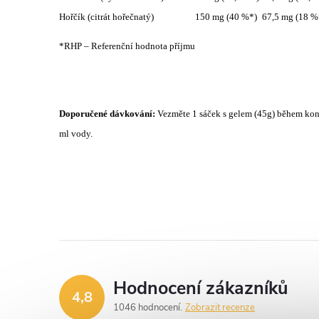
Hořčík (citrát hořečnatý)
150 mg (40 %*)
67,5 mg (18 %
*RHP – Referenční hodnota příjmu
Doporučené dávkování:
Vezměte 1 sáček s gelem (45g) během kone
ml vody.
Hodnocení zákazníků
4,8
1046 hodnocení
Zobrazit recenze