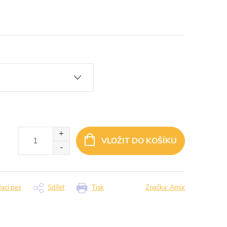
VLOŽIT DO KOŠÍKU
dací pes
Sdílet
Tisk
Značka:
Amix