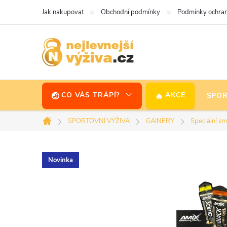
Přejít
Jak nakupovat
Obchodní podmínky
Podmínky ochran
na
obsah
CO VÁS TRÁPÍ?
AKCE
SPOR
SPORTOVNÍ VÝŽIVA
GAINERY
Speciální sm
Domů
Novinka