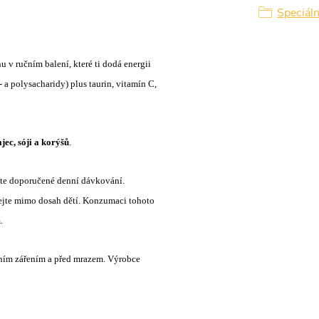
Speciáln
 v ručním balení, které ti dodá energii
a polysacharidy) plus taurin, vitamín C,
jec, sóji a korýšů
.
jte doporučené denní dávkování.
vejte mimo dosah dětí. Konzumaci tohoto
.
čním zářením a před mrazem. Výrobce