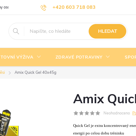
+420 603 718 083
y osobních údajů
Doprava a platba
Kontakty
info@nejlevnejsivyziva.cz
HLEDAT
TOVNÍ VÝŽIVA
ZDRAVÉ POTRAVINY
SPO
ěsi
Amix Quick Gel 40x45g
Amix Quic
Neohodnoceno
P
Quick Gel je extra koncentrovaný ener
energii po celou dobu tréninku