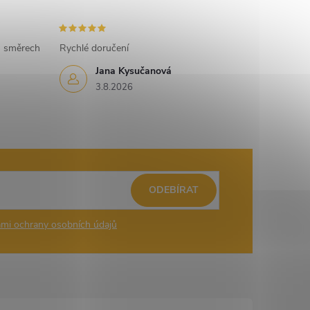
h směrech
Rychlé doručení
Jana Kysučanová
3.8.2026
ODEBÍRAT
mi ochrany osobních údajů