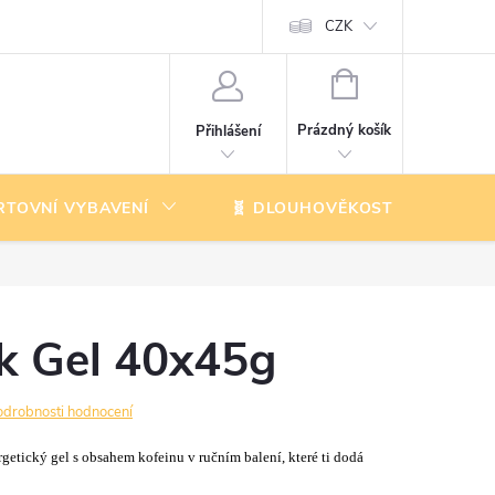
CZK
NÁKUPNÍ
KOŠÍK
Prázdný košík
Přihlášení
RTOVNÍ VYBAVENÍ
🧬 DLOUHOVĚKOST
K
k Gel 40x45g
odrobnosti hodnocení
getický gel s obsahem kofeinu v ručním balení, které ti dodá