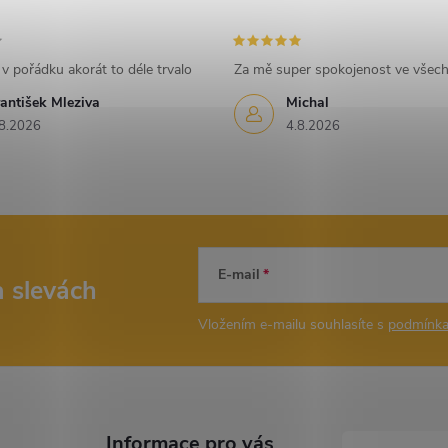
v pořádku akorát to déle trvalo
Za mě super spokojenost ve všec
antišek Mleziva
Michal
8.2026
4.8.2026
E-mail
a slevách
Vložením e-mailu souhlasíte s
podmínka
Informace pro vás