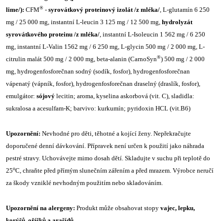
®
lime/):
CFM
-
syrovátkový proteinový izolát /z mléka/
, L-glutamín 6 250
mg / 25 000 mg, instantní L-leucin 3 125 mg / 12 500 mg,
hydrolyzát
syrovátkového proteinu /z mléka/
, instantní L-Isoleucin 1 562 mg / 6 250
mg, instantní L-Valin 1562 mg / 6 250 mg, L-glycin 500 mg / 2 000 mg, L-
®
citrulin malát 500 mg / 2 000 mg, beta-alanin (CarnoSyn
) 500 mg / 2 000
mg, hydrogenfosforečnan sodný (sodík, fosfor), hydrogenfosforečnan
vápenatý (vápník, fosfor), hydrogenfosforečnan draselný (draslík, fosfor),
emulgátor:
sójový
lecitin; aroma, kyselina askorbová (vit. C), sladidla:
sukralosa a acesulfam-K; barvivo: kurkumín; pyridoxin HCL (vit.B6)
Upozornění:
Nevhodné pro děti, těhotné a kojící ženy. Nepřekračujte
doporučené denní dávkování. Přípravek není určen k použití jako náhrada
pestré stravy. Uchovávejte mimo dosah dětí. Skladujte v suchu při teplotě do
o
25
C, chraňte před přímým slunečním zářením a před mrazem. Výrobce neručí
za škody vzniklé nevhodným použitím nebo skladováním.
Upozornění na alergeny:
Produkt může obsahovat stopy
vajec, lepku,
korýšů, oříšků a arašídů
.