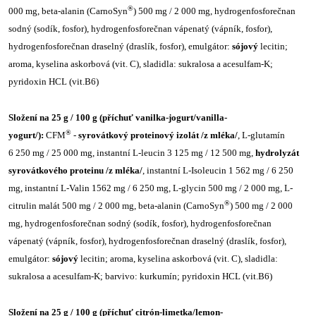
®
000 mg, beta-alanin (CarnoSyn
) 500 mg / 2 000 mg, hydrogenfosforečnan
sodný (sodík, fosfor), hydrogenfosforečnan vápenatý (vápník, fosfor),
hydrogenfosforečnan draselný (draslík, fosfor), emulgátor:
sójový
lecitin;
aroma, kyselina askorbová (vit. C), sladidla: sukralosa a acesulfam-K;
pyridoxin HCL (vit.B6)
Složení na 25 g / 100 g (příchuť vanilka-jogurt/vanilla-
®
yogurt/):
CFM
-
syrovátkový proteinový izolát /z mléka/
, L-glutamín
6 250 mg / 25 000 mg, instantní L-leucin 3 125 mg / 12 500 mg,
hydrolyzát
syrovátkového proteinu /z mléka/
, instantní L-Isoleucin 1 562 mg / 6 250
mg, instantní L-Valin 1562 mg / 6 250 mg, L-glycin 500 mg / 2 000 mg, L-
®
citrulin malát 500 mg / 2 000 mg, beta-alanin (CarnoSyn
) 500 mg / 2 000
mg, hydrogenfosforečnan sodný (sodík, fosfor), hydrogenfosforečnan
vápenatý (vápník, fosfor), hydrogenfosforečnan draselný (draslík, fosfor),
emulgátor:
sójový
lecitin; aroma, kyselina askorbová (vit. C), sladidla:
sukralosa a acesulfam-K; barvivo: kurkumín; pyridoxin HCL (vit.B6)
Složení na 25 g / 100 g (příchuť citrón-limetka/lemon-