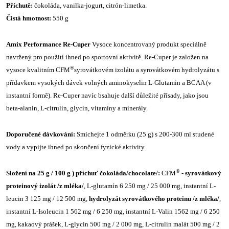
Příchutě:
čokoláda, vanilka-jogurt, citrón-limetka.
Čistá hmotnost:
550 g
Amix Performance Re-Cuper
Vysoce koncentrovaný produkt speciálně
navržený pro použití ihned po sportovní aktivitě. Re-Cuper je založen na
®
vysoce kvalitním CFM
syrovátkovém izolátu a syrovátkovém hydrolyzátu s
přídavkem vysokých dávek volných aminokyselin L-Glutamin a BCAA (v
instantní formě). Re-Cuper navíc bsahuje další důležité přísady, jako jsou
beta-alanin, L-citrulin, glycin, vitamíny a minerály.
Doporučené dávkování:
Smíchejte 1 odměrku (25 g) s 200-300 ml studené
vody a vypijte ihned po skončení fyzické aktivity.
®
Složení na 25 g / 100 g ) příchuť čokoláda/chocolate/:
CFM
-
syrovátkový
proteinový izolát /z mléka/
, L-glutamín 6 250 mg / 25 000 mg, instantní L-
leucin 3 125 mg / 12 500 mg,
hydrolyzát syrovátkového proteinu /z mléka/
,
instantní L-Isoleucin 1 562 mg / 6 250 mg, instantní L-Valin 1562 mg / 6 250
mg, kakaový prášek, L-glycin 500 mg / 2 000 mg, L-citrulin malát 500 mg / 2