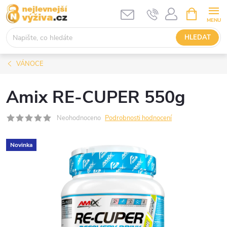
Přejít
NÁKUPNÍ
KOŠÍK
na
obsah
HLEDAT
VÁNOCE
Amix RE-CUPER 550g
Neohodnoceno
Podrobnosti hodnocení
Novinka