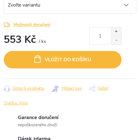
Možnosti doručení
553 Kč
/ ks
Měrná
cena:
VLOŽIT DO KOŠÍKU
Dotaz k produktu
Hlídací pes
Sdílet
Značka:
Amix
Garance doručení
nepoškozeného zboží
Dárek zdarma