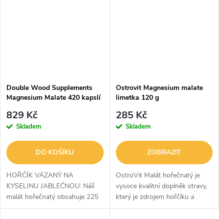
mineralizaci kostí. Je...
Double Wood Supplements
Ostrovit Magnesium malate
Magnesium Malate 420 kapslí
limetka 120 g
829 Kč
285 Kč
Skladem
Skladem
DO KOŠÍKU
ZOBRAZIT
HOŘČÍK VÁZANÝ NA
OstroVit Malát hořečnatý je
KYSELINU JABLEČNOU: Náš
vysoce kvalitní doplněk stravy,
malát hořečnatý obsahuje 225
který je zdrojem hořčíku a
mg hořčíku vázaného na 1275
vitaminu B6. Jedná se o
mg kyseliny jablečné (poskytuje
přípravek s osvěžující