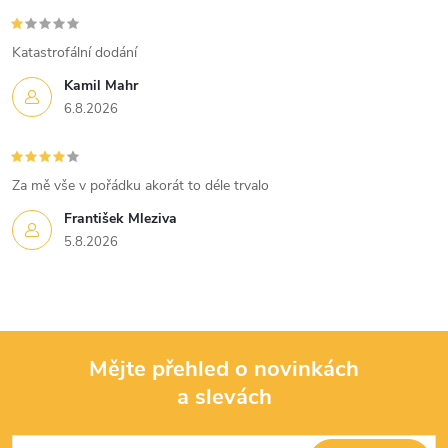
Katastrofální dodání
Kamil Mahr
6.8.2026
Za mě vše v pořádku akorát to déle trvalo
František Mleziva
5.8.2026
Mějte přehled o novinkách
a slevách
Z