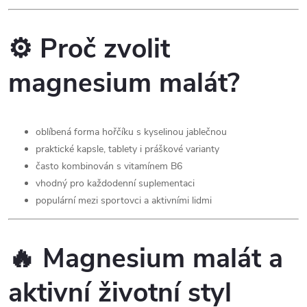
v
k
⚙️ Proč zvolit
y
magnesium malát?
v
ý
oblíbená forma hořčíku s kyselinou jablečnou
p
praktické kapsle, tablety i práškové varianty
často kombinován s vitamínem B6
i
vhodný pro každodenní suplementaci
s
populární mezi sportovci a aktivními lidmi
u
🔥 Magnesium malát a
aktivní životní styl