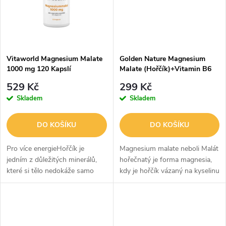
ů
ů
Vitaworld Magnesium Malate
Golden Nature Magnesium
1000 mg 120 Kapslí
Malate (Hořčík)+Vitamin B6
100 cps.
529 Kč
299 Kč
Skladem
Skladem
DO KOŠÍKU
DO KOŠÍKU
Pro více energieHořčík je
Magnesium malate neboli Malát
jedním z důležitých minerálů,
hořečnatý je forma magnesia,
které si tělo nedokáže samo
kdy je hořčík vázaný na kyselinu
vytvořit a proto je musí přijímat
jablečnou. Hořčík je potřebný
potravou. Tento minerál je
pro několik stovek důležitých
nezbytný pro mnoho procesů
biochemických reakcí...
v...