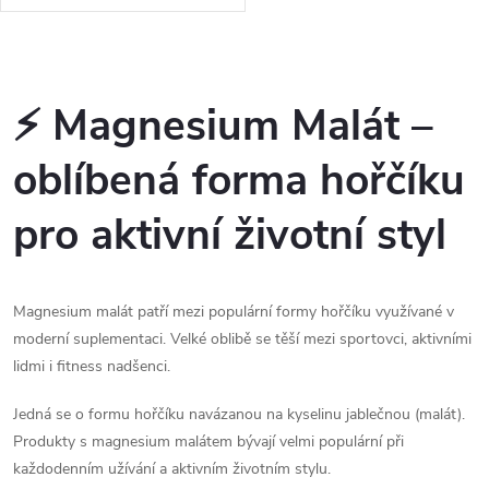
nejlépe vstřebatelné. Skvěle se
tak hodí pro sportovce a
každého, kdo chce pečovat o
O
své zdraví....
v
⚡ Magnesium Malát –
l
oblíbená forma hořčíku
á
pro aktivní životní styl
d
a
Magnesium malát patří mezi populární formy hořčíku využívané v
c
moderní suplementaci. Velké oblibě se těší mezi sportovci, aktivními
lidmi i fitness nadšenci.
í
p
Jedná se o formu hořčíku navázanou na kyselinu jablečnou (malát).
Produkty s magnesium malátem bývají velmi populární při
r
každodenním užívání a aktivním životním stylu.