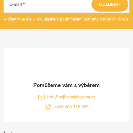
á
E-mail
ODEBÍRAT
p
Vložením e-mailu souhlasíte s
podmínkami ochrany osobních údajů
a
t
í
info
@
nejlevnejsivyziva.cz
+420 603 718 083