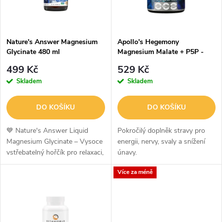
n
i
í
s
p
Nature's Answer Magnesium
Apollo's Hegemony
Glycinate 480 ml
Magnesium Malate + P5P -
p
200 Kapslí
r
499 Kč
529 Kč
r
Skladem
Skladem
o
o
DO KOŠÍKU
DO KOŠÍKU
d
d
💙 Nature's Answer Liquid
Pokročilý doplněk stravy pro
u
Magnesium Glycinate – Vysoce
energii, nervy, svaly a snížení
vstřebatelný hořčík pro relaxaci,
únavy.
u
spánek a zdravé kostiNature's
k
Více za méně
Answer Liquid Magnesium
k
Glycinate poskytuje 200 mg
t
hořčíku...
t