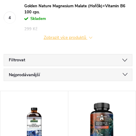
Golden Nature Magnesium Malate (Hořčík)+Vitamin B6
100 cps.
Skladem
299 Kč
Zobrazit více produktů
Filtrovat
Ř
Nejprodávanější
a
Nejlevnější
V
Nejdražší
z
ý
Abecedně
e
p