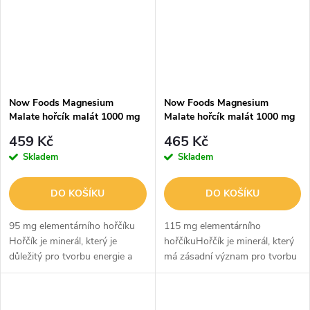
Now Foods Magnesium
Now Foods Magnesium
Malate hořcík malát 1000 mg
Malate hořcík malát 1000 mg
180 tablet
180 tablet
459 Kč
465 Kč
Skladem
Skladem
DO KOŠÍKU
DO KOŠÍKU
95 mg elementárního hořčíku
115 mg elementárního
Hořčík je minerál, který je
hořčíkuHořčík je minerál, který
důležitý pro tvorbu energie a
má zásadní význam pro tvorbu
metabolismus, svalovou
energie a metabolismus,
kontrakci, přenos nervových
svalovou kontrakci, přenos
impulzů a mineralizaci kostí. Je...
nervových impulzů a