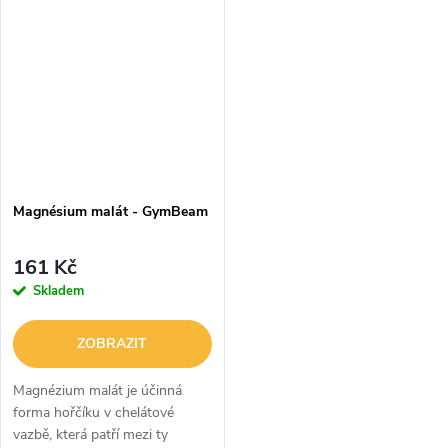
více než 50 % denního příjmu...
limetkovou příchutí, který je k
dispozici v...
Magnésium malát - GymBeam
161 Kč
Skladem
ZOBRAZIT
Magnézium malát je účinná
forma hořčíku v chelátové
vazbě, která patří mezi ty