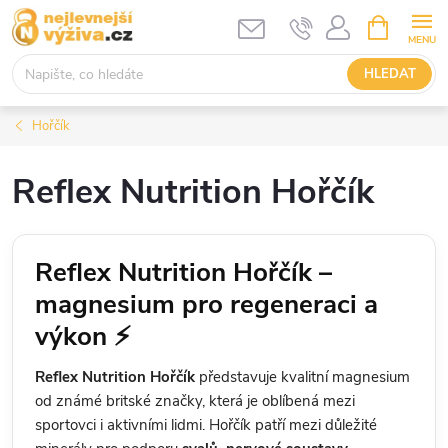
Přejít
NÁKUPNÍ
KOŠÍK
na
obsah
HLEDAT
Hořčík
Reflex Nutrition Hořčík
Reflex Nutrition Hořčík –
magnesium pro regeneraci a
výkon ⚡
Reflex Nutrition Hořčík
představuje kvalitní magnesium
od známé britské značky, která je oblíbená mezi
sportovci i aktivními lidmi. Hořčík patří mezi důležité