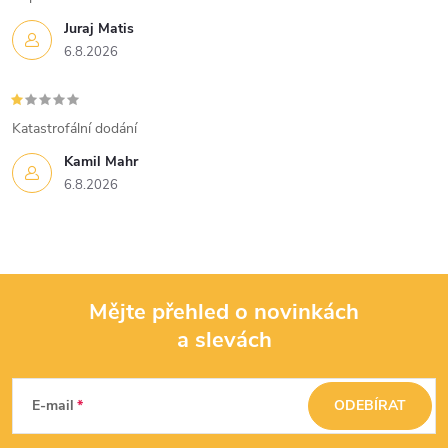
ý
Juraj Matis
p
6.8.2026
i
s
Katastrofální dodání
u
Kamil Mahr
6.8.2026
Mějte přehled o novinkách
a slevách
Z
á
E-mail
ODEBÍRAT