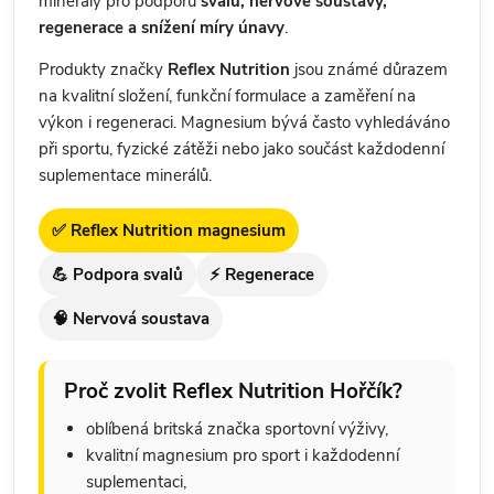
minerály pro podporu
svalů, nervové soustavy,
regenerace a snížení míry únavy
.
Produkty značky
Reflex Nutrition
jsou známé důrazem
na kvalitní složení, funkční formulace a zaměření na
výkon i regeneraci. Magnesium bývá často vyhledáváno
při sportu, fyzické zátěži nebo jako součást každodenní
suplementace minerálů.
✅ Reflex Nutrition magnesium
💪 Podpora svalů
⚡ Regenerace
🧠 Nervová soustava
Proč zvolit Reflex Nutrition Hořčík?
oblíbená britská značka sportovní výživy,
kvalitní magnesium pro sport i každodenní
suplementaci,