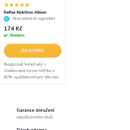
í
s
p
Reflex Nutrition Albion
Magnesium 90 kapslí
Akce platná do vyprodání
p
zásob
r
174 Kč
r
Skladem
o
o
DO KOŠÍKU
d
d
Bisglycinát hořečnatý =
u
chelátovaná forma hořčíku s
80% využitelností pro tělo bez
u
nežádoucích vedlejších účinků.
k
Produkt obsahuje i oxid
k
hořečnatý použitý jako
O
t
alkalizační...
t
v
Garance doručení
ů
nepoškozeného zboží
ů
l
Dárek zdarma