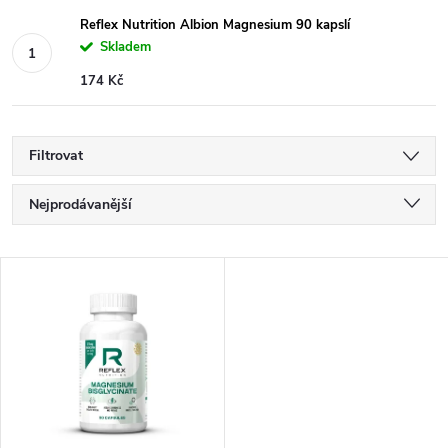
Reflex Nutrition Albion Magnesium 90 kapslí
Skladem
174 Kč
Filtrovat
Ř
Nejprodávanější
a
Nejlevnější
V
Nejdražší
z
ý
Abecedně
e
p
n
i