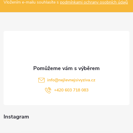
p
Vložením e-mailu souhlasíte s
podmínkami ochrany osobních údajů
a
t
í
info
@
nejlevnejsivyziva.cz
+420 603 718 083
Instagram