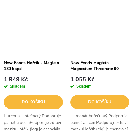
organická forma, která je velmi...
doplněk hořčíku a jediná forma
hořčíku, u které bylo klinicky...
Now Foods Hořčík - Magtein
Now Foods Magtein
180 kapslí
Magnesium Threonate 90
kapslí
1 949 Kč
1 055 Kč
Skladem
Skladem
DO KOŠÍKU
DO KOŠÍKU
L-treonát hořečnatý Podporuje
L-treonát hořečnatý Podporuje
paměť a učeníPodporuje zdraví
paměť a učeníPodporuje zdraví
mozkuHořčík (Mg) je esenciální
mozkuHořčík (Mg) je esenciální