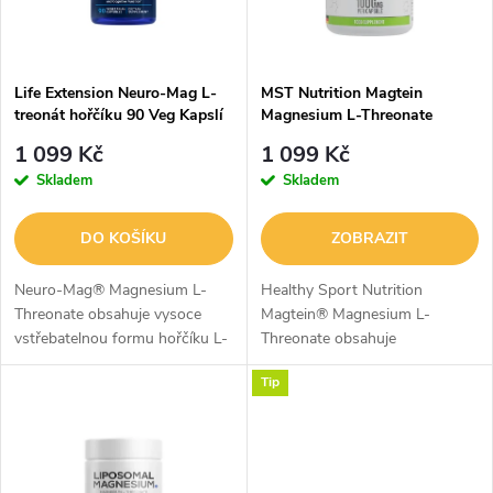
n
i
í
s
p
Life Extension Neuro-Mag L-
MST Nutrition Magtein
treonát hořčíku 90 Veg Kapslí
Magnesium L-Threonate
p
r
1 099 Kč
1 099 Kč
r
Skladem
Skladem
o
o
DO KOŠÍKU
ZOBRAZIT
d
d
Neuro-Mag® Magnesium L-
Healthy Sport Nutrition
u
Threonate obsahuje vysoce
Magtein® Magnesium L-
vstřebatelnou formu hořčíku L-
Threonate obsahuje
u
threonátu, která byla vyvinuta
patentovanou formu Magtein®,
k
Tip
pro efektivní transport do
která byla vyvinuta na
k
mozku. Hořčík je důležitý
University of California v Los
t
minerál...
Angeles. L-threonát hořečnatý...
t