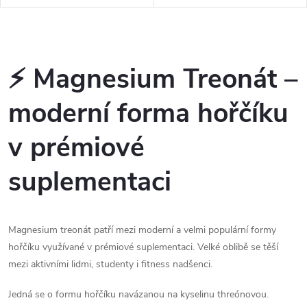
minerál, který je nejlépe známý
minerál, který je nejlépe známý
pro svou roli v kostech a funkci
pro svou roli v kostech a funkci
nervového systému....
nervového systému....
O
v
⚡ Magnesium Treonát –
l
moderní forma hořčíku
á
v prémiové
d
suplementaci
a
c
Magnesium treonát patří mezi moderní a velmi populární formy
í
hořčíku využívané v prémiové suplementaci. Velké oblibě se těší
p
mezi aktivními lidmi, studenty i fitness nadšenci.
r
Jedná se o formu hořčíku navázanou na kyselinu threónovou.