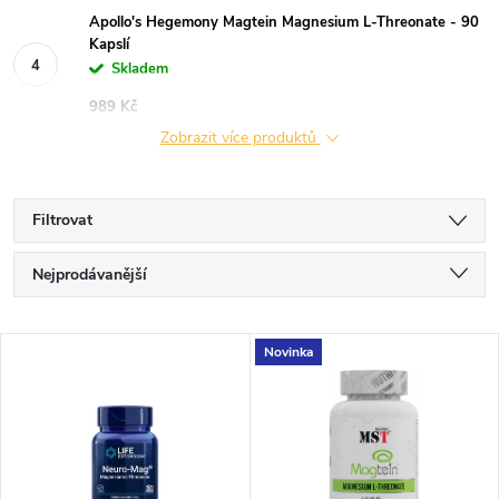
Apollo's Hegemony Magtein Magnesium L-Threonate - 90
Kapslí
Skladem
989 Kč
Zobrazit více produktů
Filtrovat
Ř
Nejprodávanější
a
Nejlevnější
V
Novinka
Nejdražší
z
ý
Abecedně
e
p