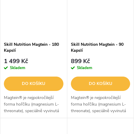
Skill Nutrition Magtein - 180
Skill Nutrition Magtein - 90
Kapslí
Kapslí
1 499 Kč
899 Kč
Skladem
Skladem
DO KOŠÍKU
DO KOŠÍKU
Magtein® je nejpokročilejší
Magtein® je nejpokročilejší
forma hořčíku (magnesium L-
forma hořčíku (magnesium L-
threonate), speciálně vyvinutá
threonate), speciálně vyvinutá
pro podporu mozku. Na rozdíl
pro podporu mozku. Na rozdíl
od běžných forem hořčíku
od běžných forem hořčíku
efektivně prochází krevně-
efektivně prochází krevně-