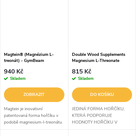
mozkovou...
mozkovou...
Magtein® (Magnézium L-
Double Wood Supplements
treonát) - GymBeam
Magnesium L-Threonate
(Magtein) 100 kapslí
940 Kč
815 Kč
Skladem
Skladem
ZOBRAZIT
DO KOŠÍKU
Magtein je inovativní
JEDINÁ FORMA HOŘČÍKU,
patentovaná forma hořčíku v
KTERÁ PODPORUJE
podobě magnesium-l-treonátu.
HODNOTY HOŘČÍKU V
Díky unikátnímu spojení hořčíku
MOZKU: Magtein Magnesium
s kyselinou L-treonovou vzniká
L-Threonate je průlomový