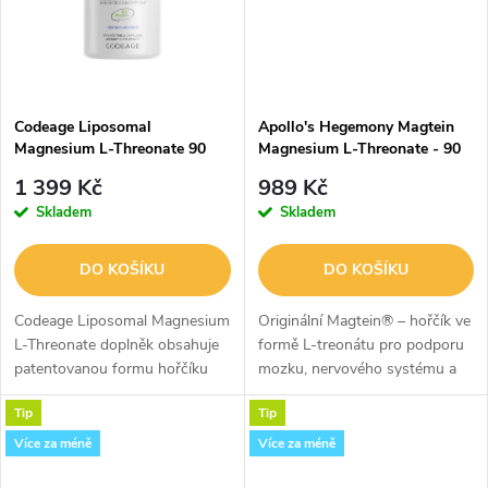
ů
ů
Codeage Liposomal
Apollo's Hegemony Magtein
Magnesium L-Threonate 90
Magnesium L-Threonate - 90
Veg Kapslí
Kapslí
1 399 Kč
989 Kč
Skladem
Skladem
DO KOŠÍKU
DO KOŠÍKU
Codeage Liposomal Magnesium
Originální Magtein® – hořčík ve
L-Threonate doplněk obsahuje
formě L-treonátu pro podporu
patentovanou formu hořčíku
mozku, nervového systému a
threonátu s Magtein®
snížení pocitu únavy.
Tip
Tip
Magnesium L-Threonate. Tento
doplněk hořčíku L-threonátu je
Více za méně
Více za méně
navíc...