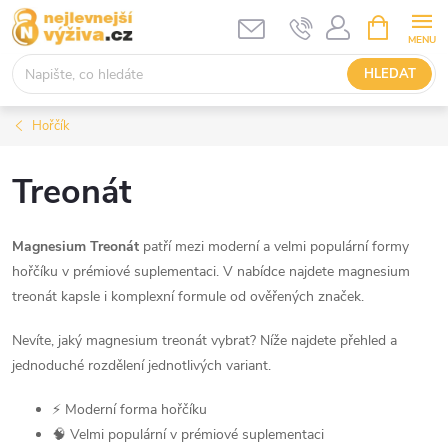
Přejít
NÁKUPNÍ
KOŠÍK
na
obsah
HLEDAT
Hořčík
Treonát
Magnesium Treonát
patří mezi moderní a velmi populární formy
hořčíku v prémiové suplementaci. V nabídce najdete magnesium
treonát kapsle i komplexní formule od ověřených značek.
Nevíte, jaký magnesium treonát vybrat? Níže najdete přehled a
jednoduché rozdělení jednotlivých variant.
⚡ Moderní forma hořčíku
🧠 Velmi populární v prémiové suplementaci