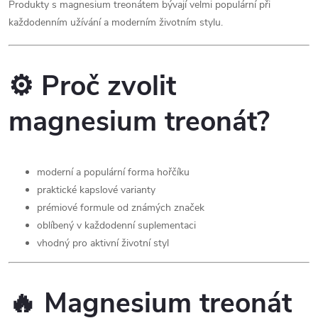
Produkty s magnesium treonátem bývají velmi populární při
v
každodenním užívání a moderním životním stylu.
k
y
⚙️ Proč zvolit
v
magnesium treonát?
ý
p
moderní a populární forma hořčíku
i
praktické kapslové varianty
s
prémiové formule od známých značek
oblíbený v každodenní suplementaci
u
vhodný pro aktivní životní styl
🔥 Magnesium treonát