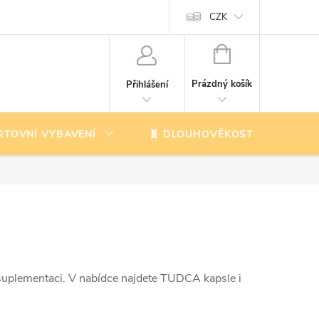
CZK
NÁKUPNÍ
KOŠÍK
Prázdný košík
Přihlášení
RTOVNÍ VYBAVENÍ
🧬 DLOUHOVĚKOST
K
suplementaci. V nabídce najdete TUDCA kapsle i