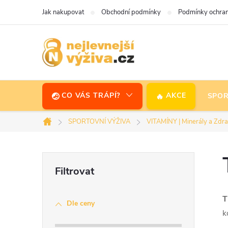
Přejít
Jak nakupovat
Obchodní podmínky
Podmínky ochran
na
obsah
CO VÁS TRÁPÍ?
AKCE
SPOR
SPORTOVNÍ VÝŽIVA
VITAMÍNY | Minerály a Zdra
Domů
P
o
Dle ceny
s
k