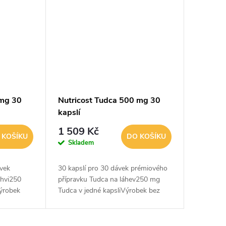
 mg 30
Nutricost Tudca 500 mg 30
kapslí
1 509 Kč
 KOŠÍKU
DO KOŠÍKU
Skladem
ávek
30 kapslí pro 30 dávek prémiového
ahvi250
přípravku Tudca na láhev250 mg
Výrobek
Tudca v jedné kapsliVýrobek bez
kvality
GMO a lepkuKontrola kvality
tí stranou)
testována nezávislými (třetí stranou)
akreditovanými...