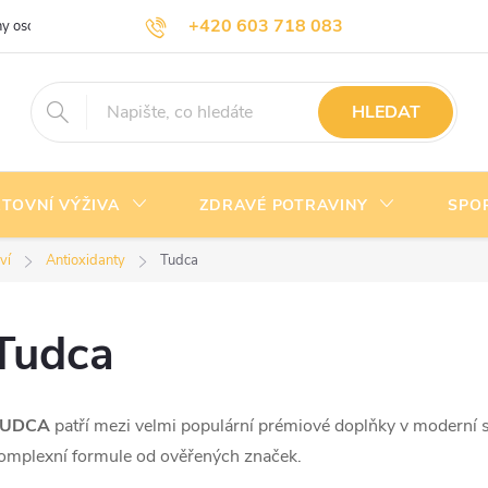
+420 603 718 083
y osobních údajů
Doprava a platba
Kontakty
info@nejlevnejsivyziva.cz
HLEDAT
TOVNÍ VÝŽIVA
ZDRAVÉ POTRAVINY
SPO
ví
Antioxidanty
Tudca
Tudca
TUDCA
patří mezi velmi populární prémiové doplňky v moderní 
omplexní formule od ověřených značek.