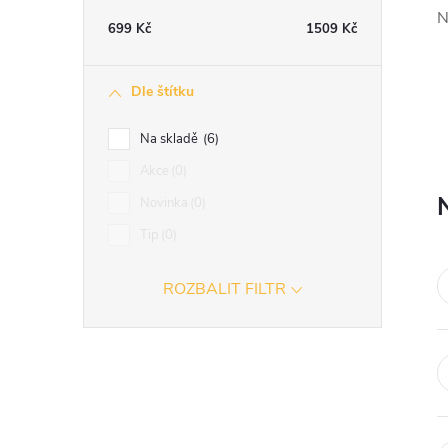
t
N
699
Kč
1509
Kč
r
Dle štítku
a
Na skladě
6
n
Akce
0
Novinka
0
n
Tip
0
í
ROZBALIT FILTR
p
a
n