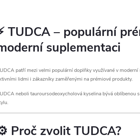
O
v
⚡ TUDCA – populární pré
moderní suplementaci
á
d
UDCA patří mezi velmi populární doplňky využívané v moderní su
a
ktivními lidmi i zákazníky zaměřenými na prémiové produkty.
c
UDCA neboli tauroursodeoxycholová kyselina bývá oblíbenou so
tylu.
p
⚙️ Proč zvolit TUDCA?
v