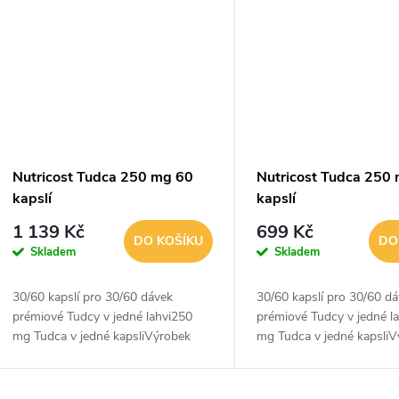
t
ů
Nutricost Tudca 250 mg 60
Nutricost Tudca 250
kapslí
kapslí
1 139 Kč
699 Kč
DO KOŠÍKU
DO
Skladem
Skladem
30/60 kapslí pro 30/60 dávek
30/60 kapslí pro 30/60 d
prémiové Tudcy v jedné lahvi250
prémiové Tudcy v jedné l
mg Tudca v jedné kapsliVýrobek
mg Tudca v jedné kapsli
bez GMO a lepkuKontrola kvality
bez GMO a lepkuKontrola 
testována nezávislými (třetí stranou)
testována nezávislými (tře
akreditovanými...
akreditovanými...