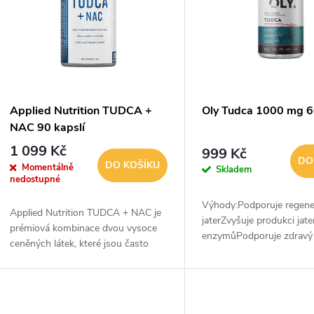
p
p
s
r
p
Applied Nutrition TUDCA +
Oly Tudca 1000 mg 6
o
NAC 90 kapslí
r
1 099 Kč
999 Kč
d
DO
DO KOŠÍKU
Momentálně
Skladem
o
nedostupné
u
Výhody:Podporuje regene
d
Applied Nutrition TUDCA + NAC je
jaterZvyšuje produkci jate
prémiová kombinace dvou vysoce
k
enzymůPodporuje zdravý
ceněných látek, které jsou často
u
žluči100% veganský a
využívány při zvýšené metabolické,
t
bezlepkový100% organic
fyzické a oxidační zátěži.
k
geneticky nemodifikovan
a...
ů