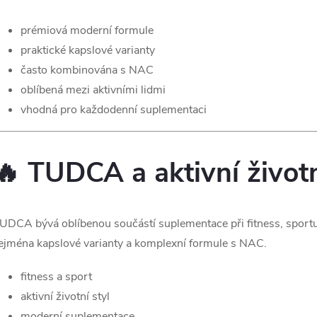
k
prémiová moderní formule
y
praktické kapslové varianty
často kombinována s NAC
v
oblíbená mezi aktivními lidmi
ý
vhodná pro každodenní suplementaci
p
🔥 TUDCA a aktivní životn
s
u
UDCA bývá oblíbenou součástí suplementace při fitness, sportu i
ejména kapslové varianty a komplexní formule s NAC.
fitness a sport
aktivní životní styl
moderní suplementace