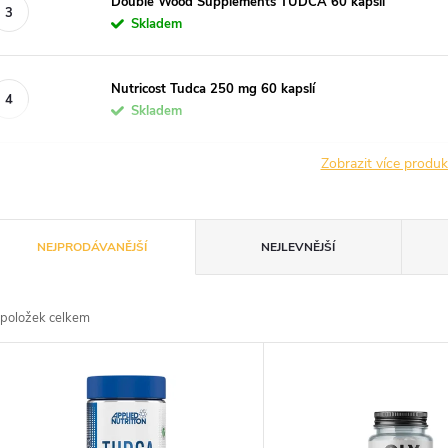
Double Wood Supplements TUDCA 60 kapslí
Skladem
Nutricost Tudca 250 mg 60 kapslí
Skladem
Zobrazit více produ
Ř
NEJPRODÁVANĚJŠÍ
NEJLEVNĚJŠÍ
a
položek celkem
z
V
e
ý
n