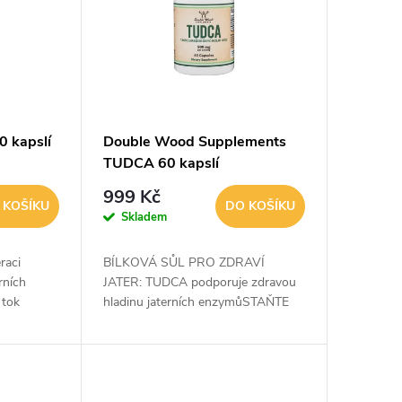
0 kapslí
Double Wood Supplements
TUDCA 60 kapslí
999 Kč
 KOŠÍKU
DO KOŠÍKU
Skladem
raci
BÍLKOVÁ SŮL PRO ZDRAVÍ
rních
JATER: TUDCA podporuje zdravou
 tok
hladinu jaterních enzymůSTAŇTE
SE SVÝM NEJLEPŠÍM JÁ: TUDCA
ký a
pomáhá podporovat vaše celkové
ýPodpora
zdraví, abyste se cítili a...