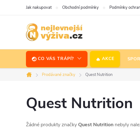
Přejít
Jak nakupovat
Obchodní podmínky
Podmínky ochran
na
obsah
CO VÁS TRÁPÍ?
AKCE
SPOR
Prodávané značky
Quest Nutrition
Domů
Quest Nutrition
Žádné produkty značky
Quest Nutrition
nebyly nalez