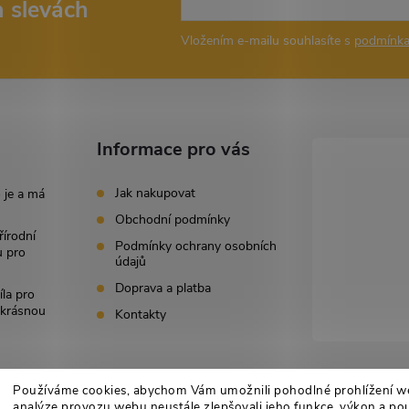
a slevách
Vložením e-mailu souhlasíte s
podmínka
Informace pro vás
Jak nakupovat
 je a má
Obchodní podmínky
řírodní
Podmínky ochrany osobních
u pro
údajů
Doprava a platba
íla pro
i krásnou
Kontakty
Používáme cookies, abychom Vám umožnili pohodlné prohlížení w
analýze provozu webu neustále zlepšovali jeho funkce, výkon a pou