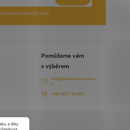
mi ochrany osobních údajů
info
@
nejlevnejsivyziva.c
z
+420 603 718 083
ebu a díky
žitelnost.