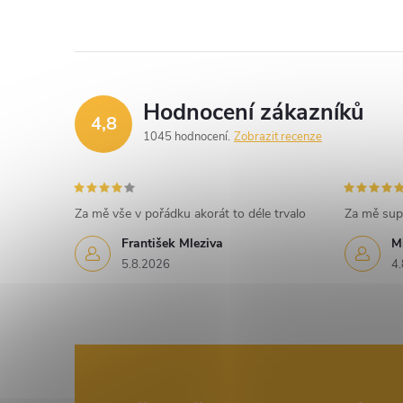
Hodnocení zákazníků
4,8
1045 hodnocení
Zobrazit recenze
Za mě vše v pořádku akorát to déle trvalo
Za mě sup
František Mleziva
M
5.8.2026
4.