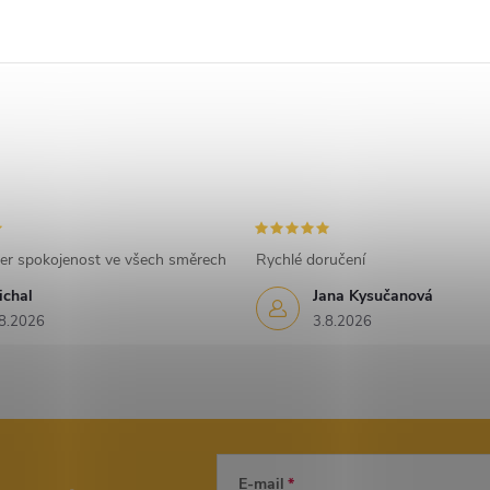
er spokojenost ve všech směrech
Rychlé doručení
ichal
Jana Kysučanová
8.2026
3.8.2026
E-mail