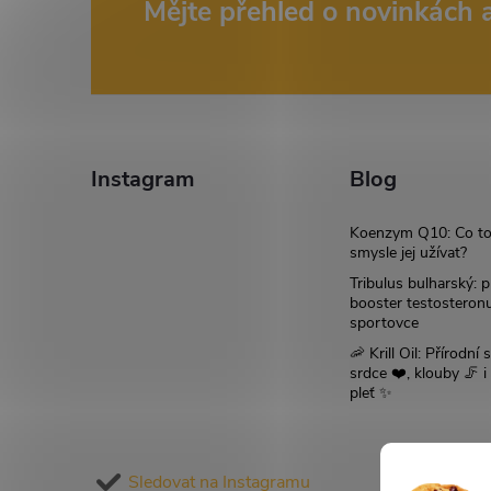
Z
Mějte přehled o novinkách
á
p
a
Instagram
Blog
t
Koenzym Q10: Co to
smysle jej užívat?
í
Tribulus bulharský: p
booster testosteron
sportovce
🦐 Krill Oil: Přírodní s
srdce ❤️, klouby 🦵 
pleť ✨
Sledovat na Instagramu