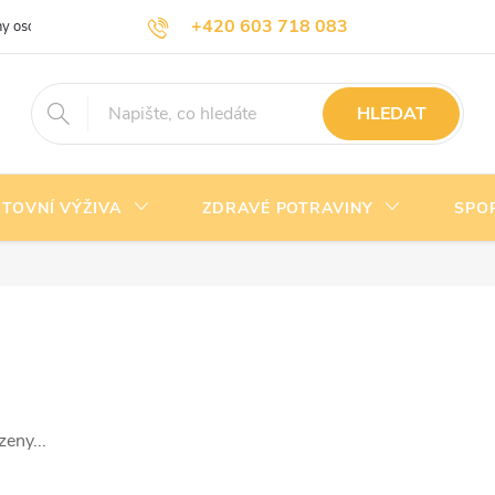
+420 603 718 083
y osobních údajů
Doprava a platba
Kontakty
info@nejlevnejsivyziva.cz
HLEDAT
TOVNÍ VÝŽIVA
ZDRAVÉ POTRAVINY
SPO
eny...