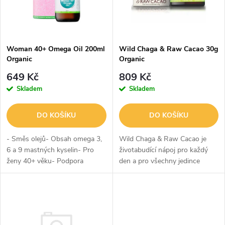
n
i
í
s
p
Woman 40+ Omega Oil 200ml
Wild Chaga & Raw Cacao 30g
Organic
Organic
p
r
649 Kč
809 Kč
r
Skladem
Skladem
o
o
DO KOŠÍKU
DO KOŠÍKU
d
d
- Směs olejů- Obsah omega 3,
Wild Chaga & Raw Cacao je
u
6 a 9 mastných kyselin- Pro
životabudící nápoj pro každý
ženy 40+ věku- Podpora
den a pro všechny jedince
u
fyzické i psychické kondice-
zaměřené na posílení
k
Podpora při typických
imunitního systému a
k
problémech
antivirový, antibakteriální a
t
antiparazitický...
t