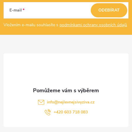
á
E-mail
ODEBÍRAT
p
Vložením e-mailu souhlasíte s
podmínkami ochrany osobních údajů
a
t
í
info
@
nejlevnejsivyziva.cz
+420 603 718 083