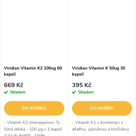
neumožňuje další vlastnosti
neumožňuje další vlastnosti
tohoto produktu...
tohoto produktu...
Viridian Vitamin K2 100ug 60
Viridian Vitamin K 50ug 30
kapslí
kapslí
669 Kč
395 Kč
Skladem
Skladem
DO KOŠÍKU
DO KOŠÍKU
- Vitamín K2 (menaquinon-7)-
- Vitamín K1 v kombinaci s
Silná dávka - 100 µg v 1 kapsli
alfalfou, spirulinou a borůvkou
(133 % RHP*)- 100%