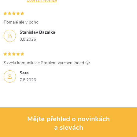
n
Zobrazit recenze
r
í
v
Pomalé ale v poho
k
Stanislav Bazalka
8.8.2026
y
v
Skvela komunikace.Problem vyresen ihned 🙂
ý
Sara
p
7.8.2026
i
s
u
Mějte přehled o novinkách
a slevách
Z