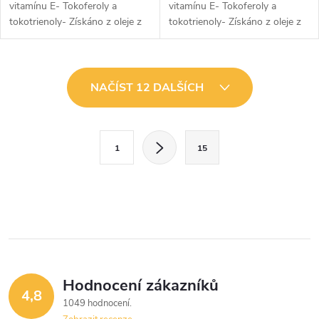
vitamínu E- Tokoferoly a
vitamínu E- Tokoferoly a
tokotrienoly- Získáno z oleje z
tokotrienoly- Získáno z oleje z
rýžových otrub- Oxidativní
rýžových otrub- Oxidativní
stres a ochrana buňky
stres a ochrana buňky
O
NAČÍST 12 DALŠÍCH
v
l
S
1
15
t
á
r
d
á
a
n
k
c
o
í
v
Hodnocení zákazníků
4,8
á
p
1049 hodnocení