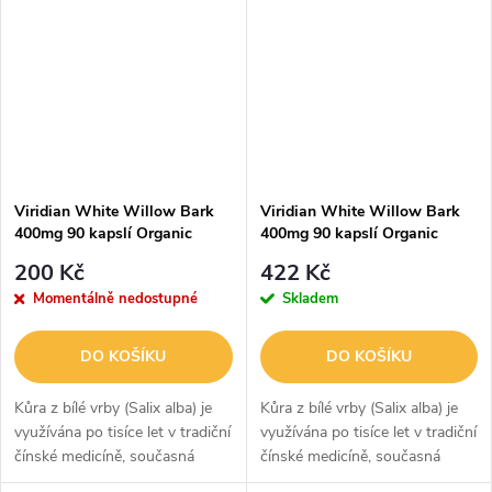
nenasycených mastných
kyselin
Viridian White Willow Bark
Viridian White Willow Bark
400mg 90 kapslí Organic
400mg 90 kapslí Organic
expirace 07/2020
200 Kč
422 Kč
Momentálně nedostupné
Skladem
DO KOŠÍKU
DO KOŠÍKU
Kůra z bílé vrby (Salix alba) je
Kůra z bílé vrby (Salix alba) je
využívána po tisíce let v tradiční
využívána po tisíce let v tradiční
čínské medicíně, současná
čínské medicíně, současná
legislativa EU nám však
legislativa EU nám však