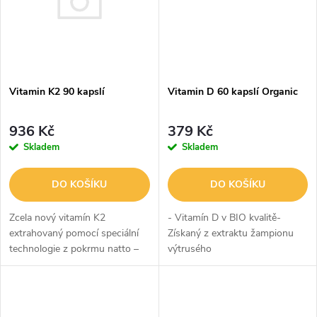
ů
ů
Vitamin K2 90 kapslí
Vitamin D 60 kapslí Organic
936 Kč
379 Kč
Skladem
Skladem
DO KOŠÍKU
DO KOŠÍKU
Zcela nový vitamín K2
- Vitamín D v BIO kvalitě-
extrahovaný pomocí speciální
Získaný z extraktu žampionu
technologie z pokrmu natto –
výtrusého
fermentovaných sojových
bobů. Vitamín K je spojován
především s procesem
správného srážení krve,...