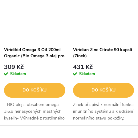
Viridikid Omega 3 Oil 200ml
Viridian Zinc Citrate 90 kapslí
Organic (Bio Omega 3 olej pro
(Zinek)
děti)
309 Kč
431 Kč
Skladem
Skladem
DO KOŠÍKU
DO KOŠÍKU
- BIO olej s obsahem omega
Zinek přispívá k normální funkci
3,6,9 nenasycených mastných
imunitního systému a k udržení
kyselin- Výhradně z rostlinného
normálního stavu pokožky,
zdroje- Vhodné pro děti od 1
vlasů, nehtů, zraku a kostí.
roku- Optimální poměr