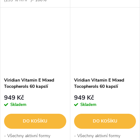
veganský- Extrahovaný z
kultury Bacillus subtilis natto-
Mikrokapsle, velmi snadné užití
Viridian Vitamin E Mixed
Viridian Vitamin E Mixed
Tocopherols 60 kapslí
Tocopherols 60 kapslí
949 Kč
949 Kč
Skladem
Skladem
DO KOŠÍKU
DO KOŠÍKU
- Všechny aktivní formy
- Všechny aktivní formy