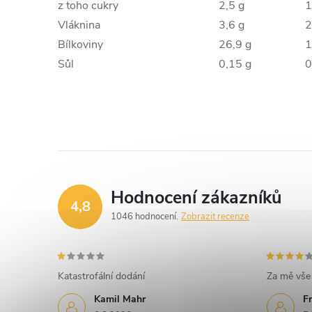
z toho cukry
2,5 g
1
Vláknina
3,6 g
2
Bílkoviny
26,9 g
1
Sůl
0,15 g
0
Hodnocení zákazníků
4,8
1046 hodnocení
Zobrazit recenze
Katastrofální dodání
Za mě vše 
Kamil Mahr
Fr