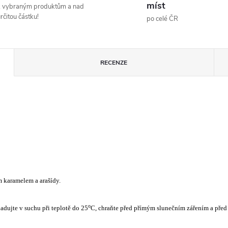
míst
k vybraným produktům a nad
rčitou částku!
po celé ČR
RECENZE
m karamelem a arašídy.
o
dujte v suchu při teplotě do 25
C, chraňte před přímým slunečním zářením a pře