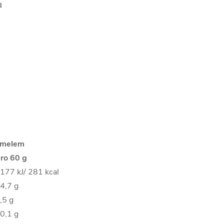
l
ramelem
ro 60 g
177 kJ/ 281 kcal
4,7 g
,5 g
0,1 g