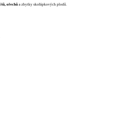
ýšů, ořechů
a zbytky skořápkových plodů.
l