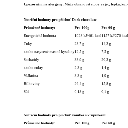
Upozornění na alergeny:
Může obsahovat stopy
vajec,
lepku,
kor
Nutriční hodnoty pro příchuť Dark chocolate
Průměrné hodnoty:
Pro 100g
Pro 60 g
Energetická hodnota
1928 kJ/461 kcal
1157 kJ/276 kca
Tuky
23,7 g
14,2 g
z toho nasycené mastné kyseliny
12,5 g
7,5 g
Sacharidy
33,9 g
20,3 g
z toho cukry
2,3 g
1,4 g
Vláknina
3,3 g
1,9 g
Bílkoviny
26,4 g
15,8 g
Sůl
0,18 g
0,1 g
Nutriční hodnoty pro příchuť vanilka s křupínkami
Průměrné hodnoty:
Pro 100g
Pro 60 g