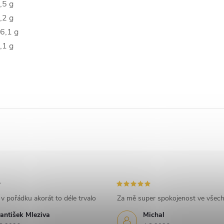
,5 g
,2 g
6,1 g
,1 g
v pořádku akorát to déle trvalo
Za mě super spokojenost ve všec
antišek Mleziva
Michal