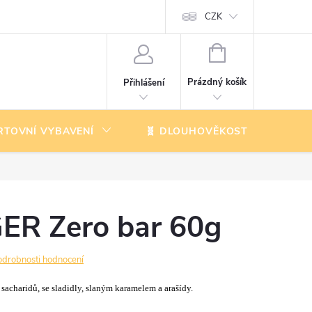
CZK
NÁKUPNÍ
KOŠÍK
Prázdný košík
Přihlášení
RTOVNÍ VYBAVENÍ
🧬 DLOUHOVĚKOST
K
ER Zero bar 60g
odrobnosti hodnocení
acharidů, se sladidly, slaným karamelem a arašídy.