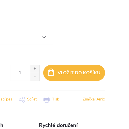
VLOŽIT DO KOŠÍKU
dací pes
Sdílet
Tisk
Značka:
Amix
ch
Rychlé doručení