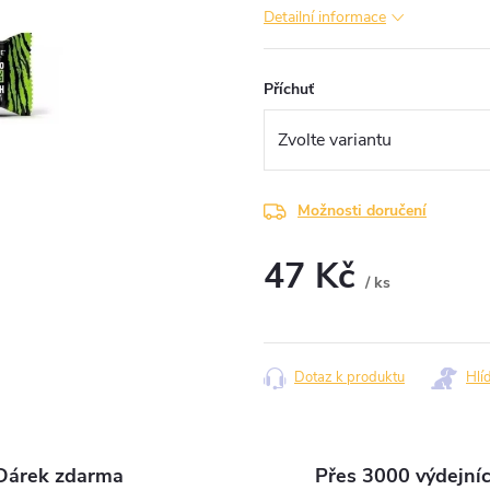
Detailní informace
Příchuť
Možnosti doručení
47 Kč
/ ks
Měrná
cena:
Dotaz k produktu
Hlí
Dárek zdarma
Přes 3000 výdejní