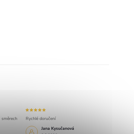
h směrech
Rychlé doručení
Jana Kysučanová