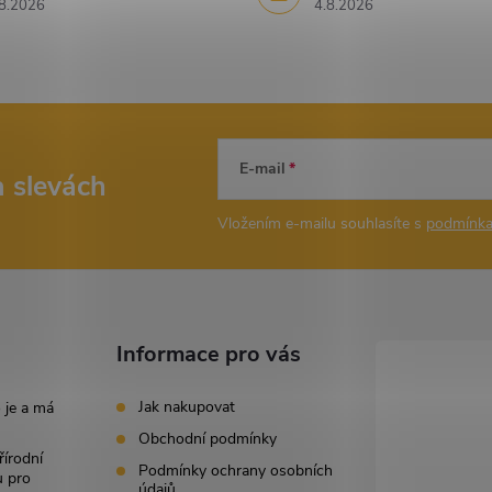
8.2026
4.8.2026
E-mail
a slevách
Vložením e-mailu souhlasíte s
podmínka
Informace pro vás
Jak nakupovat
 je a má
Obchodní podmínky
řírodní
Podmínky ochrany osobních
u pro
údajů