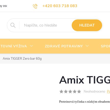
+420 603 718 083
y osobních údajů
Doprava a platba
Kontakty
info@nejlevnejsivyziva.cz
HLEDAT
TOVNÍ VÝŽIVA
ZDRAVÉ POTRAVINY
SPO
Amix TIGGER Zero bar 60g
Amix TIGG
Neohodnoceno
P
Proteinová tyčinka s nízkým obsahem s