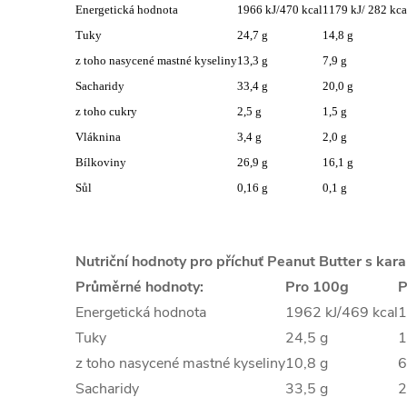
Energetická hodnota
1966 kJ/470 kcal
1179 kJ/ 282 kca
Tuky
24,7 g
14,8 g
z toho nasycené mastné kyseliny
13,3 g
7,9 g
Sacharidy
33,4 g
20,0 g
z toho cukry
2,5 g
1,5 g
Vláknina
3,4 g
2,0 g
Bílkoviny
26,9 g
16,1 g
Sůl
0,16 g
0,1 g
Nutriční hodnoty pro příchuť Peanut Butter s ka
Průměrné hodnoty:
Pro 100g
P
Energetická hodnota
1962 kJ/469 kcal
1
Tuky
24,5 g
1
z toho nasycené mastné kyseliny
10,8 g
6
Sacharidy
33,5 g
2