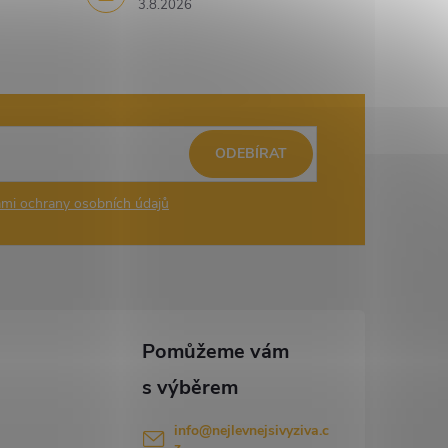
3.8.2026
ODEBÍRAT
mi ochrany osobních údajů
info
@
nejlevnejsivyziva.c
z