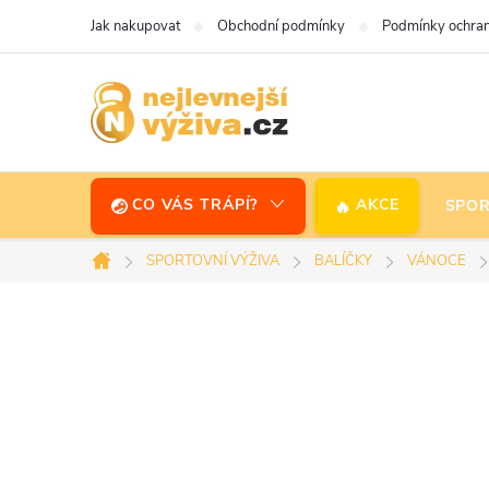
Přejít
Jak nakupovat
Obchodní podmínky
Podmínky ochran
na
obsah
CO VÁS TRÁPÍ?
AKCE
SPOR
SPORTOVNÍ VÝŽIVA
BALÍČKY
VÁNOCE
Domů