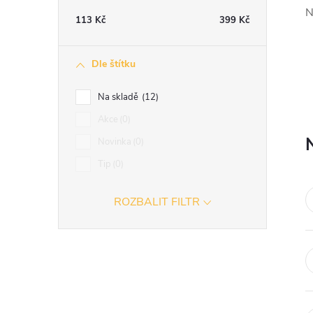
t
N
113
Kč
399
Kč
r
Dle štítku
a
Na skladě
12
n
Akce
0
Novinka
0
n
Tip
0
í
ROZBALIT FILTR
p
a
n