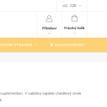
CZK
NÁKUPNÍ
KOŠÍK
Prázdný košík
Přihlášení
RTOVNÍ VYBAVENÍ
🧬 DLOUHOVĚKOST
K
 suplementaci. V nabídce najdete chelátový zinek
k.