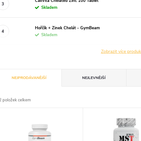
CaliVita Chelated Zinc 100 Tablet
Skladem
Hořčík + Zinek Chelát - GymBeam
Skladem
Zobrazit více produ
Ř
NEJPRODÁVANĚJŠÍ
NEJLEVNĚJŠÍ
a
2
položek celkem
z
V
e
ý
n