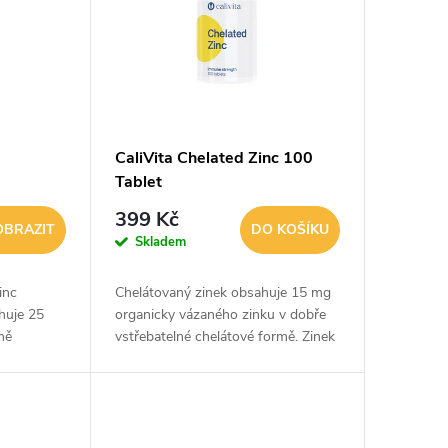
CaliVita Chelated Zinc 100
Tablet
399 Kč
OBRAZIT
DO KOŠÍKU
Skladem
inc
Chelátovaný zinek obsahuje 15 mg
huje 25
organicky vázaného zinku v dobře
mě
vstřebatelné chelátové formě. Zinek
 která se
je esenciální stopový prvek, který se
ickou
podílí na stovkách enzymatických...