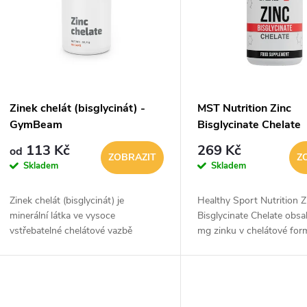
p
p
s
r
p
Zinek chelát (bisglycinát) -
MST Nutrition Zinc
o
GymBeam
Bisglycinate Chelate
r
113 Kč
269 Kč
od
d
ZOBRAZIT
Z
Skladem
Skladem
o
u
Zinek chelát (bisglycinát) je
Healthy Sport Nutrition Z
d
minerální látka ve vysoce
Bisglycinate Chelate obsa
k
vstřebatelné chelátové vazbě
mg zinku v chelátové for
u
bisglycinátu zinečnatého. Pozitivně
bisglycinátu zinečnatého,
t
ovlivňuje imunitní systém, zdraví
vyznačuje vysokou biolog
k
kostí, vlasů, nehtů,...
dostupností a velmi...
ů