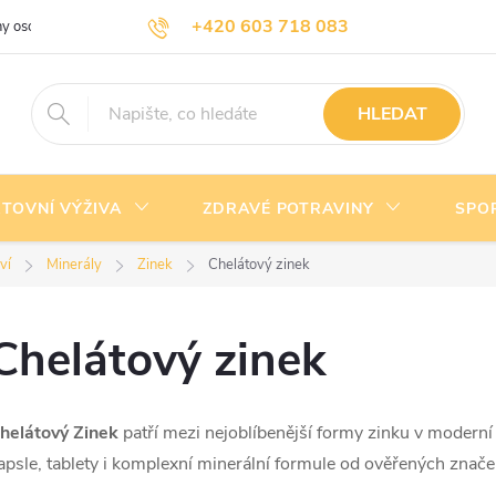
+420 603 718 083
y osobních údajů
Doprava a platba
Kontakty
info@nejlevnejsivyziva.cz
HLEDAT
TOVNÍ VÝŽIVA
ZDRAVÉ POTRAVINY
SPO
ví
Minerály
Zinek
Chelátový zinek
Chelátový zinek
helátový Zinek
patří mezi nejoblíbenější formy zinku v moderní
apsle, tablety i komplexní minerální formule od ověřených znače