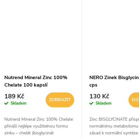
je...
pomohl...
Nutrend Mineral Zinc 100%
NERO Zinek Bisglycin
Chelate 100 kapslí
cps
189 Kč
130 Kč
ZOBRAZIT
DO
Skladem
Skladem
Nutrend Mineral Zinc 100% Chelate
Zinc BISGLYCINATE přispí
přináší nejlépe využitelnou formu
normálnímu metabolismu 
zinku – chelát (bisglycinát
zásad k normální syntéz