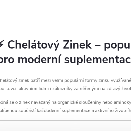
zinečnatý), který se vyznačuje
optimálnímu metabolism
vysokou vstřebatelností a šetrností
makroživin k udržení nor
k trávení....
hladiny testosteronu v...
O
v
⚡ Chelátový Zinek – popu
pro moderní suplementac
á
d
helátový zinek patří mezi velmi populární formy zinku využívané
a
portovci, aktivními lidmi i zákazníky zaměřenými na zdravý životn
c
edná se o zinek navázaný na organické sloučeniny nebo aminoky
blíbenou součástí každodenní suplementace a aktivního životníh
p