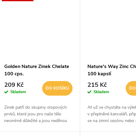
Golden Nature Zinek Chelate
Nature's Way Zinc Ch
100 cps.
100 kapslí
209 Kč
215 Kč
DO KOŠÍKU
DO
Skladem
Skladem
Zinek patří do skupiny stopových
Ať už se chystáte na výlet
prvků, které jsou pro naše tělo
v přeplněné kanceláři, při
nesmírně důležité a jsou nedílnou
se na zimní sezónu nebo 
součástí nespočtu biochemických a
snažíte podpořit svou imu
fyziologických procesů v těle. Zinek
Nature's Way Zinc je tu, 