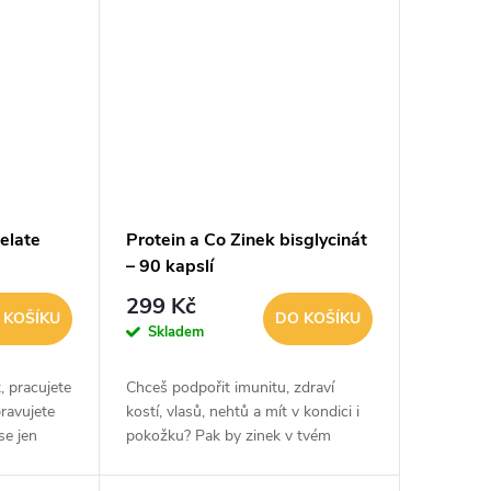
elate
Protein a Co Zinek bisglycinát
– 90 kapslí
299 Kč
 KOŠÍKU
DO KOŠÍKU
Skladem
, pracujete
Chceš podpořit imunitu, zdraví
pravujete
kostí, vlasů, nehtů a mít v kondici i
se jen
pokožku? Pak by zinek v tvém
nitu,
doplňkovém režimu rozhodně
aby vám
neměl chybět.