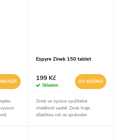
Espyre Zinek 150 tablet
199 Kč
OBRAZIT
DO KOŠÍKU
Skladem
omplex
Zinek ve vysoce využitelné
 vysoce
chelátové vazbě. Zinek hraje
rmě.
důležitou roli ve správném
uje funkci
fungování imunitního systému a je
 vlasů,
rovněž důležitý pro zdraví kostí,
vlasů, pokožky a...