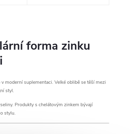
u
zastoupeným stopovým prvkem a
mální
podílí se na mnoha důležitých
procesech v...
lární forma zinku
i
 v moderní suplementaci. Velké oblibě se těší mezi
í styl.
seliny. Produkty s chelátovým zinkem bývají
o stylu.