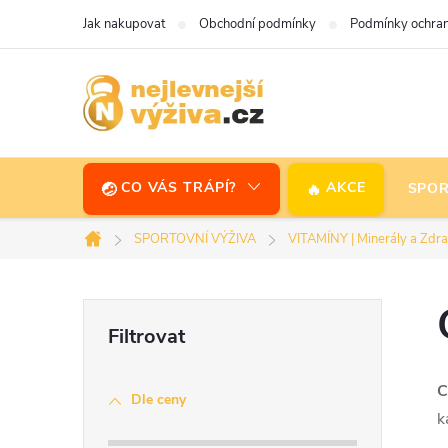
Přejít
Jak nakupovat
Obchodní podmínky
Podmínky ochran
na
obsah
CO VÁS TRÁPÍ?
AKCE
SPOR
SPORTOVNÍ VÝŽIVA
VITAMÍNY | Minerály a Zdra
Domů
P
o
C
Dle ceny
s
k