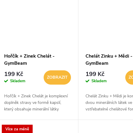
t
ů
Hořčík + Zinek Chelát -
Chelát Zinku + Mědi -
GymBeam
GymBeam
199 Kč
199 Kč
ZOBRAZIT
Z
Skladem
Skladem
Hořčík + Zinek Chelát je komplexní
Chelát Zinku + Mědi je k
doplněk stravy ve formě kapslí,
dvou minerálních látek ve
který obsahuje minerální látky
vstřebatelné chelátové fo
hořčík a zinek v jedné z nejlépe
Obsahovaný zinek podpor
vstřebatelných forem (diglycináty).
imunity i udržení zdravých
Samotný...
nehtů a...
Více za méně